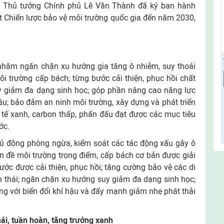
hó Thủ tướng Chính phủ Lê Văn Thành đã ký ban hành
 Chiến lược bảo vệ môi trường quốc gia đến năm 2030,
 nhằm ngăn chặn xu hướng gia tăng ô nhiễm, suy thoái
ôi trường cấp bách; từng bước cải thiện, phục hồi chất
y giảm đa dạng sinh học; góp phần nâng cao năng lực
ậu; bảo đảm an ninh môi trường, xây dựng và phát triển
 tế xanh, carbon thấp, phấn đấu đạt được các mục tiêu
ớc.
chủ động phòng ngừa, kiểm soát các tác động xấu gây ô
n đề môi trường trọng điểm, cấp bách cơ bản được giải
ước được cải thiện, phục hồi; tăng cường bảo vệ các di
nh thái; ngăn chặn xu hướng suy giảm đa dạng sinh học;
g với biến đổi khí hậu và đẩy mạnh giảm nhẹ phát thải
hái, tuần hoàn, tăng trưởng xanh