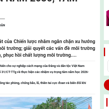
LUẬN
át của Chiến lược nhằm ngăn chặn xu hướng
môi trường; giải quyết các vấn đề môi trường
, phục hồi chất lượng môi trường....
 hiến cho sự nghiệp cách mạng của Đảng và dân tộc Việt Nam
ố 31/CT-TTg về thực hiện các nhiệm vụ trọng tâm năm học 2026-
g tác phòng, chống bão, lũ, thiên tai cực đoan và biến đổi khí