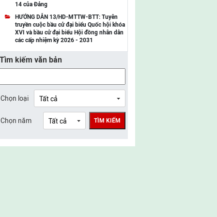
14 của Đảng
UBMTTQ Việt Nam tỉnh Điện Biên
HƯỚNG DẪN 13/HD-MTTW-BTT: Tuyên
truyền cuộc bầu cử đại biểu Quốc hội khóa
UBMTTQ Việt Nam tỉnh Sơn La
XVI và bầu cử đại biểu Hội đồng nhân dân
các cấp nhiệm kỳ 2026 - 2031
UBMTTQ Việt Nam tỉnh Thanh Hóa
Tìm kiếm văn bản
UBMTTQ Việt Nam tỉnh Nghệ An
UBMTTQ Việt Nam tỉnh Hà Tĩnh
UBMTTQ Việt Nam tỉnh Tuyên Quang
Chọn loại
UBMTTQ Việt Nam tỉnh Lào Cai
Chọn năm
TÌM KIẾM
UBMTTQ Việt Nam tỉnh Thái Nguyên
UBMTTQ Việt Nam tỉnh Phú Thọ
UBMTTQ Việt Nam tỉnh Bắc Ninh
UBMTTQ Việt Nam tỉnh Hưng Yên
UBMTTQ Việt Nam tỉnh Ninh Bình
UBMTTQ Việt Nam tỉnh Quảng Trị