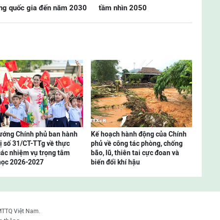
ờng quốc gia đến năm 2030
tầm nhìn 2050
ướng Chính phủ ban hành
Kế hoạch hành động của Chính
hị số 31/CT-TTg về thực
phủ về công tác phòng, chống
các nhiệm vụ trọng tâm
bão, lũ, thiên tai cực đoan và
học 2026-2027
biến đổi khí hậu
MTTQ Việt Nam.