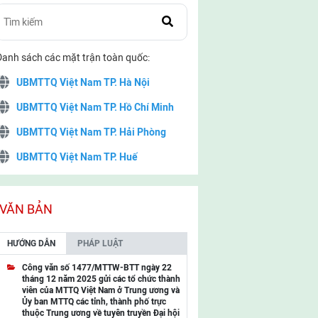
Danh sách các mặt trận toàn quốc:
UBMTTQ Việt Nam TP. Hà Nội
UBMTTQ Việt Nam TP. Hồ Chí Minh
UBMTTQ Việt Nam TP. Hải Phòng
UBMTTQ Việt Nam TP. Huế
UBMTTQ Việt Nam TP. Đà Nẵng
UBMTTQ Việt Nam TP. Cần Thơ
VĂN BẢN
UBMTTQ Việt Nam tỉnh Quảng Ninh
HƯỚNG DẪN
PHÁP LUẬT
UBMTTQ Việt Nam tỉnh Cao Bằng
Công văn số 1477/MTTW-BTT ngày 22
tháng 12 năm 2025 gửi các tổ chức thành
UBMTTQ Việt Nam tỉnh Lạng Sơn
viên của MTTQ Việt Nam ở Trung ương và
Ủy ban MTTQ các tỉnh, thành phố trực
UBMTTQ Việt Nam tỉnh Lai Châu
thuộc Trung ương về tuyên truyền Đại hội