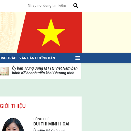
HONG TRÀO
VĂN BẢN HƯỚNG DẪN
Ủy ban Trung ương MTTQ Việt Nam ban
Toàn văn NGHỊ QU
hành Kế hoạch triển khai Chương trình...
toàn quốc Mặt trậ
oạt
Hoạt
ộng
động
ủa
của
ặt
mặt
rận
trận
GIỚI THIỆU
ĐỒNG CHÍ
BÙI THỊ MINH HOÀI
Ủy viên Bộ Chính trị,