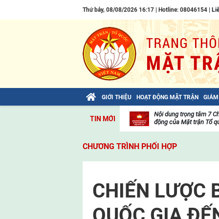
Thứ bảy, 08/08/2026 16:17 | Hotline: 08046154 |
Li
GIỚI THIỆU
HOẠT ĐỘNG MẶT TRẬN
GIÁM
Bài viết của Tổng Bí thư Tô Lâm: TIẾN
Nội dung trọng tâm 7 C
TIN MỚI
LÊN! TOÀN THẮNG ẮT VỀ TA!
động của Mặt trận Tổ qu
Thư
viện
CHƯƠNG TRÌNH PHỐI HỢP
video
CHIẾN LƯỢC 
QUỐC GIA ĐẾ