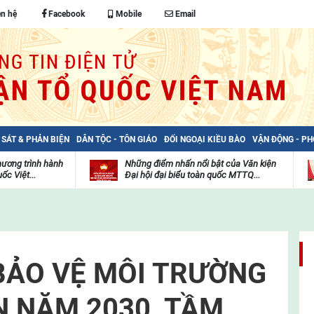
ên hệ
Facebook
Mobile
Email
 SÁT & PHẢN BIỆN
DÂN TỘC - TÔN GIÁO
ĐỐI NGOẠI KIỀU BÀO
VẬN ĐỘNG - P
hương trình hành
Những điểm nhấn nổi bật của Văn kiện
ốc Việt...
Đại hội đại biểu toàn quốc MTTQ...
Thư
H
viện
đ
video
c
m
t
BẢO VỆ MÔI TRƯỜNG
N NĂM 2030, TẦM