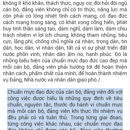
không ít khó khăn, thách thức, nguy cơ, đòi hỏi đội ngũ
cán bộ, đảng viên không chỉ có tri thức, năng lực mà
còn phải có lòng nhiệt tình cách mạng, có đạo đức
cách mạng trong sáng, có khát vọng cống hiến, phát
huy tinh thần sáng tạo, dám nghĩ, dám làm, dám chịu
trách nhiệm vì lợi ích chung; không tham nhũng, tiêu
cực, lãng phí; chống chủ nghĩa cá nhân; trọng dân, tin
dân, học dân, vì nhân dân, tất cả vì sự phát triển đất
nước phồn vinh, nhân dân ấm no, hạnh phúc. Đó là
những biểu hiện của chuẩn mực đạo đức cao đẹp mà
mỗi cán bộ, đảng viên phải hướng tới để hoàn thiện
nhân cách, phẩm chất của mình, để hoàn thành nhiệm
vụ Đảng, Nhà nước và nhân dân giao phó./.
Chuẩn mực đạo đức của cán bộ, đảng viên đối với
công việc được hiểu là những quy định về tiêu
chuẩn, nguyên tắc, thước đo hành vi chuẩn mực
mà mỗi cán bộ, đảng viên khi thực thi nhiệm vụ
đều phải có và tuân thủ. Trong từng giai đoạn,
từng công việc khác nhau, các chuẩn mực đạo