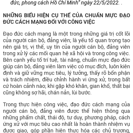
đức, phong cách Hồ Chí Minh” ngày 22/5/2022. .
NHỮNG BIỂU HIỆN CỤ THỂ CỦA CHUẨN MỰC ĐẠO
ĐỨC CÁCH MẠNG ĐỐI VỚI CÔNG VIỆC
Đạo đức cách mạng là một trong những giá trị cốt lõi
của người cán bộ, đảng viên; là yếu tố quan trọng tạo
nên giá trị, vị thế, uy tín của người cán bộ, đảng viên
trong xử lý các mối quan hệ xã hội và trong công việc.
Bên cạnh yếu tố trí tuệ, tài năng, chuẩn mực đạo đức
giúp cán bộ, đảng viên làm việc có mục đích, luôn kiên
định và giữ vững mục tiêu, lý tưởng, thấy rõ bổn phận
và trách nhiệm, điều chỉnh hành vi ứng xử, trong bất
cứ hoàn cảnh nào; khi gặp khó khăn, gian khổ, thất bại
cũng không sợ hãi, chán nản, lùi bước.
Trong thực hiện công việc, đạo đức cách mạng của
người cán bộ, đảng viên được thể hiện thông qua
những phẩm chất, thái độ, tư duy, phương pháp, cách
ứng xử với mục tiêu cao nhất là hoàn thành nhiệm vụ
được giao, góp phần hiện thực hóa các chủ trương,