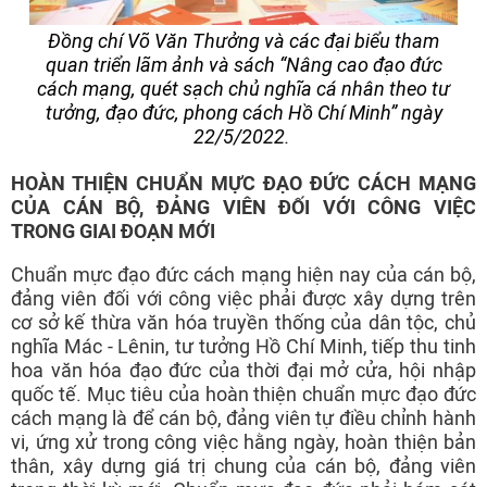
Đồng chí Võ Văn Thưởng và các đại biểu tham
quan triển lãm ảnh và sách “Nâng cao đạo đức
cách mạng, quét sạch chủ nghĩa cá nhân theo tư
tưởng, đạo đức, phong cách Hồ Chí Minh” ngày
22/5/2022.
HOÀN THIỆN CHUẨN MỰC ĐẠO ĐỨC CÁCH MẠNG
CỦA CÁN BỘ, ĐẢNG VIÊN ĐỐI VỚI CÔNG VIỆC
TRONG GIAI ĐOẠN MỚI
Chuẩn mực đạo đức cách mạng hiện nay của cán bộ,
đảng viên đối với công việc phải được xây dựng trên
cơ sở kế thừa văn hóa truyền thống của dân tộc, chủ
nghĩa Mác - Lênin, tư tưởng Hồ Chí Minh, tiếp thu tinh
hoa văn hóa đạo đức của thời đại mở cửa, hội nhập
quốc tế. Mục tiêu của hoàn thiện chuẩn mực đạo đức
cách mạng là để cán bộ, đảng viên tự điều chỉnh hành
vi, ứng xử trong công việc hằng ngày, hoàn thiện bản
thân, xây dựng giá trị chung của cán bộ, đảng viên