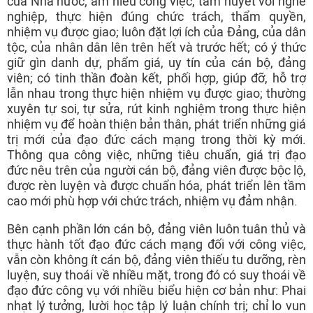
của Nhà nước; am hiểu công việc, tâm huyết với nghề
nghiệp, thực hiện đúng chức trách, thẩm quyền,
nhiệm vụ được giao; luôn đặt lợi ích của Đảng, của dân
tộc, của nhân dân lên trên hết và trước hết; có ý thức
giữ gìn danh dự, phẩm giá, uy tín của cán bộ, đảng
viên; có tinh thần đoàn kết, phối hợp, giúp đỡ, hỗ trợ
lẫn nhau trong thực hiện nhiệm vụ được giao; thường
xuyên tự soi, tự sửa, rút kinh nghiệm trong thực hiện
nhiệm vụ để hoàn thiện bản thân, phát triển những giá
trị mới của đạo đức cách mạng trong thời kỳ mới.
Thông qua công việc, những tiêu chuẩn, giá trị đạo
đức nêu trên của người cán bộ, đảng viên được bộc lộ,
được rèn luyện và được chuẩn hóa, phát triển lên tầm
cao mới phù hợp với chức trách, nhiệm vụ đảm nhận.
Bên cạnh phần lớn cán bộ, đảng viên luôn tuân thủ và
thực hành tốt đạo đức cách mạng đối với công việc,
vẫn còn không ít cán bộ, đảng viên thiếu tu dưỡng, rèn
luyện, suy thoái về nhiều mặt, trong đó có suy thoái về
đạo đức công vụ với nhiều biểu hiện cơ bản như: Phai
nhạt lý tưởng, lười học tập lý luận chính trị; chỉ lo vun