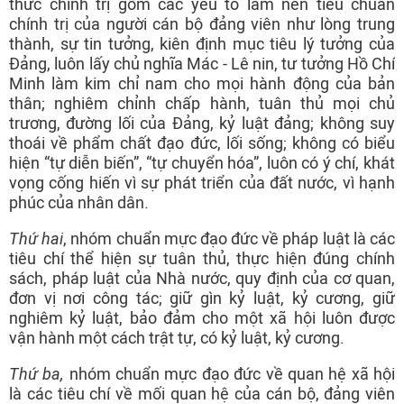
thức chính trị gồm các yếu tố làm nên tiêu chuẩn
chính trị của người cán bộ đảng viên như lòng trung
thành, sự tin tưởng, kiên định mục tiêu lý tưởng của
Đảng, luôn lấy chủ nghĩa Mác - Lê nin, tư tưởng Hồ Chí
Minh làm kim chỉ nam cho mọi hành động của bản
thân; nghiêm chỉnh chấp hành, tuân thủ mọi chủ
trương, đường lối của Đảng, kỷ luật đảng; không suy
thoái về phẩm chất đạo đức, lối sống; không có biểu
hiện “tự diễn biến”, “tự chuyển hóa”, luôn có ý chí, khát
vọng cống hiến vì sự phát triển của đất nước, vì hạnh
phúc của nhân dân.
Thứ hai
, nhóm chuẩn mực đạo đức về pháp luật là các
tiêu chí thể hiện sự tuân thủ, thực hiện đúng chính
sách, pháp luật của Nhà nước, quy định của cơ quan,
đơn vị nơi công tác; giữ gìn kỷ luật, kỷ cương, giữ
nghiêm kỷ luật, bảo đảm cho một xã hội luôn được
vận hành một cách trật tự, có kỷ luật, kỷ cương.
Thứ ba,
nhóm chuẩn mực đạo đức về quan hệ xã hội
là các tiêu chí về mối quan hệ của cán bộ, đảng viên