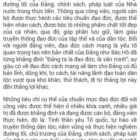
đường lối của Đảng, chính sách, pháp luật của Nhà
nước trong thực tiễn. Thông qua công việc, người cán
bộ được thực hành các tiêu chuẩn đạo đức, được thể
hiện nhân cách, được bộc lộ những phẩm chất tốt đẹp
của cá nhân, qua đó, góp phần lưu giữ, làm giàu
truyền thống đạo đức của tập thể và của dân tộc. Đối
với người đảng viên, đạo đức cách mạng là yếu tố
quan trọng tạo nên bản chất của Đảng như Bác Hồ đã
từng khẳng định “Đảng ta là đạo đức, là văn minh”; sự
giàu có về đạo đức cách mạng sẽ làm cho Đảng có đủ
bản lĩnh, dũng khí, tư cách, tài năng lãnh đạo toàn dân
tộc vượt qua khó khăn, thử thách, đi từ thắng lợi này
đến thắng lợi khác.
Những tiêu chí cụ thể của chuẩn mực đạo đức đối với
công việc được thể hiện ở nhiều khía cạnh, nhiều giá
trị đã được khẳng định và đang được cán bộ, đảng viên
thực hiện, đó là: Tinh thần yêu Tổ quốc, tự hào về
truyền thống dân tộc; nắm vững và thực hiện nghiêm
đường lối, chủ trương của Đảng, chính sách, pháp luật