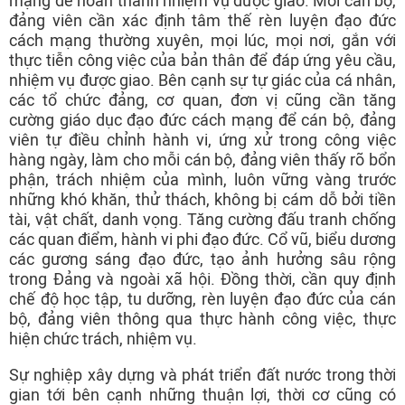
mạng để hoàn thành nhiệm vụ được giao. Mỗi cán bộ,
đảng viên cần xác định tâm thế rèn luyện đạo đức
cách mạng thường xuyên, mọi lúc, mọi nơi, gắn với
thực tiễn công việc của bản thân để đáp ứng yêu cầu,
nhiệm vụ được giao. Bên cạnh sự tự giác của cá nhân,
các tổ chức đảng, cơ quan, đơn vị cũng cần tăng
cường giáo dục đạo đức cách mạng để cán bộ, đảng
viên tự điều chỉnh hành vi, ứng xử trong công việc
hàng ngày, làm cho mỗi cán bộ, đảng viên thấy rõ bổn
phận, trách nhiệm của mình, luôn vững vàng trước
những khó khăn, thử thách, không bị cám dỗ bởi tiền
tài, vật chất, danh vọng. Tăng cường đấu tranh chống
các quan điểm, hành vi phi đạo đức. Cổ vũ, biểu dương
các gương sáng đạo đức, tạo ảnh hưởng sâu rộng
trong Đảng và ngoài xã hội. Đồng thời, cần quy định
chế độ học tập, tu dưỡng, rèn luyện đạo đức của cán
bộ, đảng viên thông qua thực hành công việc, thực
hiện chức trách, nhiệm vụ.
Sự nghiệp xây dựng và phát triển đất nước trong thời
gian tới bên cạnh những thuận lợi, thời cơ cũng có