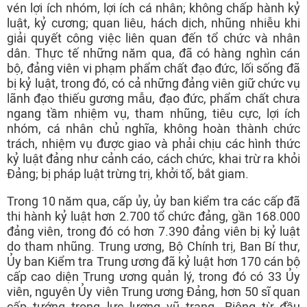
vén lợi ích nhóm, lợi ích cá nhân; không chấp hành kỷ
luật, kỷ cương; quan liêu, hách dịch, nhũng nhiễu khi
giải quyết công việc liên quan đến tổ chức và nhân
dân. Thực tế những năm qua, đã có hàng nghìn cán
bộ, đảng viên vi phạm phẩm chất đạo đức, lối sống đã
bị kỷ luật, trong đó, có cả những đảng viên giữ chức vụ
lãnh đạo thiếu gương mẫu, đạo đức, phẩm chất chưa
ngang tầm nhiệm vụ, tham nhũng, tiêu cực, lợi ích
nhóm, cá nhân chủ nghĩa, không hoàn thành chức
trách, nhiệm vụ được giao và phải chịu các hình thức
kỷ luật đảng như cảnh cáo, cách chức, khai trừ ra khỏi
Đảng; bị pháp luật trừng trị, khởi tố, bắt giam.
Trong 10 năm qua, cấp ủy, ủy ban kiểm tra các cấp đã
thi hành kỷ luật hơn 2.700 tổ chức đảng, gần 168.000
đảng viên, trong đó có hơn 7.390 đảng viên bị kỷ luật
do tham nhũng. Trung ương, Bộ Chính trị, Ban Bí thư,
Ủy ban Kiểm tra Trung ương đã kỷ luật hơn 170 cán bộ
cấp cao diện Trung ương quản lý, trong đó có 33 Ủy
viên, nguyên Ủy viên Trung ương Đảng, hơn 50 sĩ quan
cấp tướng trong lực lượng vũ trang. Riêng từ đầu