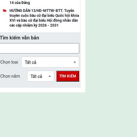
14 của Đảng
UBMTTQ Việt Nam tỉnh Điện Biên
HƯỚNG DẪN 13/HD-MTTW-BTT: Tuyên
truyền cuộc bầu cử đại biểu Quốc hội khóa
UBMTTQ Việt Nam tỉnh Sơn La
XVI và bầu cử đại biểu Hội đồng nhân dân
các cấp nhiệm kỳ 2026 - 2031
UBMTTQ Việt Nam tỉnh Thanh Hóa
Tìm kiếm văn bản
UBMTTQ Việt Nam tỉnh Nghệ An
UBMTTQ Việt Nam tỉnh Hà Tĩnh
UBMTTQ Việt Nam tỉnh Tuyên Quang
Chọn loại
UBMTTQ Việt Nam tỉnh Lào Cai
Chọn năm
TÌM KIẾM
UBMTTQ Việt Nam tỉnh Thái Nguyên
UBMTTQ Việt Nam tỉnh Phú Thọ
UBMTTQ Việt Nam tỉnh Bắc Ninh
UBMTTQ Việt Nam tỉnh Hưng Yên
UBMTTQ Việt Nam tỉnh Ninh Bình
UBMTTQ Việt Nam tỉnh Quảng Trị