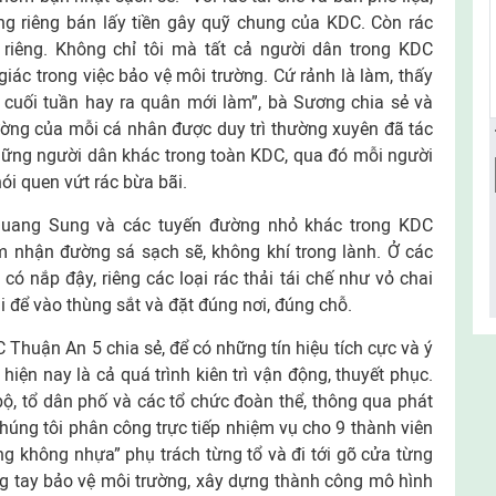
ng riêng bán lấy tiền gây quỹ chung của KDC. Còn rác
riêng. Không chỉ tôi mà tất cả người dân trong KDC
iác trong việc bảo vệ môi trường. Cứ rảnh là làm, thấy
 cuối tuần hay ra quân mới làm”, bà Sương chia sẻ và
rường của mỗi cá nhân được duy trì thường xuyên đã tác
hững người dân khác trong toàn KDC, qua đó mỗi người
hói quen vứt rác bừa bãi.
 Quang Sung và các tuyến đường nhỏ khác trong KDC
 nhận đường sá sạch sẽ, không khí trong lành. Ở các
ó nắp đậy, riêng các loại rác thải tái chế như vỏ chai
 để vào thùng sắt và đặt đúng nơi, đúng chỗ.
 Thuận An 5 chia sẻ, để có những tín hiệu tích cực và ý
hiện nay là cả quá trình kiên trì vận động, thuyết phục.
ộ, tổ dân phố và các tổ chức đoàn thể, thông qua phát
ệt chúng tôi phân công trực tiếp nhiệm vụ cho 9 thành viên
g không nhựa” phụ trách từng tổ và đi tới gõ cửa từng
g tay bảo vệ môi trường, xây dựng thành công mô hình