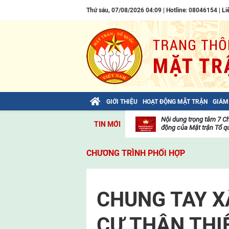
Thứ sáu, 07/08/2026 04:09 | Hotline: 08046154 |
Li
GIỚI THIỆU
HOẠT ĐỘNG MẶT TRẬN
GIÁM
Bài viết của Tổng Bí thư Tô Lâm: TIẾN
Nội dung trọng tâm 7 C
TIN MỚI
LÊN! TOÀN THẮNG ẮT VỀ TA!
động của Mặt trận Tổ qu
Thư
viện
CHƯƠNG TRÌNH PHỐI HỢP
video
CHUNG TAY X
CƯ THÂN THI