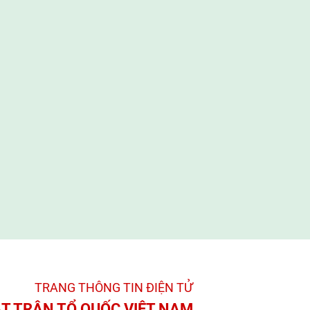
TRANG THÔNG TIN ĐIỆN TỬ­
T TRẬN TỔ QUỐC VIỆT NAM