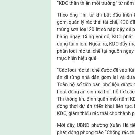
“KDC thân thiện môi trường” từ năm 2
Theo ông Thi, từ khi bắt đầu triể
gom, quản lý rác thải tái chế, KDC đã
thùng sơn loại 20 lít có nắp đậy để
hằng ngày. Cùng với đó, KDC phát 
dụng túi nilon. Ngoài ra, KDC đẩy m
phân loại rác tái chế tại nguồn nga
thực hiện hiệu quả.
“Các loại rác tái chế được để vào túi
án đi từng nhà dân gom lại và đưa 
Toàn bộ số tiền bán phế liệu được
hoạt động an sinh xã hội, hỗ trợ cá
Thi thông tin. Bình quân mỗi năm KDC
đồng thời dự án triển khai liên tục
KDC, giảm thiểu rác thải cho thành p
Mới đây, UBND phường Xuân Hà tiếp
phát động phong trào “Chống rác thả