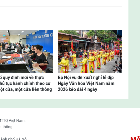
ố quy định mới về thực
Bộ Nội vụ đề xuất nghỉ lễ dịp
thủ tục hành chính theo cơ
Ngày Văn hóa Việt Nam năm
ột cửa, một cửa liên thông
2026 kéo dài 4 ngày
MTTQ Việt Nam.
n thông
MẶ
thành phố Hà Nội