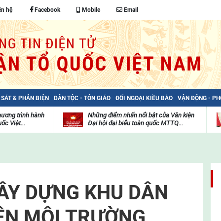
ên hệ
Facebook
Mobile
Email
 SÁT & PHẢN BIỆN
DÂN TỘC - TÔN GIÁO
ĐỐI NGOẠI KIỀU BÀO
VẬN ĐỘNG - P
hương trình hành
Những điểm nhấn nổi bật của Văn kiện
ốc Việt...
Đại hội đại biểu toàn quốc MTTQ...
Thư
H
viện
đ
video
c
m
t
ÂY DỰNG KHU DÂN
ỆN MÔI TRƯỜNG