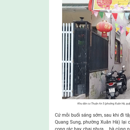
Khu dân cư Thuận An 5 (phường Xuân Hà, quận 
Cứ mỗi buổi sáng sớm, sau khi đi tâ
Quang Sung, phường Xuân Hà) lại c
cọng rác hay chai nhựa…, bà cùng nh