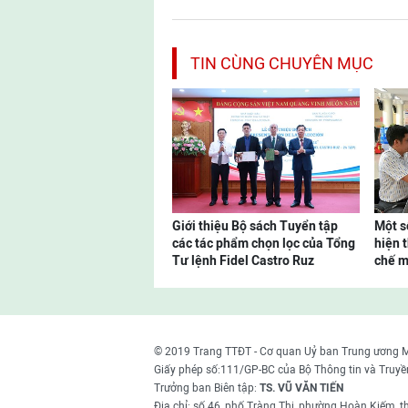
TIN CÙNG CHUYÊN MỤC
Giới thiệu Bộ sách Tuyển tập
Một s
các tác phẩm chọn lọc của Tổng
hiện 
Tư lệnh Fidel Castro Ruz
chế m
© 2019 Trang TTĐT - Cơ quan Uỷ ban Trung ương 
Giấy phép số:111/GP-BC của Bộ Thông tin và Truyề
Trưởng ban Biên tập:
TS. VŨ VĂN TIẾN
Địa chỉ: số 46, phố Tràng Thi, phường Hoàn Kiếm, 