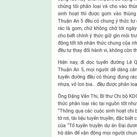
chúng tôi phân loại và cho vào thù
sinh hoạt thì được gom vào thùng 
Thuận An 5 đều có chung ý thức tự g
rác là gom, chứ không chờ tới ngày
cho biết chính ý thức giữ gìn môi t
động tốt tới nhận thức chung của n
đều tự thay đổi hành vi, không còn t
Hiện nay, đi dọc tuyến đường Lê
Thuận An 5, mọi người dễ dàng cảm
tuyến đường đều có thùng đựng rác c
nhựa, vỏ lon bia… đều được phân loại
Ông Đặng Văn Thi, Bí thư Chi bộ KDC
thức phân loại rác tại nguồn tốt như 
“Thông qua các cuộc sinh hoạt chi b
tờ rơi, tài liệu tuyên truyền, đặc bi
của “Tổ tuyên truyền dự án Đại dươn
hộ dân để vận động mọi người chun