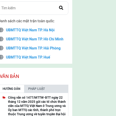
Danh sách các mặt trận toàn quốc:
UBMTTQ Việt Nam TP. Hà Nội
UBMTTQ Việt Nam TP. Hồ Chí Minh
UBMTTQ Việt Nam TP. Hải Phòng
UBMTTQ Việt Nam TP. Huế
UBMTTQ Việt Nam TP. Đà Nẵng
UBMTTQ Việt Nam TP. Cần Thơ
VĂN BẢN
UBMTTQ Việt Nam tỉnh Quảng Ninh
HƯỚNG DẪN
PHÁP LUẬT
UBMTTQ Việt Nam tỉnh Cao Bằng
Công văn số 1477/MTTW-BTT ngày 22
tháng 12 năm 2025 gửi các tổ chức thành
UBMTTQ Việt Nam tỉnh Lạng Sơn
viên của MTTQ Việt Nam ở Trung ương và
Ủy ban MTTQ các tỉnh, thành phố trực
UBMTTQ Việt Nam tỉnh Lai Châu
thuộc Trung ương về tuyên truyền Đại hội