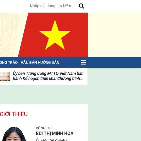
HONG TRÀO
VĂN BẢN HƯỚNG DẪN
Ủy ban Trung ương MTTQ Việt Nam ban
Toàn văn NGHỊ QU
hành Kế hoạch triển khai Chương trình...
toàn quốc Mặt trậ
oạt
Hoạt
ộng
động
ủa
của
ặt
mặt
rận
trận
GIỚI THIỆU
ĐỒNG CHÍ
BÙI THỊ MINH HOÀI
Ủy viên Bộ Chính trị,