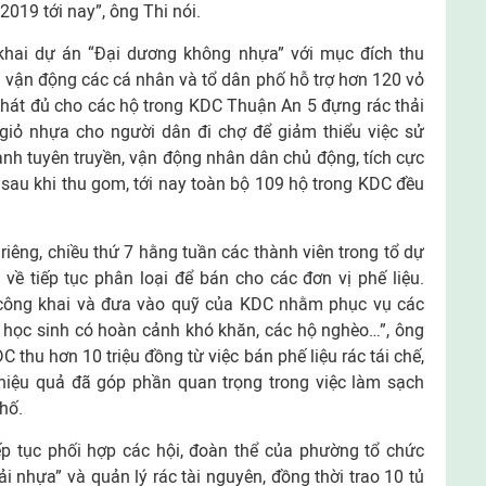
019 tới nay”, ông Thi nói.
n khai dự án “Đại dương không nhựa” với mục đích thu
 vận động các cá nhân và tổ dân phố hỗ trợ hơn 120 vỏ
 phát đủ cho các hộ trong KDC Thuận An 5 đựng rác thải
giỏ nhựa cho người dân đi chợ để giảm thiểu việc sử
ạnh tuyên truyền, vận động nhân dân chủ động, tích cực
y sau khi thu gom, tới nay toàn bộ 109 hộ trong KDC đều
 riêng, chiều thứ 7 hằng tuần các thành viên trong tổ dự
về tiếp tục phân loại để bán cho các đơn vị phế liệu.
 công khai và đưa vào quỹ của KDC nhằm phục vụ các
c học sinh có hoàn cảnh khó khăn, các hộ nghèo…”, ông
 thu hơn 10 triệu đồng từ việc bán phế liệu rác tái chế,
, hiệu quả đã góp phần quan trọng trong việc làm sạch
hố.
 tục phối hợp các hội, đoàn thể của phường tổ chức
i nhựa” và quản lý rác tài nguyên, đồng thời trao 10 tủ