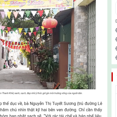
Thanh Khê) xanh, sạch, đẹp nhờ ý thức giữ gìn môi trường sống của người dân.
̣p thể dục về, bà Nguyễn Thị Tuyết Sương (trú đường Lê
hăm chú nhìn thật kỹ hai bên ven đường. Chỉ cần thấy
óm bạn nhặt sạch sẽ. “Với rác tái chế và bán phế liệu,