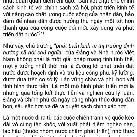
nhất quán quan điểm chỉ đạo: “Gắn kết chặt chẽ chính
sách kinh tế với chính sách xã hội, phát triển kinh tế
với nâng cao chất lượng cuộc sống của nhân dân, bảo
đảm để nhân dân được hưởng thụ ngày một tốt hơn
thành quả của công cuộc đổi mới, xây dựng và phát
(7)
triển đất nước”
.
Như vậy, chủ trương “
phát triển kinh tế thị trường định
hướng xã hội chủ nghĩa
” của Đảng và Nhà nước Việt
Nam không phải là một giải pháp mang tính tình thế,
một ý tưởng nhất thời mà là đường lối phát triển đất
nước được hoạch định và trù liệu công phu, kỹ lưỡng,
được dựa trên cơ sở lý luận vững chắc và phù hợp với
tình hình thực tiễn. Là một mô hình phát triển mới lạ
nhưng qua tổng kết thực tiễn và nghiên cứu lý luận,
Đảng và Chính phủ đã ngày càng nhận thức đúng đắn
hơn, sâu sắc hơn và đề ra quyết sách chính xác hơn.
Là một nước đi ra từ các cuộc chiến tranh vệ quốc kéo
dài vô cùng tàn khốc, với xuất phát điểm nghèo nàn,
lạc hậu (thuộc nhóm nước chậm phát triển), nhờ thực