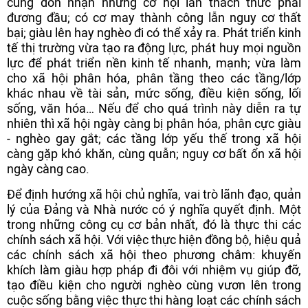
cùng đón nhận những cơ hội lẫn thách thức phải
đương đầu; có cơ may thành công lẫn nguy cơ thất
bại; giàu lên hay nghèo đi có thể xảy ra. Phát triển kinh
tế thị trường vừa tạo ra động lực, phát huy mọi nguồn
lực để phát triển nền kinh tế nhanh, mạnh; vừa làm
cho xã hội phân hóa, phân tầng theo các tầng/lớp
khác nhau về tài sản, mức sống, điều kiện sống, lối
sống, văn hóa… Nếu để cho quá trình này diễn ra tự
nhiên thì xã hội ngày càng bị phân hóa, phân cực giàu
- nghèo gay gắt; các tầng lớp yếu thế trong xã hội
càng gặp khó khăn, cùng quẫn; nguy cơ bất ổn xã hội
ngày càng cao.
Để định hướng xã hội chủ nghĩa, vai trò lãnh đạo, quản
lý của Đảng và Nhà nước có ý nghĩa quyết định. Một
trong những công cụ cơ bản nhất, đó là thực thi các
chính sách xã hội. Với việc thực hiện đồng bộ, hiệu quả
các chính sách xã hội theo phương châm: khuyến
khích làm giàu hợp pháp đi đôi với nhiệm vụ giúp đỡ,
tạo điều kiện cho người nghèo cùng vươn lên trong
cuộc sống bằng việc thực thi hàng loạt các chính sách