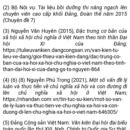
(2) Bộ Nội vụ: Tài liệu
bồi dưỡng thi nâng ngạch lên
chuyên viên cao cấp khối Đảng, Đoàn thể năm 2015
(
Chuyên đề 7)
(3) Nguyễn Văn Huyên (2015),
Đặc trưng cơ bản của
xã hội xã hội chủ nghĩa ở Việt Nam theo tinh thần Đại
hội XI của Đảng;
https://tulieuvankien.dangcongsan.vn/van-kien-tu-
lieu-ve-dang/gioi-thieu-van-kien-dang/dac-trung-co-
ban-cua-xa
-
hoi-xa-hoi-chu-nghia-o-viet-nam-theo-tinh-
than-dai-hoi-xi-cua-dang-gs-ts-nguyen-864
(4) (6) (8) Nguyễn Phú Trọng (2021),
Một số vấn đề lý
luận và thực tiễn về chủ nghĩa xã hội và con đường đi
lên chủ nghĩa xã hội ở Việt Nam;
https://nhandan.com.vn/tin-tuc-su-kien/mot-so-van-
de-ly-luan-va-thuc-tien-ve-chu-nghia-xa-hoi-va-con-
duong-di-len-chu-nghia-xa-hoi-o-viet-nam-646305/
(5) Đảng Cộng sản Việt Nam:
Văn kiện
Đại hội đại biểu
toàn quốc lần thứ XIII
, Nxb. Chính trị Quốc gia Sự thật,