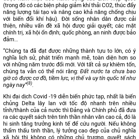
(trong đó có các biện pháp giảm khí thải CO2, thúc đẩy
năng lượng tái tạo và nâng cao khả năng chống chịu
với biến đổi khí hậu). Đời sống nhân dân được cải
thiện, nhiều vấn đề xã hội được giải quyết; các mặt
chính trị, xã hội ổn định; quốc phòng, an ninh được bảo
đảm…
“Chúng ta đã đạt được những thành tựu to lớn, có ý
nghĩa lịch sử, phát triển mạnh mẽ, toàn diện hơn so
với những năm trước đổi mới. Với tất cả sự khiêm tốn,
chúng ta vẫn có thể nói rằng:
Đất nước ta chưa bao
giờ có được cơ đồ, tiềm lực, vị thế và uy tín quốc tế như
(8)
ngày nay”
.
Khi đại dịch Covid -19 diễn biến phức tạp, nhất là biến
chủng Delta lây lan với tốc độ nhanh trên nhiều
tỉnh/thành của cả nước thì Đảng và Chính phủ đã đưa
ra các quyết sách trên tinh thần nhân văn cao cả, đó là
hi sinh tăng trưởng kinh tế để cứu người. Nếu không
thẩm thấu tinh thần, lý tưởng cao đẹp của chủ nghĩa
xã hội thì không có những chủ trương, quyết sách