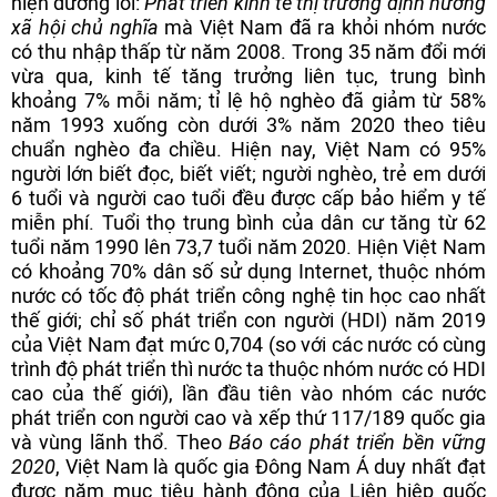
hiện đường lối:
Phát triển kinh tế thị trường định hướng
xã hội chủ nghĩa
mà Việt Nam đã ra khỏi nhóm nước
có thu nhập thấp từ năm 2008. Trong 35 năm đổi mới
vừa qua, kinh tế tăng trưởng liên tục, trung bình
khoảng 7% mỗi năm; tỉ lệ hộ nghèo đã giảm từ 58%
năm 1993 xuống còn dưới 3% năm 2020 theo tiêu
chuẩn nghèo đa chiều. Hiện nay, Việt Nam có 95%
người lớn biết đọc, biết viết; người nghèo, trẻ em dưới
6 tuổi và người cao tuổi đều được cấp bảo hiểm y tế
miễn phí. Tuổi thọ trung bình của dân cư tăng từ 62
tuổi năm 1990 lên 73,7 tuổi năm 2020. Hiện Việt Nam
có khoảng 70% dân số sử dụng Internet, thuộc nhóm
nước có tốc độ phát triển công nghệ tin học cao nhất
thế giới; chỉ số phát triển con người (HDI) năm 2019
của Việt Nam đạt mức 0,704 (so với các nước có cùng
trình độ phát triển thì nước ta thuộc nhóm nước có HDI
cao của thế giới), lần đầu tiên vào nhóm các nước
phát triển con người cao và xếp thứ 117/189 quốc gia
và vùng lãnh thổ. Theo
Báo cáo phát triển bền vững
2020
, Việt Nam là quốc gia Đông Nam Á duy nhất đạt
được năm mục tiêu hành động của Liên hiệp quốc