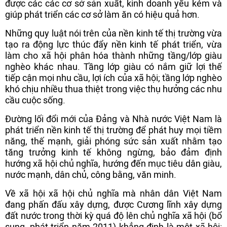
được các các cơ sở sản xuất, kinh doanh yếu kém và
giúp phát triển các cơ sở làm ăn có hiệu quả hơn.
Những quy luật nói trên của nền kinh tế thị trường vừa
tạo ra động lực thúc đẩy nền kinh tế phát triển, vừa
làm cho xã hội phân hóa thành những tầng/lớp giàu
nghèo khác nhau. Tầng lớp giàu có nắm giữ lợi thế
tiếp cận mọi nhu cầu, lợi ích của xã hội; tầng lớp nghèo
khó chịu nhiều thua thiệt trong việc thụ hưởng các nhu
cầu cuộc sống.
Đường lối đổi mới của Đảng và Nhà nước Việt Nam là
phát triển nền kinh tế thị trường để phát huy mọi tiềm
năng, thế mạnh, giải phóng sức sản xuất nhằm tạo
tăng trưởng kinh tế không ngừng, bảo đảm định
hướng xã hội chủ nghĩa, hướng đến mục tiêu dân giàu,
nước mạnh, dân chủ, công bằng, văn minh.
Về xã hội xã hội chủ nghĩa mà nhân dân Việt Nam
đang phấn đấu xây dựng, được Cương lĩnh xây dựng
đất nước trong thời kỳ quá độ lên chủ nghĩa xã hội (bổ
sung, phát triển năm 2011) khẳng định là một xã hội: