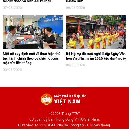
tai cực đoan và biến đổi khí hậu
Castro Ruz
07/08/2026
06/08/2026
Một số quy định mới về thực hiện thủ
Bộ Nội vụ đề xuất nghỉ lễ dịp Ngày Văn
tục hành chính theo cơ chế một cửa,
hóa Việt Nam năm 2026 kéo dài 4 ngày
một cửa liên thông
05/08/2026
06/08/2026
© 2008 Trang TTĐT
Cơ quan Uỷ ban Trung ương MTTQ Việt Nam.
Giấy phép số:111/GP-BC của Bộ Thông tin và Truyền thông.