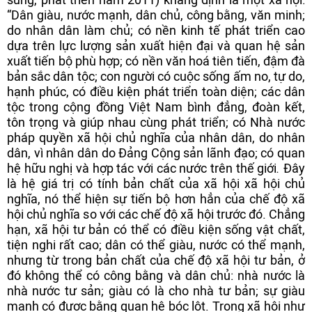
“Dân giàu, nước mạnh, dân chủ, công bằng, văn minh;
do nhân dân làm chủ; có nền kinh tế phát triển cao
dựa trên lực lượng sản xuất hiện đại và quan hệ sản
xuất tiến bộ phù hợp; có nền văn hoá tiên tiến, đậm đà
bản sắc dân tộc; con người có cuộc sống ấm no, tự do,
hạnh phúc, có điều kiện phát triển toàn diện; các dân
tộc trong cộng đồng Việt Nam bình đẳng, đoàn kết,
tôn trọng và giúp nhau cùng phát triển; có Nhà nước
pháp quyền xã hội chủ nghĩa của nhân dân, do nhân
dân, vì nhân dân do Đảng Cộng sản lãnh đạo; có quan
hệ hữu nghị và hợp tác với các nước trên thế giới
.
Đây
là hệ giá trị có tính bản chất của xã hội xã hội chủ
nghĩa, nó thể hiện sự tiến bộ hơn hẳn của chế độ xã
hội chủ nghĩa so với các chế độ xã hội trước đó. Chẳng
hạn, xã hội tư bản có thể có điều kiện sống vật chất,
tiện nghi rất cao; dân có thể giàu, nước có thể mạnh,
nhưng từ trong bản chất của chế độ xã hội tư bản, ở
đó không thể có công bằng và dân chủ: nhà nước là
nhà nước tư sản; giàu có là cho nhà tư bản; sự giàu
mạnh có được bằng quan hệ bóc lột. Trong xã hội như