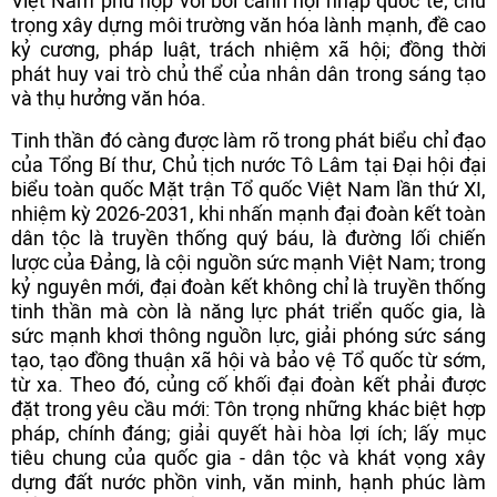
Việt Nam phù hợp với bối cảnh hội nhập quốc tế; chú
trọng xây dựng môi trường văn hóa lành mạnh, đề cao
kỷ cương, pháp luật, trách nhiệm xã hội; đồng thời
phát huy vai trò chủ thể của nhân dân trong sáng tạo
và thụ hưởng văn hóa.
Tinh thần đó càng được làm rõ trong phát biểu chỉ đạo
của Tổng Bí thư, Chủ tịch nước Tô Lâm tại Đại hội đại
biểu toàn quốc Mặt trận Tổ quốc Việt Nam lần thứ XI,
nhiệm kỳ 2026-2031, khi nhấn mạnh đại đoàn kết toàn
dân tộc là truyền thống quý báu, là đường lối chiến
lược của Đảng, là cội nguồn sức mạnh Việt Nam; trong
kỷ nguyên mới, đại đoàn kết không chỉ là truyền thống
tinh thần mà còn là năng lực phát triển quốc gia, là
sức mạnh khơi thông nguồn lực, giải phóng sức sáng
tạo, tạo đồng thuận xã hội và bảo vệ Tổ quốc từ sớm,
từ xa. Theo đó, củng cố khối đại đoàn kết phải được
đặt trong yêu cầu mới: Tôn trọng những khác biệt hợp
pháp, chính đáng; giải quyết hài hòa lợi ích; lấy mục
tiêu chung của quốc gia - dân tộc và khát vọng xây
dựng đất nước phồn vinh, văn minh, hạnh phúc làm