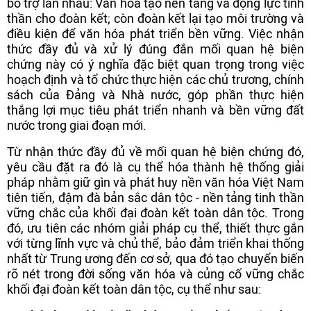
bổ trợ lẫn nhau: Văn hóa tạo nền tảng và động lực tinh
thần cho đoàn kết; còn đoàn kết lại tạo môi trường và
điều kiện để văn hóa phát triển bền vững. Việc nhận
thức đầy đủ và xử lý đúng đắn mối quan hệ biện
chứng này có ý nghĩa đặc biệt quan trọng trong việc
hoạch định và tổ chức thực hiện các chủ trương, chính
sách của Đảng và Nhà nước, góp phần thực hiện
thắng lợi mục tiêu phát triển nhanh và bền vững đất
nước trong giai đoạn mới.
Từ nhận thức đầy đủ về mối quan hệ biện chứng đó,
yêu cầu đặt ra đó là cụ thể hóa thành hệ thống giải
pháp nhằm giữ gìn và phát huy nền văn hóa Việt Nam
tiên tiến, đậm đà bản sắc dân tộc - nền tảng tinh thần
vững chắc của khối đại đoàn kết toàn dân tộc. Trong
đó, ưu tiên các nhóm giải pháp cụ thể, thiết thực gắn
với từng lĩnh vực và chủ thể, bảo đảm triển khai thống
nhất từ Trung ương đến cơ sở, qua đó tạo chuyển biến
rõ nét trong đời sống văn hóa và củng cố vững chắc
khối đại đoàn kết toàn dân tộc, cụ thể như sau: