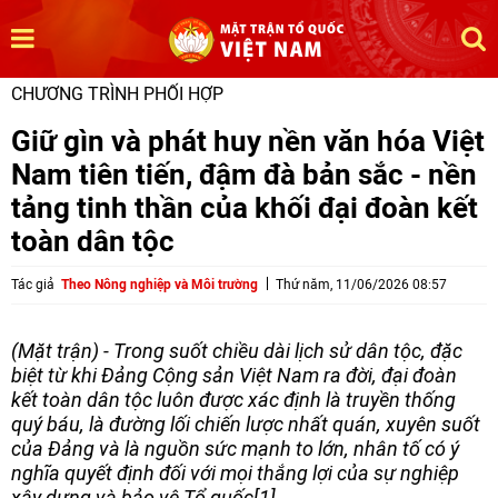
CHƯƠNG TRÌNH PHỐI HỢP
Giữ gìn và phát huy nền văn hóa Việt
Nam tiên tiến, đậm đà bản sắc - nền
tảng tinh thần của khối đại đoàn kết
toàn dân tộc
Tác giả
Theo Nông nghiệp và Môi trường
Thứ năm, 11/06/2026 08:57
(Mặt trận) - Trong suốt chiều dài lịch sử dân tộc, đặc
biệt từ khi Đảng Cộng sản Việt Nam ra đời, đại đoàn
kết toàn dân tộc luôn được xác định là truyền thống
quý báu, là đường lối chiến lược nhất quán, xuyên suốt
của Đảng và là nguồn sức mạnh to lớn, nhân tố có ý
nghĩa quyết định đối với mọi thắng lợi của sự nghiệp
xây dựng và bảo vệ Tổ quốc[1].