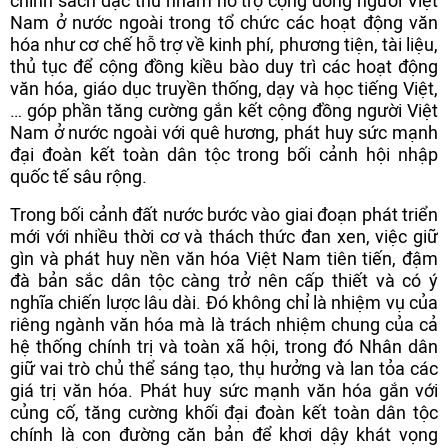
chính sách đặc thù nhằm hỗ trợ cộng đồng người Việt
Nam ở nước ngoài trong tổ chức các hoạt động văn
hóa như cơ chế hỗ trợ về kinh phí, phương tiện, tài liệu,
thủ tục để cộng đồng kiều bào duy trì các hoạt động
văn hóa, giáo dục truyền thống, dạy và học tiếng Việt,
… góp phần tăng cường gắn kết cộng đồng người Việt
Nam ở nước ngoài với quê hương, phát huy sức mạnh
đại đoàn kết toàn dân tộc trong bối cảnh hội nhập
quốc tế sâu rộng.
Trong bối cảnh đất nước bước vào giai đoạn phát triển
mới với nhiều thời cơ và thách thức đan xen, việc giữ
gìn và phát huy nền văn hóa Việt Nam tiên tiến, đậm
đà bản sắc dân tộc càng trở nên cấp thiết và có ý
nghĩa chiến lược lâu dài. Đó không chỉ là nhiệm vụ của
riêng ngành văn hóa mà là trách nhiệm chung của cả
hệ thống chính trị và toàn xã hội, trong đó Nhân dân
giữ vai trò chủ thể sáng tạo, thụ hưởng và lan tỏa các
giá trị văn hóa. Phát huy sức mạnh văn hóa gắn với
củng cố, tăng cường khối đại đoàn kết toàn dân tộc
chính là con đường căn bản để khơi dậy khát vọng