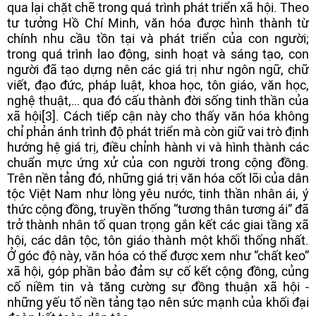
qua lại chặt chẽ trong quá trình phát triển xã hội. Theo
tư tưởng Hồ Chí Minh, văn hóa được hình thành từ
chính nhu cầu tồn tại và phát triển của con người;
trong quá trình lao động, sinh hoạt và sáng tạo, con
người đã tạo dựng nên các giá trị như ngôn ngữ, chữ
viết, đạo đức, pháp luật, khoa học, tôn giáo, văn học,
nghệ thuật,… qua đó cấu thành đời sống tinh thần của
xã hội[3]. Cách tiếp cận này cho thấy văn hóa không
chỉ phản ánh trình độ phát triển mà còn giữ vai trò định
hướng hệ giá trị, điều chỉnh hành vi và hình thành các
chuẩn mực ứng xử của con người trong cộng đồng.
Trên nền tảng đó, những giá trị văn hóa cốt lõi của dân
tộc Việt Nam như lòng yêu nước, tinh thần nhân ái, ý
thức cộng đồng, truyền thống “tương thân tương ái” đã
trở thành nhân tố quan trọng gắn kết các giai tầng xã
hội, các dân tộc, tôn giáo thành một khối thống nhất.
Ở góc độ này, văn hóa có thể được xem như “chất keo”
xã hội, góp phần bảo đảm sự cố kết cộng đồng, củng
cố niềm tin và tăng cường sự đồng thuận xã hội -
những yếu tố nền tảng tạo nên sức mạnh của khối đại