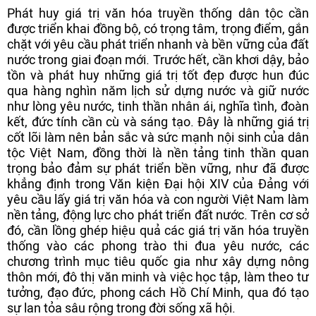
Phát huy giá trị văn hóa truyền thống dân tộc cần
được triển khai đồng bộ, có trọng tâm, trọng điểm, gắn
chặt với yêu cầu phát triển nhanh và bền vững của đất
nước trong giai đoạn mới. Trước hết, cần khơi dậy, bảo
tồn và phát huy những giá trị tốt đẹp được hun đúc
qua hàng nghìn năm lịch sử dựng nước và giữ nước
như lòng yêu nước, tinh thần nhân ái, nghĩa tình, đoàn
kết, đức tính cần cù và sáng tạo. Đây là những giá trị
cốt lõi làm nên bản sắc và sức mạnh nội sinh của dân
tộc Việt Nam, đồng thời là nền tảng tinh thần quan
trọng bảo đảm sự phát triển bền vững, như đã được
khẳng định trong Văn kiện Đại hội XIV của Đảng với
yêu cầu lấy giá trị văn hóa và con người Việt Nam làm
nền tảng, động lực cho phát triển đất nước. Trên cơ sở
đó, cần lồng ghép hiệu quả các giá trị văn hóa truyền
thống vào các phong trào thi đua yêu nước, các
chương trình mục tiêu quốc gia như xây dựng nông
thôn mới, đô thị văn minh và việc học tập, làm theo tư
tưởng, đạo đức, phong cách Hồ Chí Minh, qua đó tạo
sự lan tỏa sâu rộng trong đời sống xã hội.