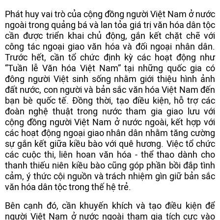
Phát huy vai trò của cộng đồng người Việt Nam ở nước
ngoài trong quảng bá và lan tỏa giá trị văn hóa dân tộc
cần được triển khai chủ động, gắn kết chặt chẽ với
công tác ngoại giao văn hóa và đối ngoại nhân dân.
Trước hết, cần tổ chức định kỳ các hoạt động như
“Tuần lễ Văn hóa Việt Nam” tại những quốc gia có
đông người Việt sinh sống nhằm giới thiệu hình ảnh
đất nước, con người và bản sắc văn hóa Việt Nam đến
bạn bè quốc tế. Đồng thời, tạo điều kiện, hỗ trợ các
đoàn nghệ thuật trong nước tham gia giao lưu với
cộng đồng người Việt Nam ở nước ngoài, kết hợp với
các hoạt động ngoại giao nhân dân nhằm tăng cường
sự gắn kết giữa kiều bào với quê hương. Việc tổ chức
các cuộc thi, liên hoan văn hóa - thể thao dành cho
thanh thiếu niên kiều bào cũng góp phần bồi đắp tình
cảm, ý thức cội nguồn và trách nhiệm gìn giữ bản sắc
văn hóa dân tộc trong thế hệ trẻ.
Bên cạnh đó, cần khuyến khích và tạo điều kiện để
người Việt Nam ở nước ngoài tham gia tích cực vào