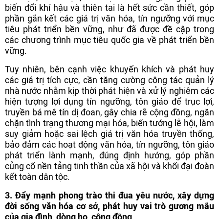
biến đổi khí hậu và thiên tai là hết sức cần thiết, góp
phần gắn kết các giá trị văn hóa, tín ngưỡng với mục
tiêu phát triển bền vững, như đã được đề cập trong
các chương trình mục tiêu quốc gia về phát triển bền
vững.
Tuy nhiên, bên cạnh việc khuyến khích và phát huy
các giá trị tích cực, cần tăng cường công tác quản lý
nhà nước nhằm kịp thời phát hiện và xử lý nghiêm các
hiện tượng lợi dụng tín ngưỡng, tôn giáo để trục lợi,
truyền bá mê tín dị đoan, gây chia rẽ cộng đồng, ngăn
chặn tình trạng thương mại hóa, biến tướng lễ hội, làm
suy giảm hoặc sai lệch giá trị văn hóa truyền thống,
bảo đảm các hoạt động văn hóa, tín ngưỡng, tôn giáo
phát triển lành mạnh, đúng định hướng, góp phần
củng cố nền tảng tinh thần của xã hội và khối đại đoàn
kết toàn dân tộc.
3. Đẩy mạnh phong trào thi đua yêu nước, xây dựng
đời sống văn hóa cơ sở, phát huy vai trò gương mẫu
của gia đình, dòng họ, cộng đồng