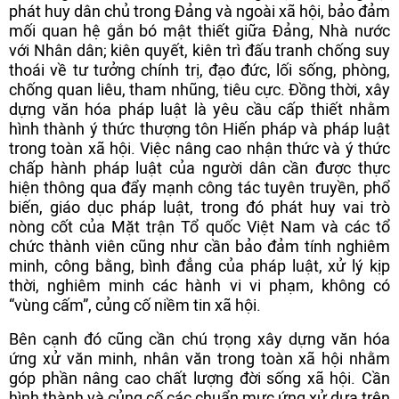
phát huy dân chủ trong Đảng và ngoài xã hội, bảo đảm
mối quan hệ gắn bó mật thiết giữa Đảng, Nhà nước
với Nhân dân; kiên quyết, kiên trì đấu tranh chống suy
thoái về tư tưởng chính trị, đạo đức, lối sống, phòng,
chống quan liêu, tham nhũng, tiêu cực. Đồng thời, xây
dựng văn hóa pháp luật là yêu cầu cấp thiết nhằm
hình thành ý thức thượng tôn Hiến pháp và pháp luật
trong toàn xã hội. Việc nâng cao nhận thức và ý thức
chấp hành pháp luật của người dân cần được thực
hiện thông qua đẩy mạnh công tác tuyên truyền, phổ
biến, giáo dục pháp luật, trong đó phát huy vai trò
nòng cốt của Mặt trận Tổ quốc Việt Nam và các tổ
chức thành viên cũng như cần bảo đảm tính nghiêm
minh, công bằng, bình đẳng của pháp luật, xử lý kịp
thời, nghiêm minh các hành vi vi phạm, không có
“vùng cấm”, củng cố niềm tin xã hội.
Bên cạnh đó cũng cần chú trọng xây dựng văn hóa
ứng xử văn minh, nhân văn trong toàn xã hội nhằm
góp phần nâng cao chất lượng đời sống xã hội. Cần
hình thành và củng cố các chuẩn mực ứng xử dựa trên