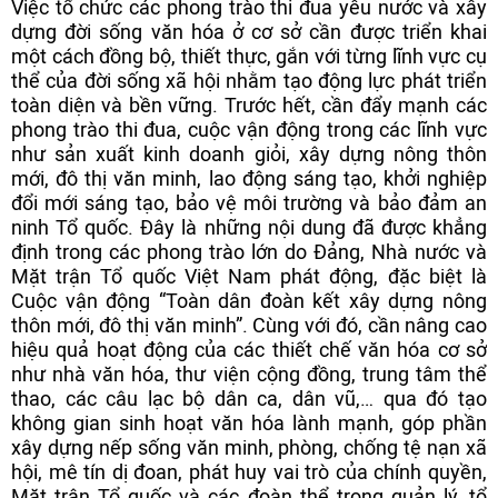
Việc tổ chức các phong trào thi đua yêu nước và xây
dựng đời sống văn hóa ở cơ sở cần được triển khai
một cách đồng bộ, thiết thực, gắn với từng lĩnh vực cụ
thể của đời sống xã hội nhằm tạo động lực phát triển
toàn diện và bền vững. Trước hết, cần đẩy mạnh các
phong trào thi đua, cuộc vận động trong các lĩnh vực
như sản xuất kinh doanh giỏi, xây dựng nông thôn
mới, đô thị văn minh, lao động sáng tạo, khởi nghiệp
đổi mới sáng tạo, bảo vệ môi trường và bảo đảm an
ninh Tổ quốc. Đây là những nội dung đã được khẳng
định trong các phong trào lớn do Đảng, Nhà nước và
Mặt trận Tổ quốc Việt Nam phát động, đặc biệt là
Cuộc vận động “Toàn dân đoàn kết xây dựng nông
thôn mới, đô thị văn minh”. Cùng với đó, cần nâng cao
hiệu quả hoạt động của các thiết chế văn hóa cơ sở
như nhà văn hóa, thư viện cộng đồng, trung tâm thể
thao, các câu lạc bộ dân ca, dân vũ,… qua đó tạo
không gian sinh hoạt văn hóa lành mạnh, góp phần
xây dựng nếp sống văn minh, phòng, chống tệ nạn xã
hội, mê tín dị đoan, phát huy vai trò của chính quyền,
Mặt trận Tổ quốc và các đoàn thể trong quản lý, tổ