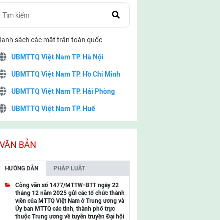
Danh sách các mặt trận toàn quốc:
UBMTTQ Việt Nam TP. Hà Nội
UBMTTQ Việt Nam TP. Hồ Chí Minh
UBMTTQ Việt Nam TP. Hải Phòng
UBMTTQ Việt Nam TP. Huế
UBMTTQ Việt Nam TP. Đà Nẵng
UBMTTQ Việt Nam TP. Cần Thơ
VĂN BẢN
UBMTTQ Việt Nam tỉnh Quảng Ninh
HƯỚNG DẪN
PHÁP LUẬT
UBMTTQ Việt Nam tỉnh Cao Bằng
Công văn số 1477/MTTW-BTT ngày 22
tháng 12 năm 2025 gửi các tổ chức thành
UBMTTQ Việt Nam tỉnh Lạng Sơn
viên của MTTQ Việt Nam ở Trung ương và
Ủy ban MTTQ các tỉnh, thành phố trực
UBMTTQ Việt Nam tỉnh Lai Châu
thuộc Trung ương về tuyên truyền Đại hội