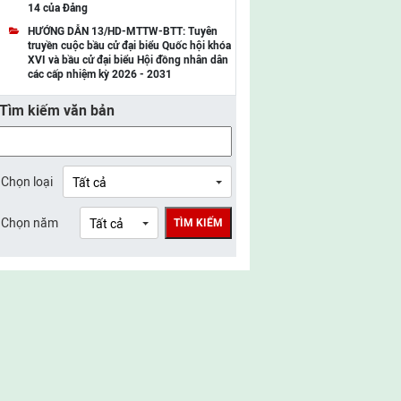
14 của Đảng
UBMTTQ Việt Nam tỉnh Điện Biên
HƯỚNG DẪN 13/HD-MTTW-BTT: Tuyên
truyền cuộc bầu cử đại biểu Quốc hội khóa
UBMTTQ Việt Nam tỉnh Sơn La
XVI và bầu cử đại biểu Hội đồng nhân dân
các cấp nhiệm kỳ 2026 - 2031
UBMTTQ Việt Nam tỉnh Thanh Hóa
Tìm kiếm văn bản
UBMTTQ Việt Nam tỉnh Nghệ An
UBMTTQ Việt Nam tỉnh Hà Tĩnh
UBMTTQ Việt Nam tỉnh Tuyên Quang
Chọn loại
UBMTTQ Việt Nam tỉnh Lào Cai
Chọn năm
TÌM KIẾM
UBMTTQ Việt Nam tỉnh Thái Nguyên
UBMTTQ Việt Nam tỉnh Phú Thọ
UBMTTQ Việt Nam tỉnh Bắc Ninh
UBMTTQ Việt Nam tỉnh Hưng Yên
UBMTTQ Việt Nam tỉnh Ninh Bình
UBMTTQ Việt Nam tỉnh Quảng Trị