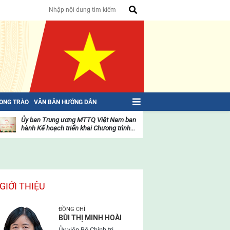
HONG TRÀO
VĂN BẢN HƯỚNG DẪN
Ủy ban Trung ương MTTQ Việt Nam ban
Toàn văn NGHỊ QU
hành Kế hoạch triển khai Chương trình...
toàn quốc Mặt trậ
oạt
Hoạt
ộng
động
ủa
của
ặt
mặt
rận
trận
GIỚI THIỆU
ĐỒNG CHÍ
BÙI THỊ MINH HOÀI
Ủy viên Bộ Chính trị,