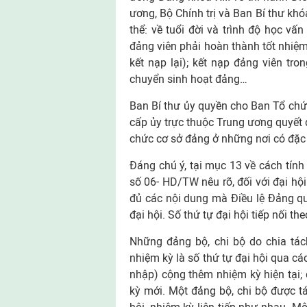
ương, Bộ Chính trị và Ban Bí thư khóa
thể: về tuổi đời và trình độ học vấ
đảng viên phải hoàn thành tốt nhiệm
kết nạp lại); kết nạp đảng viên tro
chuyển sinh hoạt đảng…
Ban Bí thư ủy quyền cho Ban Tổ chức
cấp ủy trực thuộc Trung ương quyết đị
chức cơ sở đảng ở những nơi có đặc 
Đáng chú ý, tại mục 13 về cách tính
số 06- HD/TW nêu rõ, đối với đại hội
đủ các nội dung mà Điều lệ Đảng quy
đại hội. Số thứ tự đại hội tiếp nối th
Những đảng bộ, chi bộ do chia tách
nhiệm kỳ là số thứ tự đại hội qua các
nhập) cộng thêm nhiệm kỳ hiện tại; 
kỳ mới. Một đảng bộ, chi bộ được tá