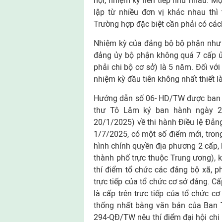
hội, nhiệm kỳ liên tiếp như nhau. M
lập từ nhiều đơn vị khác nhau thì 
Trường hợp đặc biệt cần phải có cách
Nhiệm kỳ của đảng bộ bộ phận như 
đảng ủy bộ phận không quá 7 cấp ủy
phải chi bộ cơ sở) là 5 năm. Đối với
nhiệm kỳ đầu tiên không nhất thiết 
Hướng dẫn số 06- HD/TW được ban 
thư Tô Lâm ký ban hành ngày 2
20/1/2025) về thi hành Điều lệ Đản
1/7/2025, có một số điểm mới, tron
hình chính quyền địa phương 2 cấp, 
thành phố trực thuộc Trung ương),
thí điểm tổ chức các đảng bộ xã, ph
trực tiếp của tổ chức cơ sở đảng. C
là cấp trên trực tiếp của tổ chức c
thống nhất bằng văn bản của Ban T
294-QĐ/TW nêu thí điểm đại hội chi b