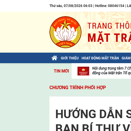
Thứ sáu, 07/08/2026 06:03 | Hotline: 08046154 |
Li
GIỚI THIỆU
HOẠT ĐỘNG MẶT TRẬN
GIÁM
Bài viết của Tổng Bí thư Tô Lâm: TIẾN
Nội dung trọng tâm 7 C
TIN MỚI
LÊN! TOÀN THẮNG ẮT VỀ TA!
động của Mặt trận Tổ qu
Thư
viện
CHƯƠNG TRÌNH PHỐI HỢP
video
HƯỚNG DẪN S
BAN BÍ THƯ 