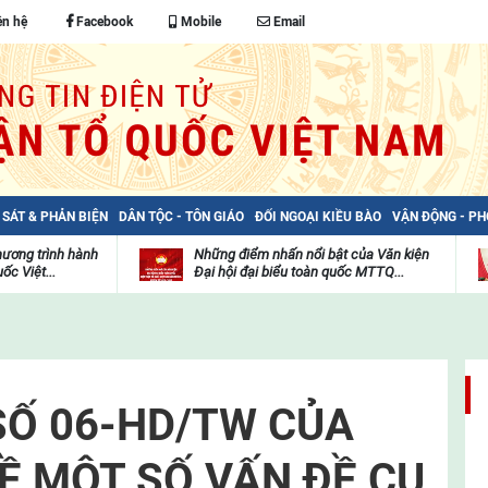
ên hệ
Facebook
Mobile
Email
 SÁT & PHẢN BIỆN
DÂN TỘC - TÔN GIÁO
ĐỐI NGOẠI KIỀU BÀO
VẬN ĐỘNG - P
hương trình hành
Những điểm nhấn nổi bật của Văn kiện
ốc Việt...
Đại hội đại biểu toàn quốc MTTQ...
Thư
H
viện
đ
video
c
m
t
Ố 06-HD/TW CỦA
VỀ MỘT SỐ VẤN ĐỀ CỤ