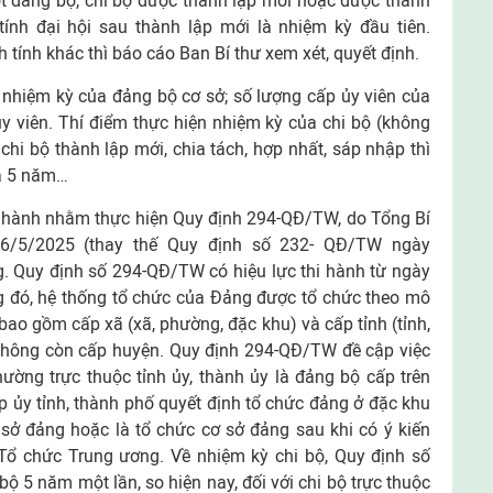
ột đảng bộ, chi bộ được thành lập mới hoặc được thành
tính đại hội sau thành lập mới là nhiệm kỳ đầu tiên.
 tính khác thì báo cáo Ban Bí thư xem xét, quyết định.
nhiệm kỳ của đảng bộ cơ sở; số lượng cấp ủy viên của
 viên. Thí điểm thực hiện nhiệm kỳ của chi bộ (không
 chi bộ thành lập mới, chia tách, hợp nhất, sáp nhập thì
là 5 năm…
hành nhằm thực hiện Quy định 294-QĐ/TW, do Tổng Bí
6/5/2025 (thay thế Quy định số 232- QĐ/TW ngày
g. Quy định số 294-QĐ/TW có hiệu lực thi hành từ ngày
g đó, hệ thống tổ chức của Đảng được tổ chức theo mô
bao gồm cấp xã (xã, phường, đặc khu) và cấp tỉnh (tỉnh,
 không còn cấp huyện. Quy định 294-QĐ/TW đề cập việc
ường trực thuộc tỉnh ủy, thành ủy là đảng bộ cấp trên
ấp ủy tỉnh, thành phố quyết định tổ chức đảng ở đặc khu
ơ sở đảng hoặc là tổ chức cơ sở đảng sau khi có ý kiến
ổ chức Trung ương. Về nhiệm kỳ chi bộ, Quy định số
ộ 5 năm một lần, so hiện nay, đối với chi bộ trực thuộc