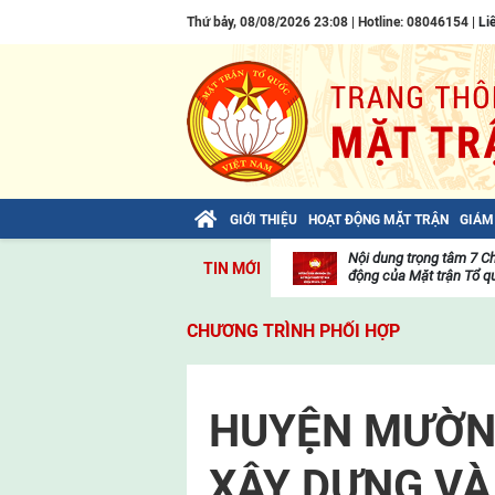
Thứ bảy, 08/08/2026 23:08 | Hotline: 08046154 |
Li
GIỚI THIỆU
HOẠT ĐỘNG MẶT TRẬN
GIÁM
Bài viết của Tổng Bí thư Tô Lâm: TIẾN
Nội dung trọng tâm 7 C
TIN MỚI
LÊN! TOÀN THẮNG ẮT VỀ TA!
động của Mặt trận Tổ qu
Thư
viện
CHƯƠNG TRÌNH PHỐI HỢP
video
HUYỆN MƯỜN
XÂY DỰNG VÀ