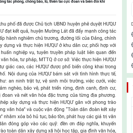
g tác phòng, chống bão, lũ, thiên tai cực đoan và biến đổi khí
, khu phố đã được Chủ tịch UBND huyện phê duyệt HƯQƯ
QƯ đạt kết quả, huyện Mường Lát đã đẩy mạnh công tác
ấp hành nghiêm chủ trương, đường lối của Đảng, chính
ây dựng và thực hiện HƯQƯ ở khu dân cư; phối hợp với
huấn nghiệp vụ, tuyên truyền pháp luật liên quan đến
văn hóa, tư pháp, MTTQ ở cơ sở. Việc thực hiện HƯQƯ
 tự giác cao, các HƯQƯ được phổ biến công khai trong
phố. Nội dung của HƯQƯ bám sát với tình hình thực tế,
ư: an ninh trật tự, vệ sinh môi trường, việc cưới, việc
iảm nghèo, bảo vệ, phát triển rừng, định canh, định cư,
 dị đoan và nét văn hóa đặc trưng của từng địa phương.
g ghép xây dựng và thực hiện HƯQƯ gắn với phong trào
ống văn hóa” và cuộc vận động “Toàn dân đoàn kết xây
” nhằm xóa bỏ hủ tục, bảo tồn, phát huy các giá trị văn
dân đóng góp vào các quỹ: đền ơn đáp nghĩa, khuyến
rào toàn dân xây dựng xã hội học tập, gia đình văn hóa,