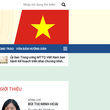
HONG TRÀO
VĂN BẢN HƯỚNG DẪN
Ủy ban Trung ương MTTQ Việt Nam ban
Toàn văn NGHỊ QU
hành Kế hoạch triển khai Chương trình...
toàn quốc Mặt trậ
oạt
Hoạt
ộng
động
ủa
của
ặt
mặt
rận
trận
GIỚI THIỆU
ĐỒNG CHÍ
BÙI THỊ MINH HOÀI
Ủy viên Bộ Chính trị,