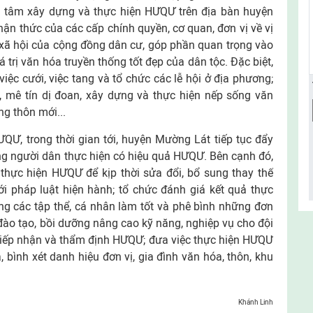
an tâm xây dựng và thực hiện HƯQƯ trên địa bàn huyện
n thức của các cấp chính quyền, cơ quan, đơn vị về vị
lý xã hội của cộng đồng dân cư, góp phần quan trọng vào
iá trị văn hóa truyền thống tốt đẹp của dân tộc. Đặc biệt,
việc cưới, việc tang và tổ chức các lễ hội ở địa phương;
í, mê tín dị đoan, xây dựng và thực hiện nếp sống văn
ng thôn mới...
ƯQƯ, trong thời gian tới, huyện Mường Lát tiếp tục đẩy
ng người dân thực hiện có hiệu quả HƯQƯ. Bên cạnh đó,
 thực hiện HƯQƯ để kịp thời sửa đổi, bổ sung thay thế
pháp luật hiện hành; tổ chức đánh giá kết quả thực
ởng các tập thể, cá nhân làm tốt và phê bình những đơn
 đào tạo, bồi dưỡng nâng cao kỹ năng, nghiệp vụ cho đội
 tiếp nhận và thẩm định HƯQƯ; đưa việc thực hiện HƯQƯ
, bình xét danh hiệu đơn vị, gia đình văn hóa, thôn, khu
Khánh Linh