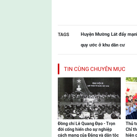
Huyện Mường Lát đẩy mạnh
TAGS
quy ước ở khu dân cư
TIN CÙNG CHUYÊN MỤC
Đồng chí Lê Quang Đạo - Trọn
Thủ t
đời cống hiến cho sự nghiệp
Chỉ t
cách mạng của Đảng và dân tộc
hiện 