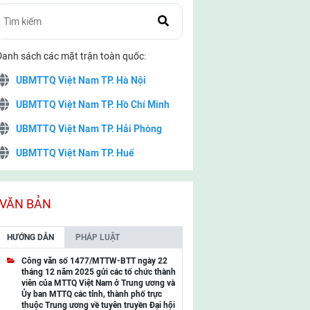
Danh sách các mặt trận toàn quốc:
UBMTTQ Việt Nam TP. Hà Nội
UBMTTQ Việt Nam TP. Hồ Chí Minh
UBMTTQ Việt Nam TP. Hải Phòng
UBMTTQ Việt Nam TP. Huế
UBMTTQ Việt Nam TP. Đà Nẵng
UBMTTQ Việt Nam TP. Cần Thơ
VĂN BẢN
UBMTTQ Việt Nam tỉnh Quảng Ninh
HƯỚNG DẪN
PHÁP LUẬT
UBMTTQ Việt Nam tỉnh Cao Bằng
Công văn số 1477/MTTW-BTT ngày 22
tháng 12 năm 2025 gửi các tổ chức thành
UBMTTQ Việt Nam tỉnh Lạng Sơn
viên của MTTQ Việt Nam ở Trung ương và
Ủy ban MTTQ các tỉnh, thành phố trực
UBMTTQ Việt Nam tỉnh Lai Châu
thuộc Trung ương về tuyên truyền Đại hội