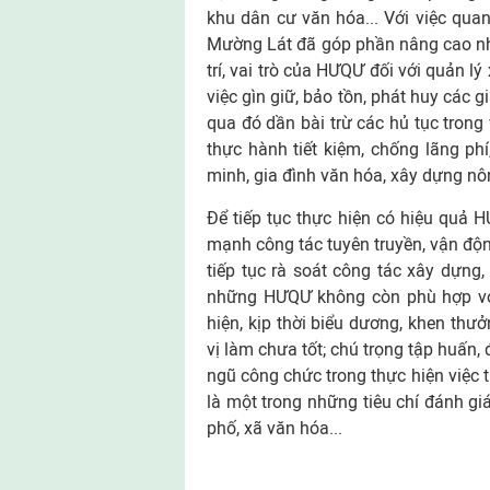
khu dân cư văn hóa... Với việc qu
Mường Lát đã góp phần nâng cao nhậ
trí, vai trò của HƯQƯ đối với quản 
việc gìn giữ, bảo tồn, phát huy các g
qua đó dần bài trừ các hủ tục trong 
thực hành tiết kiệm, chống lãng ph
minh, gia đình văn hóa, xây dựng nô
Để tiếp tục thực hiện có hiệu quả H
mạnh công tác tuyên truyền, vận độ
tiếp tục rà soát công tác xây dựng,
những HƯQƯ không còn phù hợp với 
hiện, kịp thời biểu dương, khen thư
vị làm chưa tốt; chú trọng tập huấn,
ngũ công chức trong thực hiện việc
là một trong những tiêu chí đánh giá
phố, xã văn hóa...