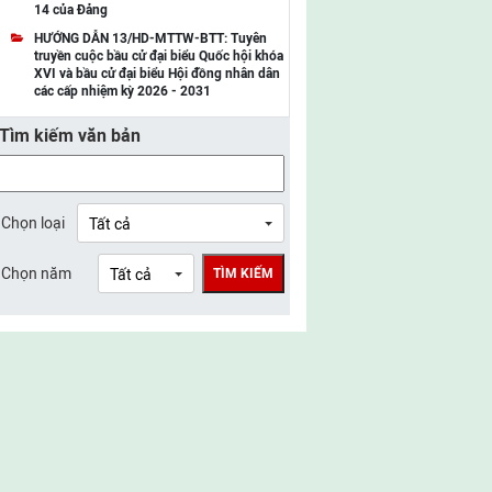
14 của Đảng
UBMTTQ Việt Nam tỉnh Điện Biên
HƯỚNG DẪN 13/HD-MTTW-BTT: Tuyên
truyền cuộc bầu cử đại biểu Quốc hội khóa
UBMTTQ Việt Nam tỉnh Sơn La
XVI và bầu cử đại biểu Hội đồng nhân dân
các cấp nhiệm kỳ 2026 - 2031
UBMTTQ Việt Nam tỉnh Thanh Hóa
Tìm kiếm văn bản
UBMTTQ Việt Nam tỉnh Nghệ An
UBMTTQ Việt Nam tỉnh Hà Tĩnh
UBMTTQ Việt Nam tỉnh Tuyên Quang
Chọn loại
UBMTTQ Việt Nam tỉnh Lào Cai
Chọn năm
TÌM KIẾM
UBMTTQ Việt Nam tỉnh Thái Nguyên
UBMTTQ Việt Nam tỉnh Phú Thọ
UBMTTQ Việt Nam tỉnh Bắc Ninh
UBMTTQ Việt Nam tỉnh Hưng Yên
UBMTTQ Việt Nam tỉnh Ninh Bình
UBMTTQ Việt Nam tỉnh Quảng Trị