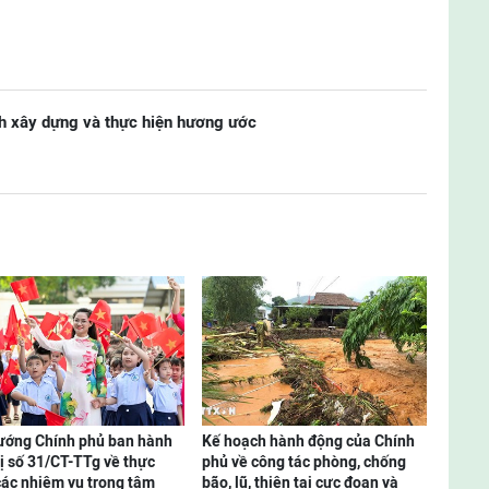
 xây dựng và thực hiện hương ước
ướng Chính phủ ban hành
Kế hoạch hành động của Chính
hị số 31/CT-TTg về thực
phủ về công tác phòng, chống
các nhiệm vụ trọng tâm
bão, lũ, thiên tai cực đoan và