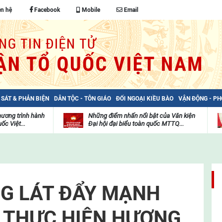
ên hệ
Facebook
Mobile
Email
 SÁT & PHẢN BIỆN
DÂN TỘC - TÔN GIÁO
ĐỐI NGOẠI KIỀU BÀO
VẬN ĐỘNG - P
hương trình hành
Những điểm nhấn nổi bật của Văn kiện
ốc Việt...
Đại hội đại biểu toàn quốc MTTQ...
Thư
H
viện
đ
video
c
m
t
G LÁT ĐẨY MẠNH
 THỰC HIỆN HƯƠNG