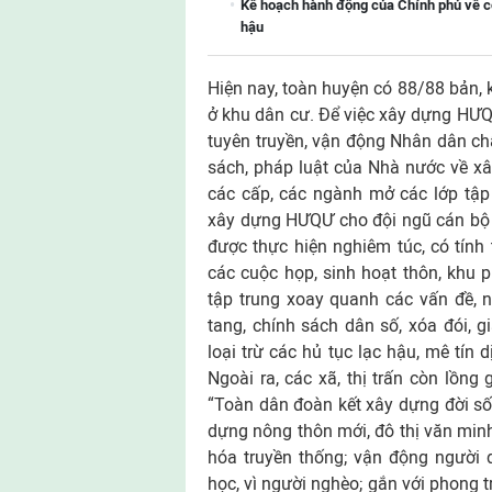
Kế hoạch hành động của Chính phủ về côn
hậu
Hiện nay, toàn huyện có 88/88 bản
ở khu dân cư. Để việc xây dựng HƯ
tuyên truyền, vận động Nhân dân ch
sách, pháp luật của Nhà nước về x
các cấp, các ngành mở các lớp tập 
xây dựng HƯQƯ cho đội ngũ cán bộ 
được thực hiện nghiêm túc, có tính
các cuộc họp, sinh hoạt thôn, khu 
tập trung xoay quanh các vấn đề, nh
tang, chính sách dân số, xóa đói, g
loại trừ các hủ tục lạc hậu, mê tín
Ngoài ra, các xã, thị trấn còn lồn
“Toàn dân đoàn kết xây dựng đời s
dựng nông thôn mới, đô thị văn minh
hóa truyền thống; vận động người 
học, vì người nghèo; gắn với phong t