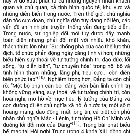
này vì do xuất phát từ cả những nguyên nhân khách
quan và chủ quan, cả tình hình quốc tế, khu vực và
những diễn biến trong nước. Trên thế giới, chủ nghĩa
dân tộc cực đoan, chủ nghĩa dân túy đang nổi lên, các
vấn đề an ninh phi truyền thống vẫn đang tiếp diễn.
Trong nước, sự nghiệp đổi mới tuy được đẩy mạnh
toàn diện nhưng phải đối mặt với nhiều khó khăn,
thách thức lớn như: “Sự chống phá của các thế lực thù
địch, tổ chức phản động ngày càng tinh vi hơn; những
biểu hiện suy thoái về tư tưởng chính trị, đạo đức, lối
sống, “tự diễn biến”, “tự chuyển hóa” trong nội bộ và
tình hình tham nhũng, lãng phí, tiêu cực... còn diễn
(10)
biến phức tạp”
. Nghiêm trọng hơn, Đảng ta còn chỉ
rõ: “Một bộ phận cán bộ, đảng viên bản lĩnh chính trị
không vững vàng, suy thoái về tư tưởng chính trị, còn
hoài nghi, mơ hồ về mục tiêu, lý tưởng của Đảng và
con đường đi lên chủ nghĩa xã hội ở nước ta; một số ít
hoang mang, dao động, mất lòng tin; cá biệt còn phủ
nhận chủ nghĩa Mác - Lênin, tư tưởng Hồ Chí Minh và
(11)
đường lối đổi mới của Đảng”
. Trong bài phát biểu
bế mạc tại Hội nghị Trung ương 4 khóa XIII, đồng chí