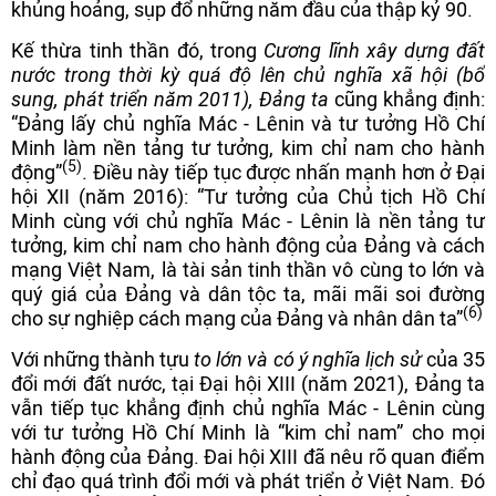
khủng hoảng, sụp đổ những năm đầu của thập kỷ 90.
Kế thừa tinh thần đó, trong
Cương lĩnh xây dựng đất
nước trong thời kỳ quá độ lên chủ nghĩa xã hội (bổ
sung, phát triển năm 2011)
,
Đảng ta
cũng khẳng định:
“Đảng lấy chủ nghĩa Mác - Lênin và tư tưởng Hồ Chí
Minh làm nền tảng tư tưởng, kim chỉ nam cho hành
(5)
động”
. Điều này tiếp tục được nhấn mạnh hơn ở Đại
hội XII (năm 2016): “Tư tưởng của Chủ tịch Hồ Chí
Minh cùng với chủ nghĩa Mác - Lênin là nền tảng tư
tưởng, kim chỉ nam cho hành động của Đảng và cách
mạng Việt Nam, là tài sản tinh thần vô cùng to lớn và
quý giá của Đảng và dân tộc ta, mãi mãi soi đường
(6)
cho sự nghiệp cách mạng của Đảng và nhân dân ta”
Với những thành tựu
to lớn và có ý nghĩa lịch sử
của 35
đổi mới đất nước, tại Đại hội XIII (năm 2021), Đảng ta
vẫn tiếp tục khẳng định chủ nghĩa Mác - Lênin cùng
với tư tưởng Hồ Chí Minh là “kim chỉ nam” cho mọi
hành động của Đảng. Đai hội XIII đã nêu rõ quan điểm
chỉ đạo quá trình đổi mới và phát triển ở Việt Nam. Đó