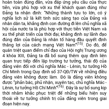
hoàn toàn đúng đắn, vừa đáp ứng yêu cầu của thực
tiễn, vừa phù hợp với xu thế khách quan đúng như
Đảng ta nhận định: “Những thành tựu to lớn, có ý
nghĩa lịch sử là kết tinh sức sáng tạo của Đảng và
nhân dân ta, khẳng định con đường đi lên chủ nghĩa xã
hội của nước ta là phù hợp với thực tiễn Việt Nam và
xu thế phát triển của thời đại; khẳng định sự lãnh đạo
đúng đắn của Đảng là nhân tố hàng đầu quyết định
(15)
thắng lợi của cách mạng Việt Nam”
. Do đó, để
quán triệt quan điểm chỉ đạo của Hội nghị Trung ương
4 khóa XIII, Đảng ta đã bổ sung thêm quy định liên
quan trực tiếp đến lập trường tư tưởng, thái độ của
đảng viên đối với chủ nghĩa Mác - Lênin, tư tưởng Hồ
Chí Minh trong Quy định số 37-QĐ/TW về những điều
đảng viên không được làm. Đó là đảng viên không
được “phản bác, phủ nhận, xuyên tạc, chủ nghĩa Mác -
(16)
Lênin, tư tưởng Hồ Chí Minh”
. Đây là sự bổ sung kịp
thời nhằm khắc phục triệt để những biểu hiện suy
thoái về tư tưởng chính trị của đảng viên trong giai
đoạn hiện nay.