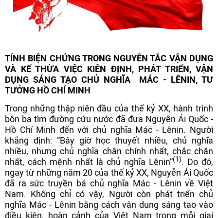
TÍNH BIỆN CHỨNG TRONG NGUYÊN TẮC VẬN DỤNG
VÀ KẾ THỪA VIỆC KIÊN ĐỊNH, PHÁT TRIỂN, VẬN
DỤNG SÁNG TẠO CHỦ NGHĨA MÁC - LÊNIN, TƯ
TƯỞNG HỒ CHÍ MINH
Trong những thập niên đầu của thế kỷ XX, hành trình
bôn ba tìm đường cứu nước đã đưa Nguyễn Ái Quốc -
Hồ Chí Minh đến với chủ nghĩa Mác - Lênin. Người
khẳng định: “Bây giờ học thuyết nhiều, chủ nghĩa
nhiều, nhưng chủ nghĩa chân chính nhất, chắc chắn
(1)
nhất, cách mệnh nhất là chủ nghĩa Lênin”
. Do đó,
ngay từ những năm 20 của thế kỷ XX, Nguyễn Ái Quốc
đã ra sức truyền bá chủ nghĩa Mác - Lênin về Việt
Nam. Không chỉ có vậy, Người còn phát triển chủ
nghĩa Mác - Lênin bằng cách vận dụng sáng tạo vào
điều kiện, hoàn cảnh của Việt Nam trong mỗi giai