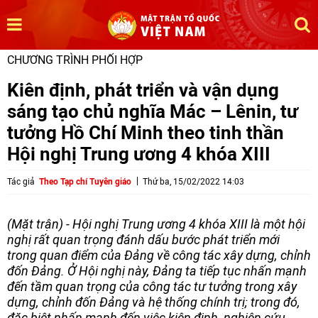
CHƯƠNG TRÌNH PHỐI HỢP
Kiên định, phát triển và vận dụng
sáng tạo chủ nghĩa Mác – Lênin, tư
tưởng Hồ Chí Minh theo tinh thần
Hội nghị Trung ương 4 khóa XIII
Tác giả
Theo Tạp chí Tuyên giáo
Thứ ba, 15/02/2022 14:03
(Mặt trận) - Hội nghị Trung ương 4 khóa XIII là một hội
nghị rất quan trọng đánh dấu bước phát triển mới
trong quan điểm của Đảng về công tác xây dựng, chỉnh
đốn Đảng. Ở Hội nghị này, Đảng ta tiếp tục nhấn mạnh
đến tầm quan trọng của công tác tư tưởng trong xây
dựng, chỉnh đốn Đảng và hệ thống chính trị; trong đó,
đặc biệt nhấn mạnh đến việc kiên định, nghiên cứu