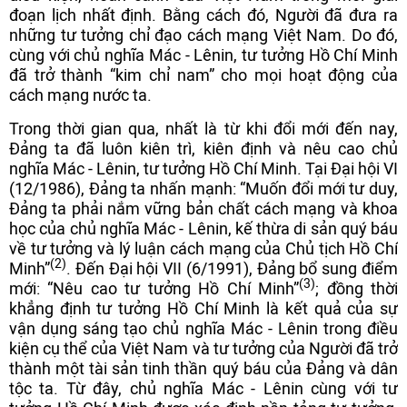
đoạn lịch nhất định. Bằng cách đó, Người đã đưa ra
những tư tưởng chỉ đạo cách mạng Việt Nam. Do đó,
cùng với chủ nghĩa Mác - Lênin, tư tưởng Hồ Chí Minh
đã trở thành “kim chỉ nam” cho mọi hoạt động của
cách mạng nước ta.
Trong thời gian qua, nhất là từ khi đổi mới đến nay,
Đảng ta đã luôn kiên trì, kiên định và nêu cao chủ
nghĩa Mác - Lênin, tư tưởng Hồ Chí Minh. Tại Đại hội VI
(12/1986), Đảng ta nhấn mạnh: “Muốn đổi mới tư duy,
Đảng ta phải nắm vững bản chất cách mạng và khoa
học của chủ nghĩa Mác - Lênin, kế thừa di sản quý báu
về tư tưởng và lý luận cách mạng của Chủ tịch Hồ Chí
(2)
Minh”
. Đến Đại hội VII (6/1991), Đảng bổ sung điểm
(3)
mới: “Nêu cao tư tưởng Hồ Chí Minh”
; đồng thời
khẳng định tư tưởng Hồ Chí Minh là kết quả của sự
vận dụng sáng tạo chủ nghĩa Mác - Lênin trong điều
kiện cụ thể của Việt Nam và tư tưởng của Người đã trở
thành một tài sản tinh thần quý báu của Đảng và dân
tộc ta. Từ đây, chủ nghĩa Mác - Lênin cùng với tư