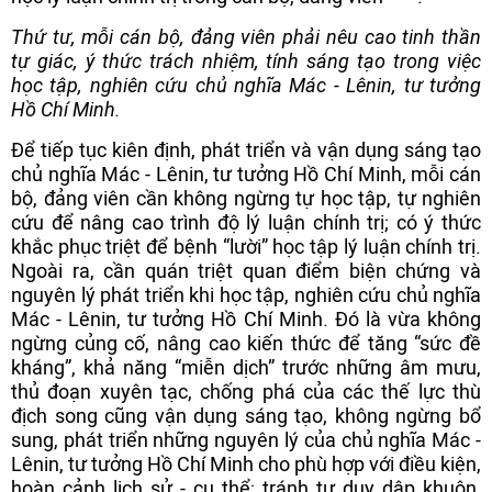
Thứ tư, mỗi cán bộ, đảng viên phải nêu cao tinh thần
tự giác, ý thức trách nhiệm, tính sáng tạo trong việc
học tập, nghiên cứu chủ nghĩa Mác - Lênin, tư tưởng
Hồ Chí Minh.
Để tiếp tục kiên định, phát triển và vận dụng sáng tạo
chủ nghĩa Mác - Lênin, tư tưởng Hồ Chí Minh, mỗi cán
bộ, đảng viên cần không ngừng tự học tập, tự nghiên
cứu để nâng cao trình độ lý luận chính trị; có ý thức
khắc phục triệt để bệnh “lười” học tập lý luận chính trị.
Ngoài ra, cần quán triệt quan điểm biện chứng và
nguyên lý phát triển khi học tập, nghiên cứu chủ nghĩa
Mác - Lênin, tư tưởng Hồ Chí Minh. Đó là vừa không
ngừng củng cố, nâng cao kiến thức để tăng “sức đề
kháng”, khả năng “miễn dịch” trước những âm mưu,
thủ đoạn xuyên tạc, chống phá của các thế lực thù
địch song cũng vận dụng sáng tạo, không ngừng bổ
sung, phát triển những nguyên lý của chủ nghĩa Mác -
Lênin, tư tưởng Hồ Chí Minh cho phù hợp với điều kiện,
hoàn cảnh lịch sử - cụ thể; tránh tư duy dập khuôn,