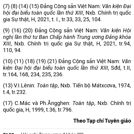
(7) (8) (14) (15) Đảng Cộng sản Việt Nam:
Văn kiện Đại
hội đại biểu toàn quốc lần thứ XIII
, Nxb. Chính trị quốc
gia Sự thật, H, 2021, t. I., tr.33, 33, 25, 104.
(9) (16) (20) Đảng Cộng sản Việt Nam:
Văn kiện Hội
nghị lần thứ tư Ban Chấp hành Trung ương Đảng khóa
XIII
, Nxb. Chính trị quốc gia Sự thật, H, 2021, tr.94,
110, 94.
(10) (11) (18) (19) (21) Đảng Cộng sản Việt Nam:
Văn
kiện Đại hội đại biểu toàn quốc lần thứ XIII
, Sđd, t.II,
tr.164, 168, 234, 235, 236.
(13) V.I.Lênin:
Toàn tập
, Nxb. Tiến bộ Mátxcơva, 1974,
t.4, tr.232.
(17) C.Mác và Ph.Ăngghen:
Toàn tập
, Nxb. Chính trị
quốc gia, H, 1999, t.36, tr.796.
Theo Tạp chí Tuyên giáo