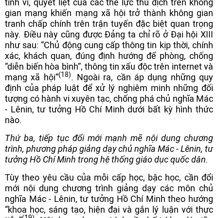
tinh vi, quyết liệt của các thế lực thù địch trên không
gian mạng khiến mạng xã hội trở thành không gian
tranh chấp chính trên trận tuyến đặc biệt quan trọng
này. Điều này cũng được Đảng ta chỉ rõ ở Đại hội XIII
như sau: “Chủ động cung cấp thông tin kịp thời, chính
xác, khách quan, đúng định hướng để phòng, chống
“diễn biến hòa bình”, thông tin xấu độc trên internet và
(18)
mạng xã hội”
. Ngoài ra, cần áp dụng những quy
định của pháp luật để xử lý nghiêm minh những đối
tượng có hành vi xuyên tạc, chống phá chủ nghĩa Mác
- Lênin, tư tưởng Hồ Chí Minh dưới bất kỳ hình thức
nào.
Thứ ba,
tiếp tục đổi mới mạnh mẽ nội dung chương
trình, phương pháp giảng dạy chủ nghĩa Mác - Lênin, tư
tưởng Hồ Chí Minh trong hệ thống giáo dục quốc dân.
Tùy theo yêu cầu của mỗi cấp học, bậc học, cần đổi
mới nội dung chương trình giảng dạy các môn chủ
nghĩa Mác - Lênin, tư tưởng Hồ Chí Minh theo hướng
“khoa học, sáng tạo, hiện đại và gắn lý luận với thực
(19)