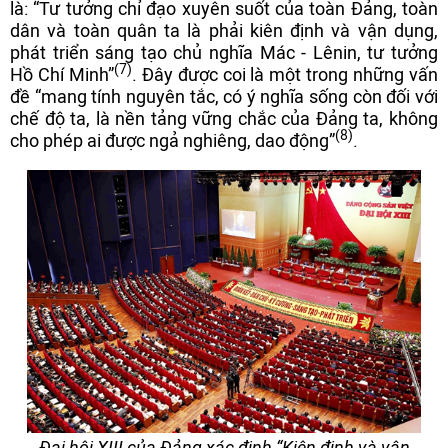
là: “Tư tưởng chỉ đạo xuyên suốt của toàn Đảng, toàn
dân và toàn quân ta là phải kiên định và vận dụng,
phát triển sáng tạo chủ nghĩa Mác - Lênin, tư tưởng
(7)
Hồ Chí Minh”
. Đây được coi là một trong những vấn
đề “mang tính nguyên tắc, có ý nghĩa sống còn đối với
chế độ ta, là nền tảng vững chắc của Đảng ta, không
(8)
cho phép ai được ngả nghiêng, dao động”
.
Đại hội XIII của Đảng xác định “Kiên định và vận