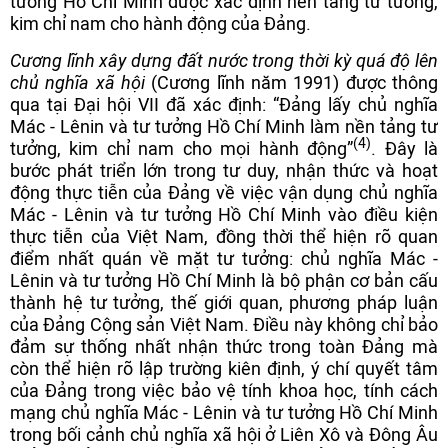
tưởng Hồ Chí Minh được xác định nền tảng tư tưởng,
kim chỉ nam cho hành động của Đảng.
Cương lĩnh xây dựng đất nước trong thời kỳ quá độ lên
chủ nghĩa xã hội
(Cương lĩnh năm 1991) được thông
qua tại Đại hội VII đã xác định: “Đảng lấy chủ nghĩa
Mác - Lênin và tư tưởng Hồ Chí Minh làm nền tảng tư
(4)
tưởng, kim chỉ nam cho mọi hành động”
. Đây là
bước phát triển lớn trong tư duy, nhận thức và hoạt
động thực tiễn của Đảng về việc vận dụng chủ nghĩa
Mác - Lênin và tư tưởng Hồ Chí Minh vào điều kiện
thực tiễn của Việt Nam, đồng thời thể hiện rõ quan
điểm nhất quán về mặt tư tưởng: chủ nghĩa Mác -
Lênin và tư tưởng Hồ Chí Minh là bộ phận cơ bản cấu
thành hệ tư tưởng, thế giới quan, phương pháp luận
của Đảng Cộng sản Việt Nam. Điều này không chỉ bảo
đảm sự thống nhất nhận thức trong toàn Đảng mà
còn thể hiện rõ lập trường kiên định, ý chí quyết tâm
của Đảng trong việc bảo vệ tính khoa học, tính cách
mạng chủ nghĩa Mác - Lênin và tư tưởng Hồ Chí Minh
trong bối cảnh chủ nghĩa xã hội ở Liên Xô và Đông Âu