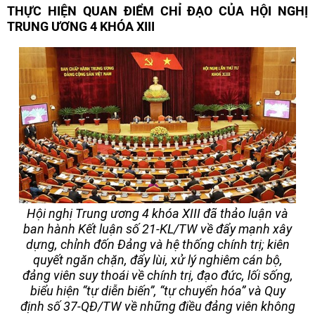
THỰC HIỆN QUAN ĐIỂM CHỈ ĐẠO CỦA HỘI NGHỊ
TRUNG ƯƠNG 4 KHÓA XIII
Hội nghị Trung ương 4 khóa XIII đã thảo luận và
ban hành Kết luận số 21-KL/TW về đẩy mạnh xây
dựng, chỉnh đốn Đảng và hệ thống chính trị; kiên
quyết ngăn chặn, đẩy lùi, xử lý nghiêm cán bộ,
đảng viên suy thoái về chính trị, đạo đức, lối sống,
biểu hiện “tự diễn biến”, “tự chuyển hóa” và Quy
định số 37-QĐ/TW về những điều đảng viên không