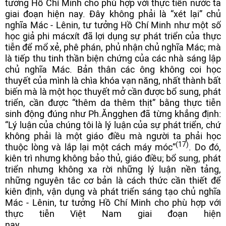
tưởng Hồ Chí Minh cho phù hợp với thực tiễn nước ta
giai đoạn hiện nay. Đây không phải là “xét lại” chủ
nghĩa Mác - Lênin, tư tưởng Hồ Chí Minh như một số
học giả phi mácxít đã lợi dụng sự phát triển của thực
tiễn để mổ xẻ, phê phán, phủ nhận chủ nghĩa Mác; mà
là tiếp thu tinh thần biện chứng của các nhà sáng lập
chủ nghĩa Mác. Bản thân các ông không coi học
thuyết của mình là chìa khóa vạn năng, nhất thành bất
biến mà là một học thuyết mở cần được bổ sung, phát
triển, cần được “thêm da thêm thịt” bằng thực tiễn
sinh động đúng như Ph.Ăngghen đã từng khẳng định:
“Lý luận của chúng tôi là lý luận của sự phát triển, chứ
không phải là một giáo điều mà người ta phải học
(17)
thuộc lòng và lắp lại một cách máy móc”
. Do đó,
kiên trì nhưng không bảo thủ, giáo điều; bổ sung, phát
triển nhưng không xa rời những lý luận nền tảng,
những nguyên tắc cơ bản là cách thức cần thiết để
kiên định, vận dụng và phát triển sáng tạo chủ nghĩa
Mác - Lênin, tư tưởng Hồ Chí Minh cho phù hợp với
thực tiễn Việt Nam giai đoạn hiện
nay.