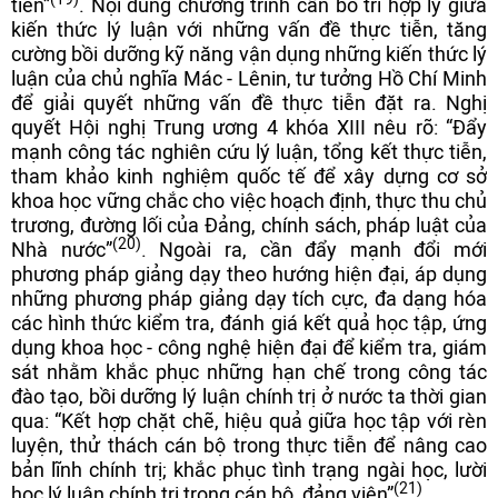
tiễn”
. Nội dung chương trình cần bố trí hợp lý giữa
kiến thức lý luận với những vấn đề thực tiễn, tăng
cường bồi dưỡng kỹ năng vận dụng những kiến thức lý
luận của chủ nghĩa Mác - Lênin, tư tưởng Hồ Chí Minh
để giải quyết những vấn đề thực tiễn đặt ra. Nghị
quyết Hội nghị Trung ương 4 khóa XIII nêu rõ: “Đẩy
mạnh công tác nghiên cứu lý luận, tổng kết thực tiễn,
tham khảo kinh nghiệm quốc tế để xây dựng cơ sở
khoa học vững chắc cho việc hoạch định, thực thu chủ
trương, đường lối của Đảng, chính sách, pháp luật của
(20)
Nhà nước”
. Ngoài ra, cần đẩy mạnh đổi mới
phương pháp giảng dạy theo hướng hiện đại, áp dụng
những phương pháp giảng dạy tích cực, đa dạng hóa
các hình thức kiểm tra, đánh giá kết quả học tập, ứng
dụng khoa học - công nghệ hiện đại để kiểm tra, giám
sát nhằm khắc phục những hạn chế trong công tác
đào tạo, bồi dưỡng lý luận chính trị ở nước ta thời gian
qua: “Kết hợp chặt chẽ, hiệu quả giữa học tập với rèn
luyện, thử thách cán bộ trong thực tiễn để nâng cao
bản lĩnh chính trị; khắc phục tình trạng ngài học, lười
(21)
học lý luận chính trị trong cán bộ, đảng viên”
.