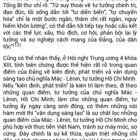
Tổng Bí thư chỉ rõ: “Từ suy thoái về tư tưởng chính trị,
đạo đức, lối sống dẫn tới “tự diễn biến”, “tự chuyển
hóa” chỉ là một bước ngắn, thậm chí rất ngắn, nguy
hiểm khôn lường”, có thể dẫn tới tiếp tay hoặc cấu kết
với các thế lực xấu, thù địch, cơ hội, phản bội lại lý
tưởng và sự nghiệp cách mạng của Đảng, của dân
(12)
tộc”
.
Cũng có thể nhận thấy, ở Hội nghị Trung ương 4 khóa
XIII, tính biện chứng được thể hiện rất rõ trong quan
điểm của Đảng về kiên định, phát triển và vận dụng
sáng tạo chủ nghĩa Mác - Lênin, tư tưởng Hồ Chí Minh.
Nếu “kiên định, phát triển” là kiên trì làm theo, đi theo
những quan điểm, tư tưởng của chủ nghĩa Mác -
Lênin, Hồ Chí Minh; làm cho những quan điểm, tư
tưởng ấy ngày càng sinh động, có thêm những nội
hàm mới thì “vận dụng sáng tạo” là sự chắt lọc những
quan điểm của Mác - Lênin, tư tưởng Hồ Chí Minh cho
phù hợp với thực tiễn Việt Nam, tránh sự máy móc, sơ
cứng. Đây chính là sự kế thừa, quán triệt những chỉ