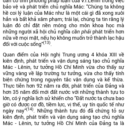
dẫn có tính phương pháp luận của V.I.Lênin trong việc
bảo vệ và phát triển chủ nghĩa Mác: “Chúng ta không
hề coi lý luận của Mác như là một cái gì đã xong xuôi
hẳn và bất khả xâm phạm; trái lại, chúng ta tin rằng lý
luận đó chỉ đặt nền móng cho môn khoa học mà
những người xã hội chủ nghĩa
cần phải
phát triển hơn
nữa về mọi mặt, nếu họ không muốn trở thành lạc hậu
(13)
đối với cuộc sống”
.
Quan điểm của Hội nghị Trung ương 4 khóa XIII về
kiên định, phát triển và vận dụng sáng tạo chủ nghĩa
Mác - Lênin, tư tưởng Hồ Chí Minh vừa cho thấy sự
vững vàng về lập trường tư tưởng, vừa cho thấy tính
biện chứng trong nguyên tắc vận dụng và kế thừa.
Thực tiễn hơn 92 năm ra đời, phát triển của Đảng và
hơn 35 năm đổi mới đất nước với những thành tựu to
lớn, có ý nghĩa lịch sử khiến cho “Đất nước ta chưa bao
giờ có được cơ đồ, tiềm lực, vị thế, uy tín quốc tế như
(14)
ngày nay”
. Những thành tựu đó đã chứng tỏ sự
kiên định, phát triển và vận dụng sáng tạo chủ nghĩa
Mác - Lênin, tư tưởng Hồ Chí Minh của Đảng ta là