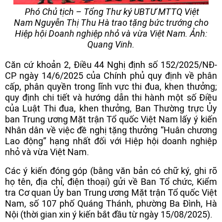
Phó Chủ tịch – Tổng Thư ký UBTƯ MTTQ Việt
Nam Nguyễn Thị Thu Hà trao tặng bức trướng cho
Hiệp hội Doanh nghiệp nhỏ và vừa Việt Nam. Ảnh:
Quang Vinh.
Căn cứ khoản 2, Điều 44 Nghị định số 152/2025/NĐ-
CP ngày 14/6/2025 của Chính phủ quy định về phân
cấp, phân quyền trong lĩnh vực thi đua, khen thưởng;
quy định chi tiết và hướng dẫn thi hành một số Điều
của Luật Thi đua, khen thưởng, Ban Thường trực Ủy
ban Trung ương Mặt trận Tổ quốc Việt Nam lấy ý kiến
Nhân dân về việc đề nghị tặng thưởng “Huân chương
Lao động” hạng nhất đối với Hiệp hội doanh nghiệp
nhỏ và vừa Việt Nam.
Các ý kiến đóng góp (bằng văn bản có chữ ký, ghi rõ
họ tên, địa chỉ, điện thoại) gửi về Ban Tổ chức, Kiểm
tra Cơ quan Ủy ban Trung ương Mặt trận Tổ quốc Việt
Nam, số 107 phố Quáng Thánh, phường Ba Đình, Hà
Nội (thời gian xin ý kiến bắt đầu từ ngày 15/08/2025).