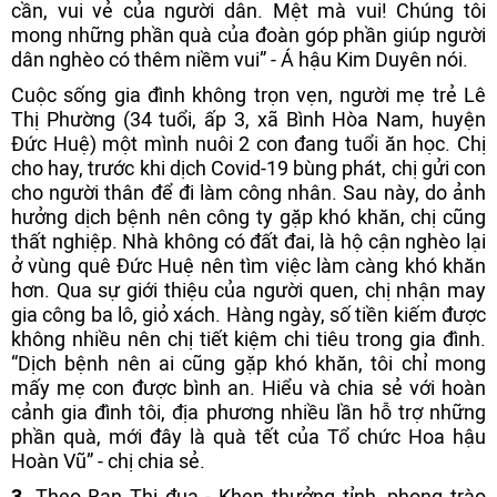
cần, vui vẻ của người dân. Mệt mà vui! Chúng tôi
mong những phần quà của đoàn góp phần giúp người
dân nghèo có thêm niềm vui” - Á hậu Kim Duyên nói.
Cuộc sống gia đình không trọn vẹn, người mẹ trẻ Lê
Thị Phường (34 tuổi, ấp 3, xã Bình Hòa Nam, huyện
Đức Huệ) một mình nuôi 2 con đang tuổi ăn học. Chị
cho hay, trước khi dịch Covid-19 bùng phát, chị gửi con
cho người thân để đi làm công nhân. Sau này, do ảnh
hưởng dịch bệnh nên công ty gặp khó khăn, chị cũng
thất nghiệp. Nhà không có đất đai, là hộ cận nghèo lại
ở vùng quê Đức Huệ nên tìm việc làm càng khó khăn
hơn. Qua sự giới thiệu của người quen, chị nhận may
gia công ba lô, giỏ xách. Hàng ngày, số tiền kiếm được
không nhiều nên chị tiết kiệm chi tiêu trong gia đình.
“Dịch bệnh nên ai cũng gặp khó khăn, tôi chỉ mong
mấy mẹ con được bình an. Hiểu và chia sẻ với hoàn
cảnh gia đình tôi, địa phương nhiều lần hỗ trợ những
phần quà, mới đây là quà tết của Tổ chức Hoa hậu
Hoàn Vũ” - chị chia sẻ.
3.
Theo Ban Thi đua - Khen thưởng tỉnh, phong trào