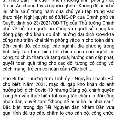
“Long An chung tay vì người nghèo - Không để ai bị bỏ
lại phía sau” trong năm qua chủ yếu tập trung vào
thực hiện Nghị quyết số 68/NQ-CP của Chính phủ và
Quyết định số 23/2021/QĐ-TTg của Thủ tướng Chính
phủ về hỗ trợ người lao động và người sử dụng lao
động gặp khó khăn do ảnh hưởng đại dịch Covid-19
cũng như triển khai tiêm phòng vắc-xin cho toàn dân.
Bên cạnh đó, các cấp, các ngành, địa phương trong
tỉnh tiếp tục thực hiện tốt chính sách cho người có
công; tổ chức thăm và tặng quà; hướng dẫn cấp phát,
quyết toán quà tặng cho các đối tượng có công với
cách mạng, trẻ em có hoàn cảnh đặc biệt,...
Phó Bí thư Thường trực Tỉnh ủy - Nguyễn Thanh Hải
cho biết: Năm 2021, mặc dù gặp khó khăn do ảnh
hưởng bởi dịch Covid-19 nhưng Đảng bộ, chính quyền
Long An vẫn thực hiện tốt công tác chăm lo đời sống
nhân dân, quyết tâm “không để ai bị bỏ lại phía sau”.
Đặc biệt, trong dịp Tết Nguyên đán Nhâm Dần vừa
qua, tỉnh đã trợ cấp, chăm lo cho cán bộ, công chức,