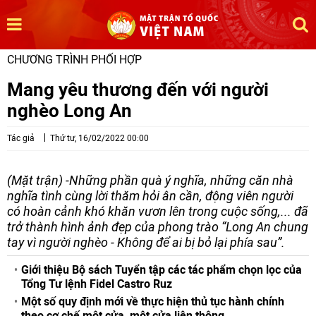
CHƯƠNG TRÌNH PHỐI HỢP
Mang yêu thương đến với người
nghèo Long An
Tác giả
Thứ tư, 16/02/2022 00:00
(Mặt trận) -Những phần quà ý nghĩa, những căn nhà
nghĩa tình cùng lời thăm hỏi ân cần, động viên người
có hoàn cảnh khó khăn vươn lên trong cuộc sống,... đã
trở thành hình ảnh đẹp của phong trào “Long An chung
tay vì người nghèo - Không để ai bị bỏ lại phía sau”.
Giới thiệu Bộ sách Tuyển tập các tác phẩm chọn lọc của
Tổng Tư lệnh Fidel Castro Ruz
Một số quy định mới về thực hiện thủ tục hành chính
theo cơ chế một cửa, một cửa liên thông