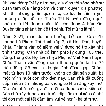
Chị xúc động: “Mấy năm nay, gia đình tôi sống nhờ sự
quan tâm của hàng xóm và chính quyền địa phương.
Khi thì những phần quà nhỏ, có lúc là tiền mạnh
thường quân hỗ trợ. Trước Tết Nguyên đán, ngoài
phần quà tết được nhận, tôi còn được Á hậu Kim
Duyên tặng phần tiền để trị bệnh. Tôi mừng lắm!”.
Năm 2021, mặc dù ảnh hưởng bởi dịch Covid-19
nhưng bà Phạm Thị Hạnh (ấp 2, xã Hòa Phú, huyện
Châu Thành) vẫn có niềm vui vì được hỗ trợ xây nhà
tình thương. Căn nhà có kinh phí xây dựng 100 triệu
đồng, trong đó, Hội Liên hiệp Phụ nữ Việt Nam huyện
Châu Thành vận động mạnh thường quân tài trợ 70
triệu đồng. Số còn lại do gia đình đóng góp. Chồng
mất từ hơn 10 năm trước, không có đất sản xuất, bà
một mình nuôi con cho đến nay. Căn nhà đã xuống
cấp nhiều năm nhưng bà không có khả năng xây mới.
“Có căn nhà mới, gia đình tôi có được chỗ ở kiên cố.
Căn nhà xây dựng xong trước dịp năm mới nên cả nhà
tôi đón một cái tết đầm ấm, vui vẻ hơn” - bà tâm sự.