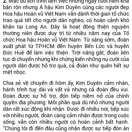
2.
Mặc dù lịch trình làm việc những ngày cuối năm khá
bận rộn nhưng Á hậu Kim Duyên cùng các người đẹp
Hoa hậu Hoàn vũ Việt Nam vẫn dành thời gian tổ chức
trao quà tết cho người dân nghèo, có hoàn cảnh khó
khăn tại Long An. Đây là hoạt động thiện nguyện
thường niên được duy trì từ nhiều năm nay của Tổ
chức Hoa hậu Hoàn vũ Việt Nam. Từ sáng sớm, đoàn
xuất phát từ TP.HCM đến huyện Bến Lức và huyện
Đức Huệ để làm việc thiện. Trời nắng gắt, đoàn liên
tục di chuyển nhưng khi chứng kiến những nụ cười của
người dân được hỗ trợ quà, cả đoàn như quên hết sự
mệt nhọc.
Chia sẻ về chuyến đi hôm ấy, Kim Duyên cảm nhận,
hành trình tuy dài và vất vả nhưng cả đoàn đều vui.
Đoàn được sự hỗ trợ, đón tiếp niềm nở của chính
quyền địa phương. Mỗi phần quà dù nhỏ nhưng người
dân rất xúc động khi nhận. Được đi nhiều nơi, tiếp xúc
với nhiều người, đoàn càng cảm nhận được trong cuộc
sống, vẫn còn nhiều người có hoàn cảnh bất hạnh.
“Chúng tôi đi đến đâu cũng nhận được sự tiếp đón ân