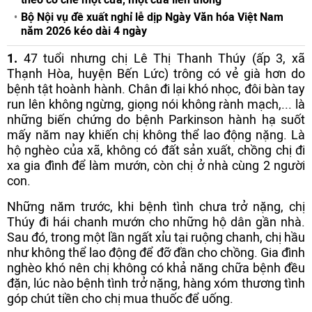
Bộ Nội vụ đề xuất nghỉ lễ dịp Ngày Văn hóa Việt Nam
năm 2026 kéo dài 4 ngày
1.
47 tuổi nhưng chị Lê Thị Thanh Thúy (ấp 3, xã
Thạnh Hòa, huyện Bến Lức) trông có vẻ già hơn do
bệnh tật hoành hành. Chân đi lại khó nhọc, đôi bàn tay
run lên không ngừng, giọng nói không rành mạch,... là
những biến chứng do bệnh Parkinson hành hạ suốt
mấy năm nay khiến chị không thể lao động nặng. Là
hộ nghèo của xã, không có đất sản xuất, chồng chị đi
xa gia đình để làm mướn, còn chị ở nhà cùng 2 người
con.
Những năm trước, khi bệnh tình chưa trở nặng, chị
Thúy đi hái chanh mướn cho những hộ dân gần nhà.
Sau đó, trong một lần ngất xỉu tại ruộng chanh, chị hầu
như không thể lao động để đỡ đần cho chồng. Gia đình
nghèo khó nên chị không có khả năng chữa bệnh đều
đặn, lúc nào bệnh tình trở nặng, hàng xóm thương tình
góp chút tiền cho chị mua thuốc để uống.