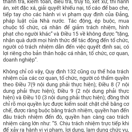
thanh tra, kiểm toán, điều tra, truy tố, xét xử, thi hành
án, xét đặc xá, giải quyết khiếu nại, tố cáo để bao che,
tiếp tay cho các hành vi vi phạm quy định của Đảng,
pháp luật của Nhà nước. Tác động, ép buộc, mua
chuộc tổ chức, cá nhân để giảm trách nhiệm, hình
phạt cho người khác” và Điều 15 về không được “tặng,
nhận quà dưới mọi hình thức để tác động đến tổ chức,
người có trách nhiệm dẫn đến việc quyết định sai, có
lợi riêng cho bản thân hoặc cá nhân, tổ chức, cơ quan,
doanh nghiệp”.
Không chỉ có vậy, Quy định 132 cũng cụ thể hóa trách
nhiệm của các cơ quan, tổ chức, người có thẩm quyền
theo Điều 7(9 nội dung phải thực hiện); Điều 8 (7 nội
dung phải thực hiện); Điều 9 (2 nội dung phải thực
hiện) và Điều 10 (3 nội dung phải thực hiện); đồng thời
chỉ rõ mọi quyền lực được kiểm soát chặt chẽ bằng cơ
chế, được ràng buộc bằng trách nhiệm, quyền hạn đến
đâu trách nhiệm đến đó, quyền hạn càng cao trách
nhiệm càng lớn như: “5. Chịu trách nhiệm trực tiếp khi
để xảy ra hành vi vi phạm, lợi dụng, lạm dụng chức vụ,