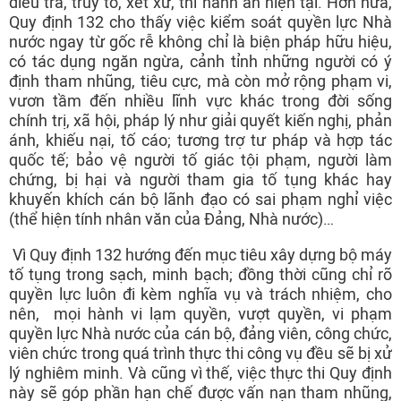
điều tra, truy tố, xét xử, thi hành án hiện tại. Hơn nữa,
Quy định 132 cho thấy việc kiểm soát quyền lực Nhà
nước ngay từ gốc rễ không chỉ là biện pháp hữu hiệu,
có tác dụng ngăn ngừa, cảnh tỉnh những người có ý
định tham nhũng, tiêu cực, mà còn mở rộng phạm vi,
vươn tầm đến nhiều lĩnh vực khác trong đời sống
chính trị, xã hội, pháp lý như giải quyết kiến nghị, phản
ánh, khiếu nại, tố cáo; tương trợ tư pháp và hợp tác
quốc tế; bảo vệ người tố giác tội phạm, người làm
chứng, bị hại và người tham gia tố tụng khác hay
khuyến khích cán bộ lãnh đạo có sai phạm nghỉ việc
(thể hiện tính nhân văn của Đảng, Nhà nước)…
Vì Quy định 132 hướng đến mục tiêu xây dựng bộ máy
tố tụng trong sạch, minh bạch; đồng thời cũng chỉ rõ
quyền lực luôn đi kèm nghĩa vụ và trách nhiệm, cho
nên, mọi hành vi lạm quyền, vượt quyền, vi phạm
quyền lực Nhà nước của cán bộ, đảng viên, công chức,
viên chức trong quá trình thực thi công vụ đều sẽ bị xử
lý nghiêm minh. Và cũng vì thế, việc thực thi Quy định
này sẽ góp phần hạn chế được vấn nạn tham nhũng,