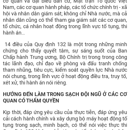
cơ quan và đại biểu dân cử, Mặt trận Tổ quốc Việt
Nam, các cơ quan hành pháp, các tổ chức chính trị - xã
hội và nhân dân giám sát; không chỉ Nhà nước, mà cả
nhân dân cũng có thể tham gia giám sát các cơ quan,
tổ chức, cá nhân hoạt động trong lĩnh vực tố tụng, thi
hành án…
14 điều của Quy định 132 là một trong những minh
chứng cho thấy quyết tâm, sự sáng suốt của Ban
Chấp hành Trung ương, Bộ Chính trị trong trong công
tác lãnh đạo, chỉ đạo về phòng và đấu tranh chống
tham nhũng, tiêu cực, kiểm soát quyền lực Nhà nước
nói chung, trong lĩnh vực ở hoạt động điều tra, truy tố,
xét xử, thi hành án nói riêng.
HƯỚNG ĐẾN LÀM TRONG SẠCH ĐỘI NGŨ Ở CÁC CƠ
QUAN CÓ THẨM QUYỀN
Kịp thời, đáp ứng yêu cầu của thực tiễn, đáp ứng yêu
cải cách hành chính và xây dựng bộ máy hoạt động tố
tụng trong sạch, minh bạch, có thể nói việc thực thi