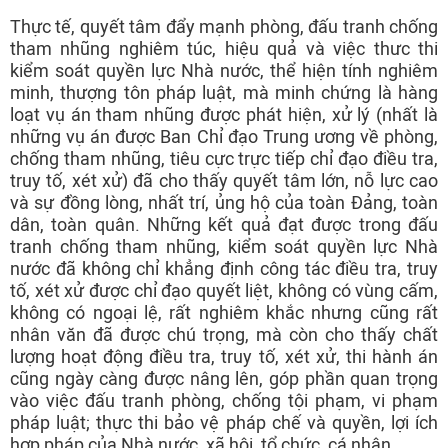
Thực tế, quyết tâm đẩy mạnh phòng, đấu tranh chống
tham nhũng nghiêm túc, hiệu quả và việc thưc thi
kiểm soát quyền lực Nhà nước, thể hiện tính nghiêm
minh, thượng tôn pháp luật, mà minh chứng là hàng
loạt vụ án tham nhũng được phát hiện, xử lý (nhất là
những vụ án được Ban Chỉ đạo Trung ương về phòng,
chống tham nhũng, tiêu cực trực tiếp chỉ đạo điều tra,
truy tố, xét xử) đã cho thấy quyết tâm lớn, nỗ lực cao
và sự đồng lòng, nhất trí, ủng hộ của toàn Đảng, toàn
dân, toàn quân. Những kết quả đạt được trong đấu
tranh chống tham nhũng, kiểm soát quyền lực Nhà
nước đã không chỉ khẳng định công tác điều tra, truy
tố, xét xử được chỉ đạo quyết liệt, không có vùng cấm,
không có ngoại lệ, rất nghiêm khắc nhưng cũng rất
nhân văn đã được chú trọng, mà còn cho thấy chất
lượng hoạt động điều tra, truy tố, xét xử, thi hành án
cũng ngày càng được nâng lên, góp phần quan trọng
vào việc đấu tranh phòng, chống tội phạm, vi phạm
pháp luật; thực thi bảo vệ pháp chế và quyền, lợi ích
hợp pháp của Nhà nước, xã hội, tổ chức, cá nhân.