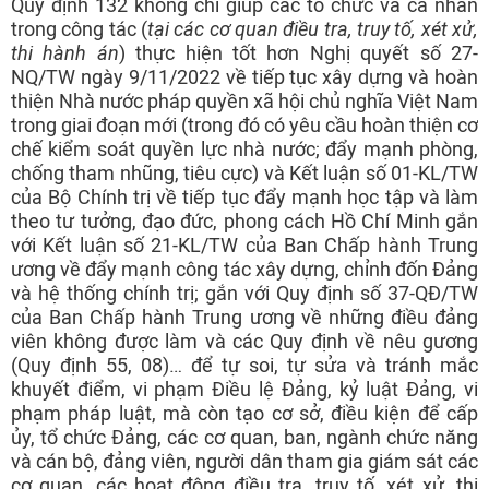
Quy định 132 không chỉ giúp các tổ chức và cá nhân
trong công tác (
tại các cơ quan điều tra, truy tố, xét xử,
thi hành án
) thực hiện tốt hơn Nghị quyết số 27-
NQ/TW ngày 9/11/2022 về tiếp tục xây dựng và hoàn
thiện Nhà nước pháp quyền xã hội chủ nghĩa Việt Nam
trong giai đoạn mới (trong đó có yêu cầu hoàn thiện cơ
chế kiểm soát quyền lực nhà nước; đẩy mạnh phòng,
chống tham nhũng, tiêu cực) và Kết luận số 01-KL/TW
của Bộ Chính trị về tiếp tục đẩy mạnh học tập và làm
theo tư tưởng, đạo đức, phong cách Hồ Chí Minh gắn
với Kết luận số 21-KL/TW của Ban Chấp hành Trung
ương về đẩy mạnh công tác xây dựng, chỉnh đốn Đảng
và hệ thống chính trị; gắn với Quy định số 37-QĐ/TW
của Ban Chấp hành Trung ương về những điều đảng
viên không được làm và các Quy định về nêu gương
(Quy định 55, 08)… để tự soi, tự sửa và tránh mắc
khuyết điểm, vi phạm Điều lệ Đảng, kỷ luật Đảng, vi
phạm pháp luật, mà còn tạo cơ sở, điều kiện để cấp
ủy, tổ chức Đảng, các cơ quan, ban, ngành chức năng
và cán bộ, đảng viên, người dân tham gia giám sát các
cơ quan, các hoạt động điều tra, truy tố, xét xử, thi