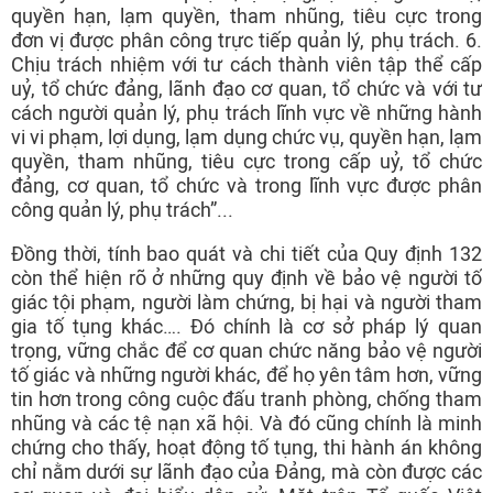
quyền hạn, lạm quyền, tham nhũng, tiêu cực trong
đơn vị được phân công trực tiếp quản lý, phụ trách. 6.
Chịu trách nhiệm với tư cách thành viên tập thể cấp
uỷ, tổ chức đảng, lãnh đạo cơ quan, tổ chức và với tư
cách người quản lý, phụ trách lĩnh vực về những hành
vi vi phạm, lợi dụng, lạm dụng chức vụ, quyền hạn, lạm
quyền, tham nhũng, tiêu cực trong cấp uỷ, tổ chức
đảng, cơ quan, tổ chức và trong lĩnh vực được phân
công quản lý, phụ trách”...
Đồng thời, tính bao quát và chi tiết của Quy định 132
còn thể hiện rõ ở những quy định về bảo vệ người tố
giác tội phạm, người làm chứng, bị hại và người tham
gia tố tụng khác…. Đó chính là cơ sở pháp lý quan
trọng, vững chắc để cơ quan chức năng bảo vệ người
tố giác và những người khác, để họ yên tâm hơn, vững
tin hơn trong công cuộc đấu tranh phòng, chống tham
nhũng và các tệ nạn xã hội. Và đó cũng chính là minh
chứng cho thấy, hoạt động tố tụng, thi hành án không
chỉ nằm dưới sự lãnh đạo của Đảng, mà còn được các