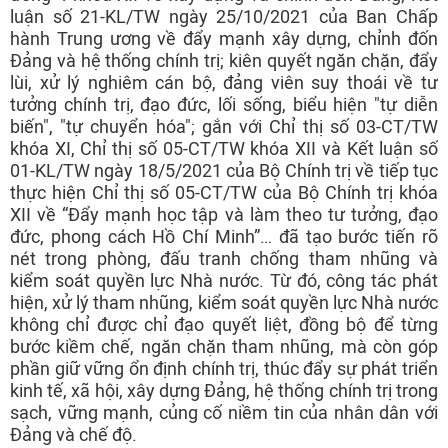
luận số 21-KL/TW ngày 25/10/2021 của Ban Chấp
hành Trung ương về đẩy mạnh xây dựng, chỉnh đốn
Đảng và hệ thống chính trị; kiên quyết ngăn chặn, đẩy
lùi, xử lý nghiêm cán bộ, đảng viên suy thoái về tư
tưởng chính trị, đạo đức, lối sống, biểu hiện "tự diễn
biến", "tự chuyển hóa"; gắn với Chỉ thị số 03-CT/TW
khóa XI, Chỉ thị số 05-CT/TW khóa XII và Kết luận số
01-KL/TW ngày 18/5/2021 của Bộ Chính trị về tiếp tục
thực hiện Chỉ thị số 05-CT/TW của Bộ Chính trị khóa
XII về “Đẩy mạnh học tập và làm theo tư tưởng, đạo
đức, phong cách Hồ Chí Minh”… đã tạo bước tiến rõ
nét trong phòng, đấu tranh chống tham nhũng và
kiểm soát quyền lực Nhà nước. Từ đó, công tác phát
hiện, xử lý tham nhũng, kiểm soát quyền lực Nhà nước
không chỉ được chỉ đạo quyết liệt, đồng bộ để từng
bước kiềm chế, ngăn chặn tham nhũng, mà còn góp
phần giữ vững ổn định chính trị, thúc đẩy sự phát triển
kinh tế, xã hội, xây dựng Đảng, hệ thống chính trị trong
sạch, vững mạnh, củng cố niềm tin của nhân dân với
Đảng và chế độ.