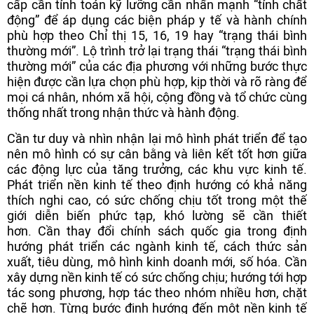
cấp cần tính toán kỹ lưỡng cần nhấn mạnh “tính chất
động” để áp dụng các biện pháp y tế và hành chính
phù hợp theo Chỉ thị 15, 16, 19 hay “trạng thái bình
thường mới”. Lộ trình trở lại trạng thái “trạng thái bình
thường mới” của các địa phương với những bước thực
hiện được cần lựa chọn phù hợp, kịp thời và rõ ràng để
mọi cá nhân, nhóm xã hội, cộng đồng và tổ chức cùng
thống nhất trong nhận thức và hành động.
Cần tư duy và nhìn nhận lại mô hình phát triển để tạo
nên mô hình có sự cân bằng và liên kết tốt hơn giữa
các động lực của tăng trưởng, các khu vực kinh tế.
Phát triển nền kinh tế theo định hướng có khả năng
thích nghi cao, có sức chống chịu tốt trong một thế
giới diễn biến phức tạp, khó lường sẽ cần thiết
hơn. Cần thay đổi chính sách quốc gia trong định
hướng phát triển các ngành kinh tế, cách thức sản
xuất, tiêu dùng, mô hình kinh doanh mới, số hóa. Cần
xây dựng nền kinh tế có sức chống chịu; hướng tới hợp
tác song phương, hợp tác theo nhóm nhiều hơn, chặt
chẽ hơn. Từng bước định hướng đến một nền kinh tế