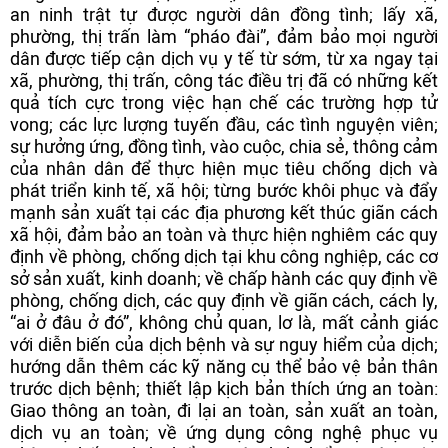
an ninh trật tự được người dân đồng tình; lấy xã,
phường, thị trấn làm “pháo đài”, đảm bảo mọi người
dân được tiếp cận dịch vụ y tế từ sớm, từ xa ngay tại
xã, phường, thị trấn, công tác điều trị đã có những kết
quả tích cực trong việc hạn chế các trường hợp tử
vong; các lực lượng tuyến đầu, các tình nguyện viên;
sự hưởng ứng, đồng tình, vào cuộc, chia sẻ, thông cảm
của nhân dân để thực hiện mục tiêu chống dịch và
phát triển kinh tế, xã hội; từng bước khôi phục và đẩy
mạnh sản xuất tại các địa phương kết thúc giãn cách
xã hội, đảm bảo an toàn và thực hiện nghiêm các quy
định về phòng, chống dịch tại khu công nghiệp, các cơ
sở sản xuất, kinh doanh; về chấp hành các quy định về
phòng, chống dịch, các quy định về giãn cách, cách ly,
“ai ở đâu ở đó”, không chủ quan, lơ là, mất cảnh giác
với diễn biến của dịch bệnh và sự nguy hiểm của dịch;
hướng dẫn thêm các kỹ năng cụ thể bảo vệ bản thân
trước dịch bệnh; thiết lập kịch bản thích ứng an toàn:
Giao thông an toàn, đi lại an toàn, sản xuất an toàn,
dịch vụ an toàn; về ứng dụng công nghệ phục vụ