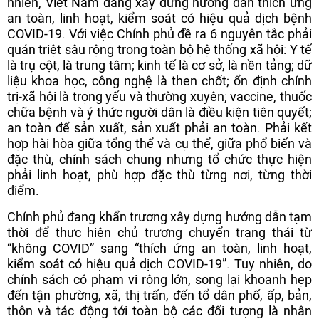
nhiên, Việt Nam đang xây dựng hướng dẫn thích ứng
an toàn, linh hoạt, kiểm soát có hiệu quả dịch bệnh
COVID-19. Với việc Chính phủ đề ra 6 nguyên tắc phải
quán triệt sâu rộng trong toàn bộ hệ thống xã hội: Y tế
là trụ cột, là trung tâm; kinh tế là cơ sở, là nền tảng; dữ
liệu khoa học, công nghệ là then chốt; ổn định chính
trị-xã hội là trọng yếu và thường xuyên; vaccine, thuốc
chữa bệnh và ý thức người dân là điều kiện tiên quyết;
an toàn để sản xuất, sản xuất phải an toàn. Phải kết
hợp hài hòa giữa tổng thể và cụ thể, giữa phổ biến và
đặc thù, chính sách chung nhưng tổ chức thực hiện
phải linh hoạt, phù hợp đặc thù từng nơi, từng thời
điểm.
Chính phủ đang khẩn trương xây dựng hướng dẫn tạm
thời để thực hiện chủ trương chuyển trạng thái từ
“không COVID” sang “thích ứng an toàn, linh hoạt,
kiểm soát có hiệu quả dịch COVID-19”. Tuy nhiên, do
chính sách có phạm vi rộng lớn, song lại khoanh hẹp
đến tận phường, xã, thị trấn, đến tổ dân phố, ấp, bản,
thôn và tác động tới toàn bộ các đối tượng là nhân