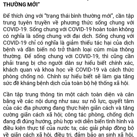
THƯỜNG MỚI”
Để thích ứng với “trạng thái bình thường mới”, cần tập
trung tuyên truyền về phương thức sống chung với
COVID-19. Sống chung với COVID-19 hoàn toàn không
có nghĩa là sống chung với đại dịch. Sống chung với
COVID-19 chỉ có nghĩa là giảm thiểu tác hại của dịch
bệnh và dần biến nó trở thành loại cúm mùa thông
thường. Để sống chung với COVID-19, thì cũng cần
phải trang bị cho người dân sự hiểu biết chính xác,
khách quan và khoa học về COVID-19 và cách thức
phòng chống nó. Chính sự hiểu biết sẽ làm gia tăng
sức đề kháng bệnh dịch của toàn bộ hệ thống xã hội.
Cần tập trung thông tin một cách toàn diện và cân
bằng về các nội dung như sau: sự nỗ lực, quyết tâm
của các địa phương đang thực hiện giãn cách và tăng
cường giãn cách xã hội; công tác phòng, chống dịch
đang đi đúng hướng, phù hợp với diễn biến tình hình và
điều kiện thực tế của nước ta; các giải pháp đồng bộ
về giãn cách xã hội, điều trị, đảm bảo an sinh xã hội,