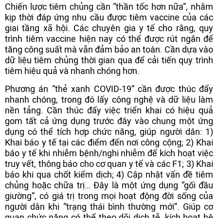
Chiến lược tiêm chủng cần “thần tốc hơn nữa”, nhằm
kịp thời đáp ứng nhu cầu được tiêm vaccine của các
giai tầng xã hội. Các chuyên gia y tế cho rằng, quy
trình tiêm vaccine hiện nay có thể được rút ngắn để
tăng công suất mà vẫn đảm bảo an toàn. Cần dựa vào
dữ liệu tiêm chủng thời gian qua để cải tiến quy trình
tiêm hiệu quả và nhanh chóng hơn.
Phương án “thẻ xanh COVID-19” cần được thúc đẩy
nhanh chóng, trong đó lấy công nghệ và dữ liệu làm
nền tảng. Cần thúc đẩy việc triển khai có hiệu quả
gom tất cả ứng dụng trước đây vào chung một ứng
dụng có thể tích hợp chức năng, giúp người dân: 1)
Khai báo y tế tại các điểm đến nơi công cộng; 2) Khai
báo y tế khi nhiễm bệnh/nghi nhiễm để kích hoạt việc
truy vết, thông báo cho cơ quan y tế và các F1; 3) Khai
báo khi qua chốt kiểm dịch; 4) Cập nhật vấn đề tiêm
chủng hoặc chữa trị… Đây là một ứng dụng “gối đầu
giường”, có giá trị trong mọi hoạt động đời sống của
người dân khi “trạng thái bình thường mới”. Giúp cơ
quan chức năng có thể theo dõi dịch tễ, kích hoạt hệ