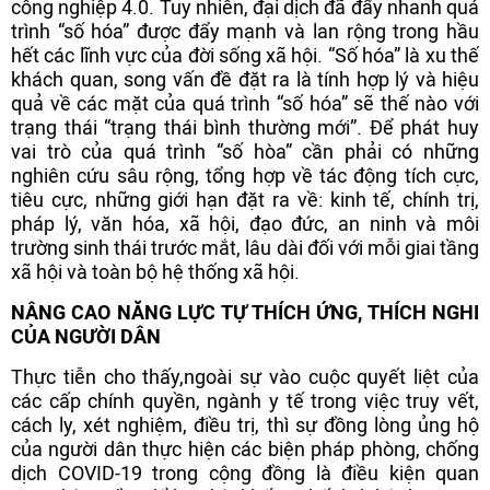
công nghiệp 4.0. Tuy nhiên, đại dịch đã đẩy nhanh quá
trình “số hóa” được đẩy mạnh và lan rộng trong hầu
hết các lĩnh vực của đời sống xã hội. “Số hóa” là xu thế
khách quan, song vấn đề đặt ra là tính hợp lý và hiệu
quả về các mặt của quá trình “số hóa” sẽ thế nào với
trạng thái “trạng thái bình thường mới”. Để phát huy
vai trò của quá trình “số hòa” cần phải có những
nghiên cứu sâu rộng, tổng hợp về tác động tích cực,
tiêu cực, những giới hạn đặt ra về: kinh tế, chính trị,
pháp lý, văn hóa, xã hội, đạo đức, an ninh và môi
trường sinh thái trước mắt, lâu dài đối với mỗi giai tầng
xã hội và toàn bộ hệ thống xã hội.
NÂNG CAO NĂNG LỰC TỰ THÍCH ỨNG, THÍCH NGHI
CỦA NGƯỜI DÂN
Thực tiễn cho thấy,
ngoài sự vào cuộc quyết liệt của
các cấp chính quyền, ngành y tế trong việc truy vết,
cách ly, xét nghiệm, điều trị, thì sự đồng lòng ủng hộ
của người dân thực hiện các biện pháp phòng, chống
dịch COVID-19 trong cộng đồng là điều kiện quan