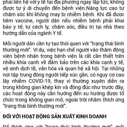
phải liên hệ với y tế tại địa phương ngay lập tức, không
được tự ý di chuyển đến bệnh viện.
Nâng lực cao tự
chăm sóc khi không may bị nhiễm bệnh. Khi đã được
tiêm vaccine, người dân nếu nhiễm bệnh phải khai
báo y tế; tự cách ly, chăm sóc, điều trị tại nhà theo
hướng dẫn của ngành Y tế.
Mỗi người dân cần tự tạo thói quen với “trạng thái bình
thường mới”. Ví dụ, việc hạn chế người vào thăm động
viên bệnh nhân trong bệnh viện là rất cần thiết trên
nhiều khía cạnh về đảm bảo trên các khía cạnh y tế,
vệ sinh dịch tễ, văn hóa và quan hệ xã hội. Tại những
nơi tập trung đông người tiếp xúc gần, có nguy cơ cao
lây nhiễm COVID-19, thay vì thường xuyên diễn ra
trong không gian khép kín và đông đúc như trước đây,
các hoạt động này cần hướng đến xu hướng được tổ
chức trong không gian mở, ngoài trời nhằm thích ứng
“trạng thái bình thường mới”.
ĐỐI VỚI HOẠT ĐỘNG SẢN XUẤT KINH DOANH
Để thích ứng với “trạng thái bình thường mới”, mỗi