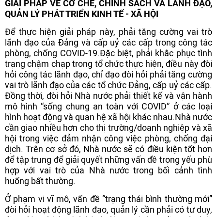
GIẢI PHÁP VỀ CƠ CHẾ, CHÍNH SÁCH VÀ LÃNH ĐẠO,
QUẢN LÝ PHÁT TRIỂN KINH TẾ - XÃ HỘI
Để thực hiện giải pháp này, phải tăng cường vai trò
lãnh đạo của Đảng và cấp uỷ các cấp trong công tác
phòng, chống COVID-19.
Đặc biệt, phải khắc phục tình
trạng chậm chạp trong tổ chức thực hiện, điều này đòi
hỏi công tác lãnh đạo, chỉ đạo đòi hỏi phải tăng cường
vai trò lãnh đạo của các tổ chức Đảng, cấp uỷ các cấp.
Đồng thời, đòi hỏi Nhà nước phải thiết kế và vận hành
mô hình “sống chung an toàn với COVID” ở các loại
hình hoạt động và quan hệ xã hội khác nhau.
Nhà nước
cần giao nhiều hơn cho thị trường/doanh nghiệp và xã
hội trong việc đảm nhận công việc phòng, chống đại
dịch. Trên cơ sở đó, Nhà nước sẽ có điều kiện tốt hơn
để tập trung để giải quyết những vấn đề trọng yếu phù
hợp với vai trò của Nhà nước trong bối cảnh tình
huống bất thường.
Ở phạm vi vĩ mô, vấn đề “trạng thái bình thường mới”
đòi hỏi hoạt động lãnh đạo, quản lý cần phải có tư duy,