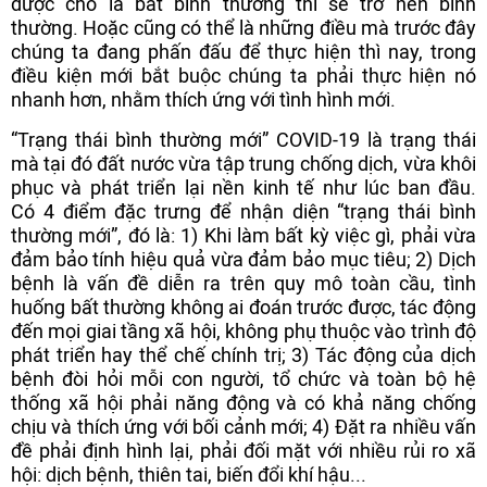
được cho là bất bình thường thì sẽ trở nên bình
thường. Hoặc cũng có thể là những điều mà trước đây
chúng ta đang phấn đấu để thực hiện thì nay, trong
điều kiện mới bắt buộc chúng ta phải thực hiện nó
nhanh hơn, nhằm thích ứng với tình hình mới.
“Trạng thái bình thường mới” COVID-19 là trạng thái
mà tại đó đất nước vừa tập trung chống dịch, vừa khôi
phục và phát triển lại nền kinh tế như lúc ban đầu.
Có 4 điểm đặc trưng để nhận diện “trạng thái bình
thường mới”, đó là: 1) Khi làm bất kỳ việc gì, phải vừa
đảm bảo tính hiệu quả vừa đảm bảo mục tiêu; 2) Dịch
bệnh là vấn đề diễn ra trên quy mô toàn cầu, tình
huống bất thường không ai đoán trước được, tác động
đến mọi giai tầng xã hội, không phụ thuộc vào trình độ
phát triển hay thể chế chính trị; 3) Tác động của dịch
bệnh đòi hỏi mỗi con người, tổ chức và toàn bộ hệ
thống xã hội phải năng động và có khả năng chống
chịu và thích ứng với bối cảnh mới; 4) Đặt ra nhiều vấn
đề phải định hình lại, phải đối mặt với nhiều rủi ro xã
hội: dịch bệnh, thiên tai, biến đổi khí hậu...