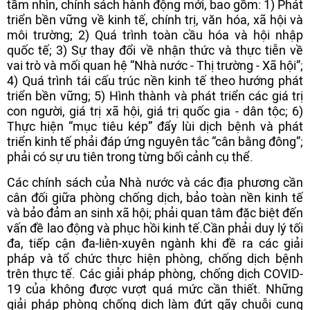
tầm nhìn, chính sách hành động mới, bao gồm: 1) Phát
triển bền vững về kinh tế, chính trị, văn hóa, xã hội và
môi trường; 2) Quá trình toàn cầu hóa và hội nhập
quốc tế; 3) Sự thay đổi về nhận thức và thực tiễn về
vai trò và mối quan hệ “Nhà nước - Thị trường - Xã hội”;
4) Quá trình tái cấu trúc nền kinh tế theo hướng phát
triển bền vững; 5) Hình thành và phát triển các giá trị
con người, giá trị xã hội, giá trị quốc gia - dân tộc; 6)
Thực hiện “mục tiêu kép” đẩy lùi dịch bệnh và phát
triển kinh tế phải đáp ứng nguyên tắc “cân bằng đông”;
phải có sự ưu tiên trong từng bối cảnh cụ thể.
Các chính sách của Nhà nước và các địa phương cần
cân đối giữa phòng chống dịch, bảo toàn nền kinh tế
và bảo đảm an sinh xã hội; phải quan tâm đặc biệt đến
vấn đề lao động và phục hồi kinh tế.
Cần phải duy lý tối
đa, tiếp cận đa-liên-xuyên ngành khi đề ra các giải
pháp và tổ chức thực hiện phòng, chống dịch bệnh
trên thực tế. Các giải pháp phòng, chống dịch COVID-
19 của không được vượt quá mức cần thiết. Những
giải pháp phòng chống dịch làm đứt gãy chuỗi cung