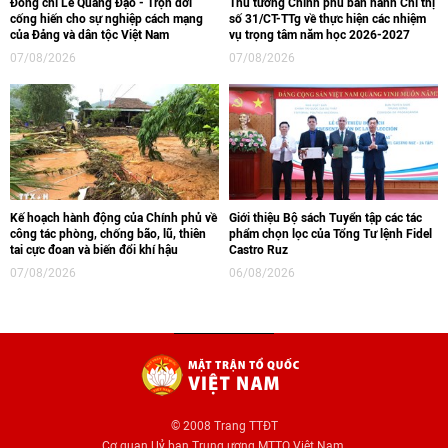
Đồng chí Lê Quang Đạo - Trọn đời
Thủ tướng Chính phủ ban hành Chỉ thị
cống hiến cho sự nghiệp cách mạng
số 31/CT-TTg về thực hiện các nhiệm
của Đảng và dân tộc Việt Nam
vụ trọng tâm năm học 2026-2027
07/08/2026
07/08/2026
Kế hoạch hành động của Chính phủ về
Giới thiệu Bộ sách Tuyển tập các tác
công tác phòng, chống bão, lũ, thiên
phẩm chọn lọc của Tổng Tư lệnh Fidel
tai cực đoan và biến đổi khí hậu
Castro Ruz
07/08/2026
06/08/2026
© 2008 Trang TTĐT
Cơ quan Uỷ ban Trung ương MTTQ Việt Nam.