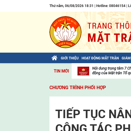
Thứ năm, 06/08/2026 18:31 | Hotline: 08046154 |
L
GIỚI THIỆU
HOẠT ĐỘNG MẶT TRẬN
GIÁM
Bài viết của Tổng Bí thư Tô Lâm: TIẾN
Nội dung trọng tâm 7 C
TIN MỚI
LÊN! TOÀN THẮNG ẮT VỀ TA!
động của Mặt trận Tổ qu
Thư
viện
CHƯƠNG TRÌNH PHỐI HỢP
video
TIẾP TỤC NÂ
CÔNG TÁC PH