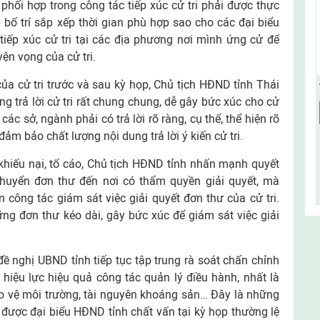
 phối hợp trong công tác tiếp xúc cử tri phải được thực
 bố trí sắp xếp thời gian phù hợp sao cho các đại biểu
tiếp xúc cử tri tại các địa phương nơi mình ứng cử để
yện vọng của cử tri.
 của cử tri trước và sau kỳ họp, Chủ tịch HĐND tỉnh Thái
g trả lời cử tri rất chung chung, dễ gây bức xúc cho cử
các sở, ngành phải có trả lời rõ ràng, cụ thể, thể hiện rõ
ảm bảo chất lượng nội dung trả lời ý kiến cử tri.
 khiếu nại, tố cáo, Chủ tịch HĐND tỉnh nhấn mạnh quyết
chuyển đơn thư đến nơi có thẩm quyền giải quyết, mà
công tác giám sát việc giải quyết đơn thư của cử tri.
ng đơn thư kéo dài, gây bức xúc để giám sát việc giải
 nghị UBND tỉnh tiếp tục tập trung rà soát chấn chỉnh
hiệu lực hiệu quả công tác quản lý điều hành, nhất là
ảo vệ môi trường, tài nguyên khoáng sản… Đây là những
 được đại biểu HĐND tỉnh chất vấn tại kỳ họp thường lệ