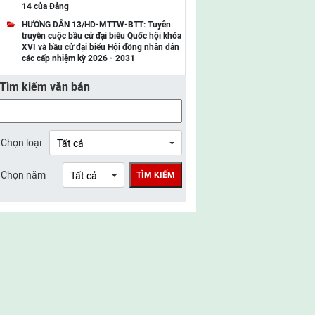
14 của Đảng
UBMTTQ Việt Nam tỉnh Điện Biên
HƯỚNG DẪN 13/HD-MTTW-BTT: Tuyên
truyền cuộc bầu cử đại biểu Quốc hội khóa
UBMTTQ Việt Nam tỉnh Sơn La
XVI và bầu cử đại biểu Hội đồng nhân dân
các cấp nhiệm kỳ 2026 - 2031
UBMTTQ Việt Nam tỉnh Thanh Hóa
Tìm kiếm văn bản
UBMTTQ Việt Nam tỉnh Nghệ An
UBMTTQ Việt Nam tỉnh Hà Tĩnh
UBMTTQ Việt Nam tỉnh Tuyên Quang
Chọn loại
UBMTTQ Việt Nam tỉnh Lào Cai
Chọn năm
TÌM KIẾM
UBMTTQ Việt Nam tỉnh Thái Nguyên
UBMTTQ Việt Nam tỉnh Phú Thọ
UBMTTQ Việt Nam tỉnh Bắc Ninh
UBMTTQ Việt Nam tỉnh Hưng Yên
UBMTTQ Việt Nam tỉnh Ninh Bình
UBMTTQ Việt Nam tỉnh Quảng Trị