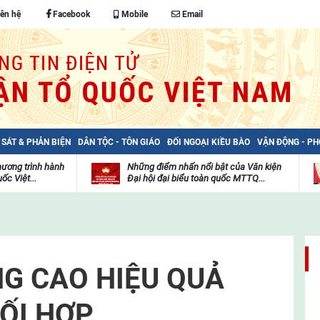
iên hệ
Facebook
Mobile
Email
 SÁT & PHẢN BIỆN
DÂN TỘC - TÔN GIÁO
ĐỐI NGOẠI KIỀU BÀO
VẬN ĐỘNG - P
hương trình hành
Những điểm nhấn nổi bật của Văn kiện
ốc Việt...
Đại hội đại biểu toàn quốc MTTQ...
Thư
H
viện
đ
video
c
m
t
NG CAO HIỆU QUẢ
ỐI HỢP