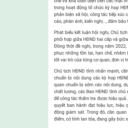
chẽ và khá toàn diện trên các mặt nh
trong hoạt động tổ chức kỳ họp HĐN
phản biện xã hội; công tác tiếp xúc c
cáo, phản ánh, kiến nghị…, đảm bảo t
Phát biểu kết luận hội nghị, Chủ tị
phối hợp giữa HĐND hai cấp và giữa
Đồng thời đề nghị, trong năm 2022, 
phục những tồn tại, hạn chế, nhằm 
tốt vai trò của từng cơ quan, đơn vị 
Chủ tịch HĐND tỉnh nhấn mạnh, cần
chuẩn bị nội dung các kỳ họp HĐND 
quan chuẩn bị sớm các nội dung, dự 
chất lượng; các Ban HĐND tỉnh chủ đ
để công tác thẩm tra được hiệu quả…
quyết ban hành đạt hiệu lực, hiệu q
động giám sát. Trong đó, cần quan
điểm, có tính lan tỏa, đang gây bức 