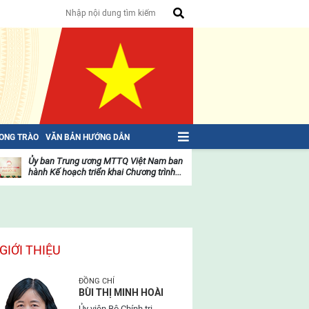
HONG TRÀO
VĂN BẢN HƯỚNG DẪN
Ủy ban Trung ương MTTQ Việt Nam ban
Toàn văn NGHỊ QU
hành Kế hoạch triển khai Chương trình...
toàn quốc Mặt trậ
oạt
Hoạt
ộng
động
ủa
của
ặt
mặt
rận
trận
GIỚI THIỆU
ĐỒNG CHÍ
BÙI THỊ MINH HOÀI
Ủy viên Bộ Chính trị,