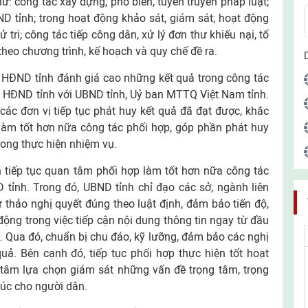
ư: công tác xây dựng, phổ biến, tuyên truyền pháp luật;
D tỉnh; trong hoạt động khảo sát, giám sát; hoạt động
ử tri; công tác tiếp công dân, xử lý đơn thư khiếu nại, tố
heo chương trình, kế hoạch và quy chế đề ra.
ch HĐND tỉnh đánh giá cao những kết quả trong công tác
 HĐND tỉnh với UBND tỉnh, Uỷ ban MTTQ Việt Nam tỉnh.
các đơn vị tiếp tục phát huy kết quả đã đạt được, khắc
làm tốt hơn nữa công tác phối hợp, góp phần phát huy
trong thực hiện nhiệm vụ.
 tiếp tục quan tâm phối hợp làm tốt hơn nữa công tác
tỉnh. Trong đó, UBND tỉnh chỉ đạo các sở, ngành liên
thảo nghị quyết đúng theo luật định, đảm bảo tiến độ,
ộng trong việc tiếp cận nội dung thông tin ngay từ đầu
 Qua đó, chuẩn bị chu đáo, kỹ lưỡng, đảm bảo các nghị
uả. Bên cạnh đó, tiếp tục phối hợp thực hiện tốt hoạt
 tâm lựa chọn giám sát những vấn đề trọng tâm, trọng
xúc cho người dân.