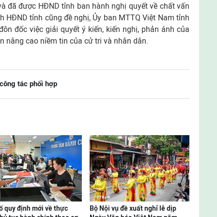
à đã được HĐND tỉnh ban hành nghị quyết về chất vấn
 tịch HĐND tỉnh cũng đề nghị, Ủy ban MTTQ Việt Nam tỉnh
đôn đốc việc giải quyết ý kiến, kiến nghị, phản ánh của
n nâng cao niềm tin của cử tri và nhân dân.
 công tác phối hợp
ố quy định mới về thực
Bộ Nội vụ đề xuất nghỉ lễ dịp