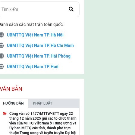
Danh sách các mặt trận toàn quốc:
UBMTTQ Việt Nam TP. Hà Nội
UBMTTQ Việt Nam TP. Hồ Chí Minh
UBMTTQ Việt Nam TP. Hải Phòng
UBMTTQ Việt Nam TP. Huế
UBMTTQ Việt Nam TP. Đà Nẵng
UBMTTQ Việt Nam TP. Cần Thơ
VĂN BẢN
UBMTTQ Việt Nam tỉnh Quảng Ninh
HƯỚNG DẪN
PHÁP LUẬT
UBMTTQ Việt Nam tỉnh Cao Bằng
Công văn số 1477/MTTW-BTT ngày 22
tháng 12 năm 2025 gửi các tổ chức thành
UBMTTQ Việt Nam tỉnh Lạng Sơn
viên của MTTQ Việt Nam ở Trung ương và
Ủy ban MTTQ các tỉnh, thành phố trực
UBMTTQ Việt Nam tỉnh Lai Châu
thuộc Trung ương về tuyên truyền Đại hội