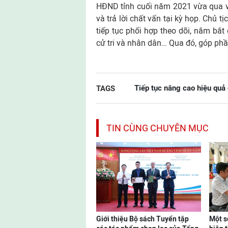
HĐND tỉnh cuối năm 2021 vừa qua v
và trả lời chất vấn tại kỳ họp. Chủ
tiếp tục phối hợp theo dõi, nắm bắt 
cử tri và nhân dân… Qua đó, góp phầ
Tiếp tục nâng cao hiệu quả
TAGS
TIN CÙNG CHUYÊN MỤC
Giới thiệu Bộ sách Tuyển tập
Một s