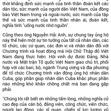
thời khẳng định sức mạnh của tinh thần đoàn kết các
dân tộc, sức mạnh của người dân Việt Nam, của đồng
bào Việt Nam trong và ngoài nước; sức mạnh của tập
thể và sức mạnh của tinh thần nhân ái, đoàn kết,
nghĩa tình "uống nước nhớ nguồn".
Cũng theo ông Nguyễn Hải Anh, sự chung tay ủng hộ
này thể hiện một sự tin tưởng của tất cả nhân dân, các
tổ chức, các cơ quan, các đơn vị và nhân dân đối với
Chương trình và hoạt động mà Hội Chữ Thập đỏ Việt
Nam đang thực hiện. Hội vinh dự được Đảng, Nhà
nước và Mặt trận Tổ quốc Việt Nam giao chủ trì, phối
hợp với các ban, bộ, ngành Trung ương và địa phương
để tổ chức Chương trình vận động ủng hộ nhân dân
Cuba, góp phần giúp nhân dân Cuba khắc phục phần
nào những khó khăn chồng chất mà bạn đang gặp
phải.
"Chúng tôi rất biết ơn những tấm lòng, những nghĩa cử
cao đẹp của cán bộ, đảng viên, công chức, viên chức,
người lao động, các sĩ quan, chiến sĩ lực lượng vũ