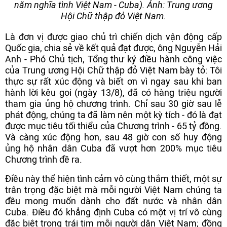
năm nghĩa tình Việt Nam - Cuba). Ảnh: Trung ương
Hội Chữ thập đỏ Việt Nam.
Là đơn vị được giao chủ trì chiến dịch vận động cấp
Quốc gia, chia sẻ về kết quả đạt được, ông Nguyễn Hải
Anh - Phó Chủ tịch, Tổng thư ký điều hành công việc
của Trung ương Hội Chữ thập đỏ Việt Nam bày tỏ: Tôi
thực sự rất xúc động và biết ơn vì ngay sau khi ban
hành lời kêu gọi (ngày 13/8), đã có hàng triệu người
tham gia ủng hộ chương trình. Chỉ sau 30 giờ sau lễ
phát động, chúng ta đã làm nên một kỳ tích - đó là đạt
được mục tiêu tối thiểu của Chương trình - 65 tỷ đồng.
Và càng xúc động hơn, sau 48 giờ con số huy động
ủng hộ nhân dân Cuba đã vượt hơn 200% mục tiêu
Chương trình đề ra.
Điều này thể hiện tình cảm vô cùng thắm thiết, một sự
trân trọng đặc biệt mà mỗi người Việt Nam chúng ta
đều mong muốn dành cho đất nước và nhân dân
Cuba. Điều đó khẳng định Cuba có một vị trí vô cùng
đặc biệt trong trái tim mỗi người dân Việt Nam; đồng