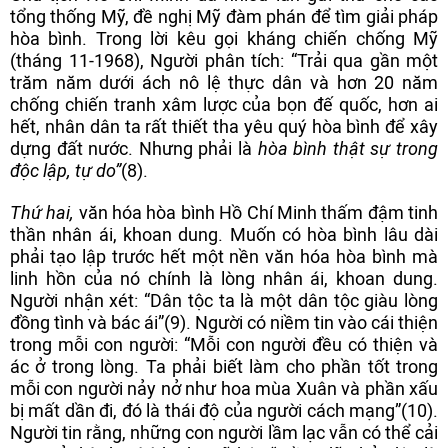
tổng thống Mỹ, đề nghị Mỹ đàm phán để tìm giải pháp
hòa bình. Trong lời kêu gọi kháng chiến chống Mỹ
(tháng 11-1968), Người phân tích: “Trải qua gần một
trăm năm dưới ách nô lệ thực dân và hơn 20 năm
chống chiến tranh xâm lược của bọn đế quốc, hơn ai
hết, nhân dân ta rất thiết tha yêu quý hòa bình để xây
dựng đất nước. Nhưng phải là
hòa bình thật sự trong
độc lập, tự do”
(8).
Thứ hai,
văn hóa hòa bình Hồ Chí Minh thấm đậm tinh
thần nhân ái, khoan dung. Muốn có hòa bình lâu dài
phải tạo lập trước hết một nền văn hóa hòa bình mà
linh hồn của nó chính là lòng nhân ái, khoan dung.
Người nhận xét: “Dân tộc ta là một dân tộc giàu lòng
đồng tình và bác ái”(9). Người có niềm tin vào cái thiện
trong mỗi con người: “Mỗi con người đều có thiện và
ác ở trong lòng. Ta phải biết làm cho phần tốt trong
mỗi con người nảy nở như hoa mùa Xuân và phần xấu
bị mất dần đi, đó là thái độ của người cách mạng”(10).
Người tin rằng, những con người lầm lạc vẫn có thể cải