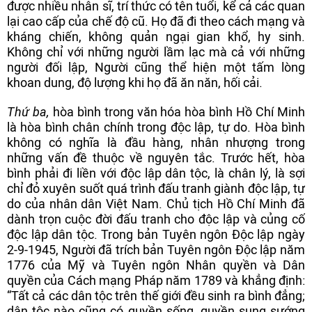
được nhiều nhân sĩ, trí thức có tên tuổi, kể cả các quan
lại cao cấp của chế độ cũ. Họ đã đi theo cách mạng và
kháng chiến, không quản ngại gian khổ, hy sinh.
Không chỉ với những người lầm lạc mà cả với những
người đối lập, Người cũng thể hiện một tấm lòng
khoan dung, độ lượng khi họ đã ăn năn, hối cải.
Thứ ba,
hòa bình trong văn hóa hòa bình Hồ Chí Minh
là hòa bình chân chính trong độc lập, tự do. Hòa bình
không có nghĩa là đầu hàng, nhân nhượng trong
những vấn đề thuộc về nguyên tắc. Trước hết, hòa
bình phải đi liền với độc lập dân tộc, là chân lý, là sợi
chỉ đỏ xuyên suốt quá trình đấu tranh giành độc lập, tự
do của nhân dân Việt Nam. Chủ tịch Hồ Chí Minh đã
dành trọn cuộc đời đấu tranh cho độc lập và củng cố
độc lập dân tộc. Trong bản Tuyên ngôn Độc lập ngày
2-9-1945, Người đã trích bản Tuyên ngôn Độc lập năm
1776 của Mỹ và Tuyên ngôn Nhân quyền và Dân
quyền của Cách mạng Pháp năm 1789 và khẳng định:
“Tất cả các dân tộc trên thế giới đều sinh ra bình đẳng;
dân tộc nào cũng có quyền sống, quyền sung sướng