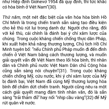
như Hiệp định Giơnevơ 1954 đã quy định, thì tức khắc
có hòa bình ở Việt Nam”(30).
Thứ năm,
một nét đặc biệt của văn hóa hòa bình Hồ
Chí Minh là trong chiến tranh sẵn sàng tạo điều kiện
cho kẻ thù rút lui trong danh dự. Người cho rằng, đối
với kẻ thù, cái chính là đánh bại ý chí xâm lược của
chúng. Trong cuộc kháng chiến chống thực dân Pháp,
khi xuất hiện khả năng thương lượng, Chủ tịch Hồ Chí
Minh tuyên bố: “nếu Chính phủ Pháp muốn đi đến đình
chiến ở Việt Nam bằng cách thương lượng, và muốn
giải quyết vấn đề Việt Nam theo lối hòa bình, thì nhân
dân và Chính phủ nước Việt Nam Dân chủ Cộng hòa
cũng sẵn sàng nói chuyện”(31). Trong cuộc kháng
chiến chống Mỹ, cứu nước, khi ý chí xâm lược của Mỹ
bị đánh bại, Việt Nam đã cùng Mỹ thương lượng hòa
bình để chấm dứt chiến tranh. Người cũng nêu ra một
cách giải quyết mang đậm tính nhân văn, đó là sẵn
sàng “trải thảm đỏ” hay nối “nhịp cầu vàng”(32) để Mỹ
rút quân về nước.