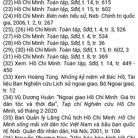
(22) Hồ Chí Minh:
Toàn tập, Sđd,
t. 14, tr. 615
(23) Hồ Chí Minh:
Toàn tập, Sđd,
t. 15, tr. 602
(24) Hồ Chí Minh:
Biên niên tiểu sử,
Nxb. Chính trị quốc
gia, 2006, t. 2, tr. 267
(25), (26) Hồ Chí Minh:
Toàn tập, Sđd,
t. 4, tr. 3, 526
(27) Hồ Chi Minh:
Toàn tập, Sđd,
t. 4, tr. 534
(28) Hồ Chí Minh:
Toàn tập, Sđd,
t. 5, tr. 36
(29), (30) Hồ Chí Minh:
Toàn tập, Sđd,
t. 15, tr. 602, 3
(31) Hồ Chí Minh:
Toàn tâp, Sđd,
t. 8, tr. 369
(32) Xem: Hồ Chí Minh:
Toàn tập, Sđd,
t. 14, tr. 449 -
450
(33) Xem Hoàng Tùng:
Những kỷ niệm về Bác Hồ,
Tài
liệu Ban Nghiên cứu Lịch sử ngoại giao, Bộ Ngoại giao,
tr. 12
(34) Vũ Dương Huân: “Ngoại giao Hồ Chí Minh: Giá trị
dân tộc và thời đại”,
Tạp chí Nghiên cứu Hồ Chí
Minh,
số tháng 2-2020
(35) Ban Quản lý Lăng Chủ tịch Hồ Chí Minh:
Hồ Chí
Minh sống mãi với dân tộc Việt Nam và bầu bạn quốc
tế,
Nxb. Quân đội nhân dân, Hà Nội, 2001, tr. 106
(36) Nguyễn Phương Nga: “Văn hóa hòa bình Hồ Chí