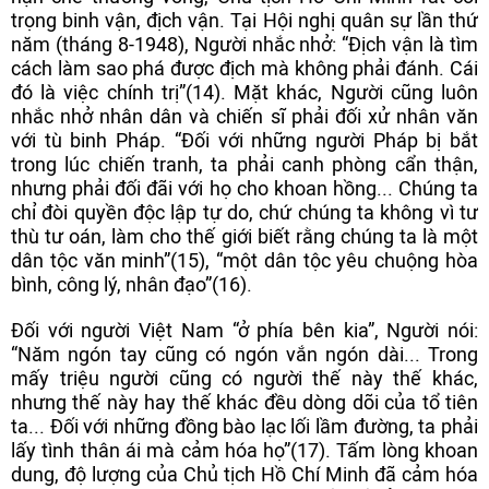
trọng binh vận, địch vận. Tại Hội nghị quân sự lần thứ
năm (tháng 8-1948), Người nhắc nhở: “Địch vận là tìm
cách làm sao phá được địch mà không phải đánh. Cái
đó là việc chính trị”(14). Mặt khác, Người cũng luôn
nhắc nhở nhân dân và chiến sĩ phải đối xử nhân văn
với tù binh Pháp. “Đối với những người Pháp bị bắt
trong lúc chiến tranh, ta phải canh phòng cẩn thận,
nhưng phải đối đãi với họ cho khoan hồng... Chúng ta
chỉ đòi quyền độc lập tự do, chứ chúng ta không vì tư
thù tư oán, làm cho thế giới biết rằng chúng ta là một
dân tộc văn minh”(15), “một dân tộc yêu chuộng hòa
bình, công lý, nhân đạo”(16).
Đối với người Việt Nam “ở phía bên kia”, Người nói:
“Năm ngón tay cũng có ngón vắn ngón dài... Trong
mấy triệu người cũng có người thế này thế khác,
nhưng thế này hay thế khác đều dòng dõi của tổ tiên
ta... Đối với những đồng bào lạc lối lầm đường, ta phải
lấy tình thân ái mà cảm hóa họ”(17). Tấm lòng khoan
dung, độ lượng của Chủ tịch Hồ Chí Minh đã cảm hóa