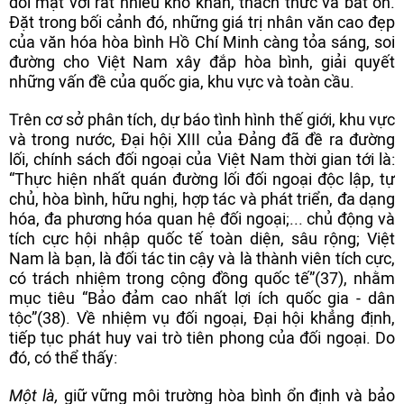
đối mặt với rất nhiều khó khăn, thách thức và bất ổn.
Đặt trong bối cảnh đó, những giá trị nhân văn cao đẹp
của văn hóa hòa bình Hồ Chí Minh càng tỏa sáng, soi
đường cho Việt Nam xây đắp hòa bình, giải quyết
những vấn đề của quốc gia, khu vực và toàn cầu.
Trên cơ sở phân tích, dự báo tình hình thế giới, khu vực
và trong nước, Đại hội XIII của Đảng đã đề ra đường
lối, chính sách đối ngoại của Việt Nam thời gian tới là:
“Thực hiện nhất quán đường lối đối ngoại độc lập, tự
chủ, hòa bình, hữu nghị, hợp tác và phát triển, đa dạng
hóa, đa phương hóa quan hệ đối ngoại;... chủ động và
tích cực hội nhập quốc tế toàn diện, sâu rộng; Việt
Nam là bạn, là đối tác tin cậy và là thành viên tích cực,
có trách nhiệm trong cộng đồng quốc tế”(37), nhằm
mục tiêu “Bảo đảm cao nhất lợi ích quốc gia - dân
tộc”(38). Về nhiệm vụ đối ngoại, Đại hội khẳng định,
tiếp tục phát huy vai trò tiên phong của đối ngoại. Do
đó, có thể thấy:
Một là,
giữ vững môi trường hòa bình ổn định và bảo