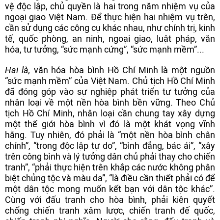
vệ độc lập, chủ quyền là hai trong năm nhiệm vụ của
ngoại giao Việt Nam. Để thực hiện hai nhiệm vụ trên,
cần sử dụng các công cụ khác nhau, như chính trị, kinh
tế, quốc phòng, an ninh, ngoại giao, luật pháp, văn
hóa, tư tưởng, “sức mạnh cứng”, “sức mạnh mềm”...
Hai là,
văn hóa hòa bình Hồ Chí Minh là một nguồn
“sức mạnh mềm” của Việt Nam. Chủ tịch Hồ Chí Minh
đã đóng góp vào sự nghiệp phát triển tư tưởng của
nhân loại về một nền hòa bình bền vững. Theo Chủ
tịch Hồ Chí Minh, nhân loại cần chung tay xây dựng
một thế giới hòa bình vì đó là một khát vọng vĩnh
hằng. Tuy nhiên, đó phải là “một nền hòa bình chân
chính”, “trong độc lập tự do”, “bình đẳng, bác ái”, “xây
trên công bình và lý tưởng dân chủ phải thay cho chiến
tranh”, “phải thực hiện trên khắp các nước không phân
biệt chủng tộc và màu da”, “là điều cần thiết phải có để
một dân tộc mong muốn kết bạn với dân tộc khác”.
Cùng với đấu tranh cho hòa bình, phải kiên quyết
chống chiến tranh xâm lược, chiến tranh đế quốc,