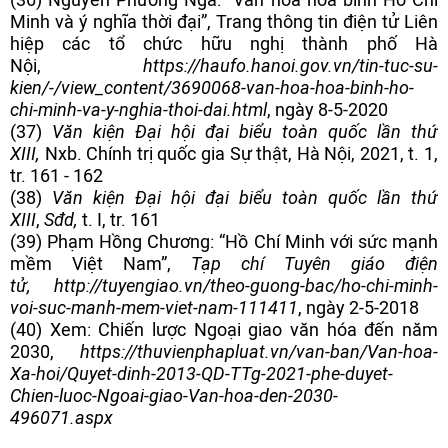
Minh và ý nghĩa thời đại”, Trang thông tin điện tử Liên
hiệp các tổ chức hữu nghị thành phố Hà
Nội,
https://haufo.hanoi.gov.vn/tin-tuc-su-
kien/-/view_content/3690068-van-hoa-hoa-binh-ho-
chi-minh-va-y-nghia-thoi-dai.html
, ngày 8-5-2020
(37)
Văn kiện Đại hội đại biểu toàn quốc lần thứ
XIII,
Nxb. Chính trị quốc gia Sự thật, Hà Nội, 2021, t. 1,
tr. 161 - 162
(38)
Văn kiện Đại hội đại biểu toàn quốc lần thứ
XIII
,
Sđd,
t. I, tr. 161
(39) Phạm Hồng Chương: “Hồ Chí Minh với sức mạnh
mềm Việt Nam”,
Tạp chí Tuyên giáo điện
tử,
http://tuyengiao.vn/theo-guong-bac/ho-chi-minh-
voi-suc-manh-mem-viet-nam-111411
, ngày 2-5-2018
(40) Xem: Chiến lược Ngoại giao văn hóa đến năm
2030,
https://thuvienphapluat.vn/van-ban/Van-hoa-
Xa-hoi/Quyet-dinh-2013-QD-TTg-2021-phe-duyet-
Chien-luoc-Ngoai-giao-Van-hoa-den-2030-
496071.aspx