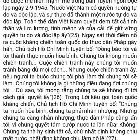
đó được thể hiện mạnh mẽ trong bản Tuyên ngôn Độc
lập ngày 2-9-1945: “Nước Việt Nam có quyền hưởng tự
do và độc lập, và sự thực đã thành một nước tự do và
độc lập. Toàn thể dân Việt Nam quyết đem tất cả tinh
thần và lực lượng, tính mệnh và của cải để giữ vững
quyền tự do và độc lập ấy”(25). Ngay sát thời điểm nổ
ra cuộc kháng chiến toàn quốc do thực dân Pháp gây
hấn, Chủ tịch Hồ Chí Minh tuyên bố: “Đồng bào tôi và
tôi thành thực muốn hòa bình. Chúng tôi không muốn
chiến tranh... Cuộc chiến tranh này chúng tôi muốn
tránh bằng đủ mọi cách... Nhưng cuộc chiến tranh ấy,
nếu người ta buộc chúng tôi phải làm thì chúng tôi sẽ
làm. Chúng tôi không lạ gì những điều đang đợi chúng
tôi... Dù sao, tôi mong rằng chúng ta sẽ không đi tới
cách giải quyết ấy”(26). Trong Lời kêu gọi toàn quốc
kháng chiến, Chủ tịch Hồ Chí Minh tuyên bố: “Chúng
ta muốn hòa bình, chúng ta phải nhân nhượng. Nhưng
chúng ta càng nhân nhượng, thực dân Pháp càng lấn
tới, vì chúng quyết tâm cướp nước ta lần nữa! Không!
Chúng ta thà hy sinh tất cả, chứ nhất định không chịu
mất nước, nhất định không chịu làm nô lệ”(27).