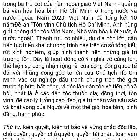
trong ba trụ cột của nền ngoại giao Việt Nam - quảng
bá văn hóa hòa bình Hồ Chí Minh ở trong nước và
nước ngoài. Năm 2020, Việt Nam đã tổng kết 10
năm
Đề án “Tôn vinh Chủ tịch Hồ Chí Minh, Anh hùng
giải phóng dân tộc Việt Nam, Nhà văn hóa kiệt xuất, ở
nước ngoài”. Thành tựu có nhiều, dư địa còn lớn, cần
tiếp tục triển khai chương trình này trên cơ sở tổng kết,
rút kinh nghiệm, giúp hình thành nên những giá trị
trường tồn. Đây là hoạt động có ý nghĩa vô cùng lớn,
thể hiện sự công nhận rộng rãi của cộng đồng quốc tế
đối với những đóng góp to lớn của Chủ tịch Hồ Chí
Minh vào sự nghiệp đấu tranh chung trên thế giới
trước áp bức, bất công, vì độc lập dân tộc và tiến bộ xã
hội, nhất là ở các dân tộc thuộc địa; đồng thời, tôn
vinh, đề cao lý tưởng cao đẹp, giá trị nhân văn sâu sắc
và khát vọng của Người về một thế giới hòa bình, bình
đẳng, hạnh phúc.
Thứ tư,
kiên quyết, kiên trì bảo vệ vững chắc độc lập,
chủ quyền, quyền chủ quyền, quyền tài phán, toàn vẹn