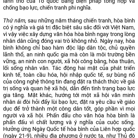
lãnh thổ của Tổ quốc bằng biện pháp tổng hợp và
chống bạo lực, chiến tranh phi nghĩa.
Thứ năm,
sau những năm tháng chiến tranh, hòa bình
có ý nghĩa và giá trị đặc biệt sâu sắc đối với Việt Nam,
vì vậy việc xây dựng văn hóa hòa bình ngay trong lòng
nhân dân cũng đóng vai trò không nhỏ. Ngày nay, hòa
bình không chỉ bao hàm độc lập dân tộc, chủ quyền
lãnh thổ, an ninh quốc gia mà còn là môi trường bền
vững, an ninh con người, xã hội công bằng, hòa thuận,
lối sống nhân văn. Tác động hai mặt của phát triển
kinh tế, toàn cầu hóa, hội nhập quốc tế, sự bùng nổ
của công nghệ thông tin đang đặt ra thách thức về giá
trị sống và quan hệ xã hội, dẫn đến tình trạng bạo lực
gia tăng. Mặt khác, hướng tới một xã hội văn minh
nhân ái đòi hỏi đẩy lùi bạo lực, đặt ra yêu cầu về giáo
dục để trở thành một công dân tốt, góp phần vì mọi
người và xã hội. Phấn đấu cho văn hóa hòa bình là
phấn đấu vì chất lượng và ý nghĩa của cuộc sống.
Hưởng ứng Ngày Quốc tế hòa bình của Liên hợp quốc
(ngày 21-9), nhiều địa phương ở nước ta, như Thủ đô