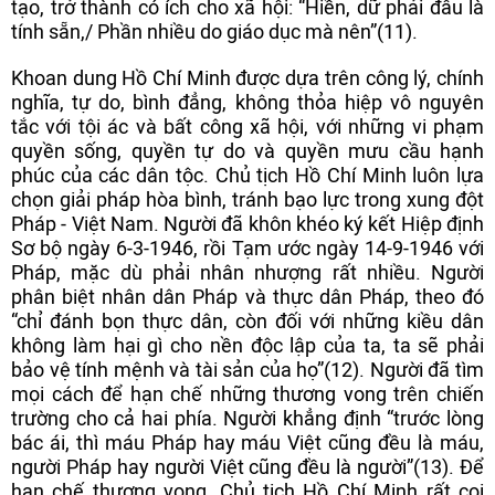
tạo, trở thành có ích cho xã hội: “Hiền, dữ phải đâu là
tính sẵn,/ Phần nhiều do giáo dục mà nên”(11).
Khoan dung Hồ Chí Minh được dựa trên công lý, chính
nghĩa, tự do, bình đẳng, không thỏa hiệp vô nguyên
tắc với tội ác và bất công xã hội, với những vi phạm
quyền sống, quyền tự do và quyền mưu cầu hạnh
phúc của các dân tộc. Chủ tịch Hồ Chí Minh luôn lựa
chọn giải pháp hòa bình, tránh bạo lực trong xung đột
Pháp - Việt Nam. Người đã khôn khéo ký kết Hiệp định
Sơ bộ ngày 6-3-1946, rồi Tạm ước ngày 14-9-1946 với
Pháp, mặc dù phải nhân nhượng rất nhiều. Người
phân biệt nhân dân Pháp và thực dân Pháp, theo đó
“chỉ đánh bọn thực dân, còn đối với những kiều dân
không làm hại gì cho nền độc lập của ta, ta sẽ phải
bảo vệ tính mệnh và tài sản của họ”(12). Người đã tìm
mọi cách để hạn chế những thương vong trên chiến
trường cho cả hai phía. Người khẳng định “trước lòng
bác ái, thì máu Pháp hay máu Việt cũng đều là máu,
người Pháp hay người Việt cũng đều là người”(13). Để
hạn chế thương vong, Chủ tịch Hồ Chí Minh rất coi