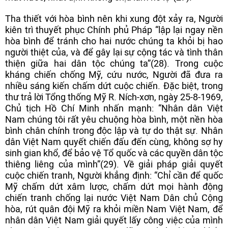
Tha thiết với hòa bình nên khi xung đột xảy ra, Người
kiên trì thuyết phục Chính phủ Pháp “lập lại ngay nền
hòa bình để tránh cho hai nước chúng ta khỏi bị hao
người thiệt của, và để gây lại sự cộng tác và tình thân
thiện giữa hai dân tộc chúng ta”(28). Trong cuộc
kháng chiến chống Mỹ, cứu nước, Người đã đưa ra
nhiều sáng kiến chấm dứt cuộc chiến. Đặc biệt, trong
thư trả lời Tổng thống Mỹ R. Ních-xơn, ngày 25-8-1969,
Chủ tịch Hồ Chí Minh nhấn mạnh: “Nhân dân Việt
Nam chúng tôi rất yêu chuộng hòa bình, một nền hòa
bình chân chính trong độc lập và tự do thật sự. Nhân
dân Việt Nam quyết chiến đấu đến cùng, không sợ hy
sinh gian khổ, để bảo vệ Tổ quốc và các quyền dân tộc
thiêng liêng của mình”(29). Về giải pháp giải quyết
cuộc chiến tranh, Người khẳng định: “Chỉ cần để quốc
Mỹ chấm dứt xâm lược, chấm dứt mọi hành động
chiến tranh chống lại nước Việt Nam Dân chủ Cộng
hòa, rút quân đội Mỹ ra khỏi miền Nam Việt Nam, để
nhân dân Việt Nam giải quyết lấy công việc của mình