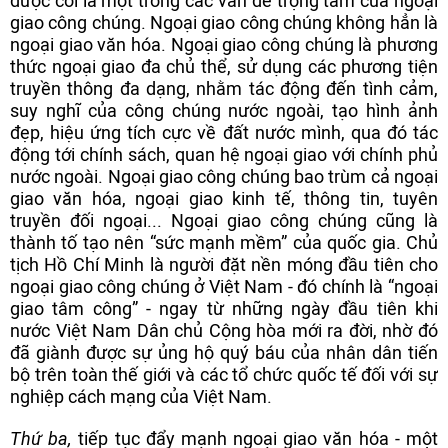
được coi là một trong các vấn đề trọng tâm của ngoại
giao công chúng. Ngoại giao công chúng không hẳn là
ngoại giao văn hóa. Ngoại giao công chúng là phương
thức ngoại giao đa chủ thể, sử dụng các phương tiện
truyền thông đa dạng, nhằm tác động đến tình cảm,
suy nghĩ của công chúng nước ngoài, tạo hình ảnh
đẹp, hiệu ứng tích cực về đất nước mình, qua đó tác
động tới chính sách, quan hệ ngoại giao với chính phủ
nước ngoài. Ngoại giao công chúng bao trùm cả ngoại
giao văn hóa, ngoại giao kinh tế, thông tin, tuyên
truyền đối ngoại... Ngoại giao công chúng cũng là
thành tố tạo nên “sức mạnh mềm” của quốc gia. Chủ
tịch Hồ Chí Minh là người đặt nền móng đầu tiên cho
ngoại giao công chúng ở Việt Nam - đó chính là “ngoại
giao tâm công” - ngay từ những ngày đầu tiên khi
nước Việt Nam Dân chủ Cộng hòa mới ra đời, nhờ đó
đã giành được sự ủng hộ quý báu của nhân dân tiến
bộ trên toàn thế giới và các tổ chức quốc tế đối với sự
nghiệp cách mạng của Việt Nam.
Thứ ba,
tiếp tục đẩy mạnh ngoại giao văn hóa - một