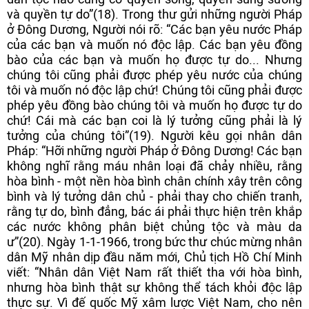
và quyền tự do”(18). Trong thư gửi những người Pháp
ở Đông Dương, Người nói rõ: “Các bạn yêu nước Pháp
của các bạn và muốn nó độc lập. Các bạn yêu đồng
bào của các bạn và muốn họ được tự do... Nhưng
chúng tôi cũng phải được phép yêu nước của chúng
tôi và muốn nó độc lập chứ! Chúng tôi cũng phải được
phép yêu đồng bào chúng tôi và muốn họ được tự do
chứ! Cái mà các bạn coi là lý tưởng cũng phải là lý
tưởng của chúng tôi”(19). Người kêu gọi nhân dân
Pháp: “Hỡi những người Pháp ở Đông Dương! Các bạn
không nghĩ rằng máu nhân loại đã chảy nhiều, rằng
hòa bình - một nền hòa bình chân chính xây trên công
bình và lý tưởng dân chủ - phải thay cho chiến tranh,
rằng tự do, bình đẳng, bác ái phải thực hiện trên khắp
các nước không phân biệt chủng tộc và màu da
ư”(20). Ngày 1-1-1966, trong bức thư chúc mừng nhân
dân Mỹ nhân dịp đầu năm mới, Chủ tịch Hồ Chí Minh
viết: “Nhân dân Việt Nam rất thiết tha với hòa bình,
nhưng hòa bình thật sự không thể tách khỏi độc lập
thực sự. Vì đế quốc Mỹ xâm lược Việt Nam, cho nên