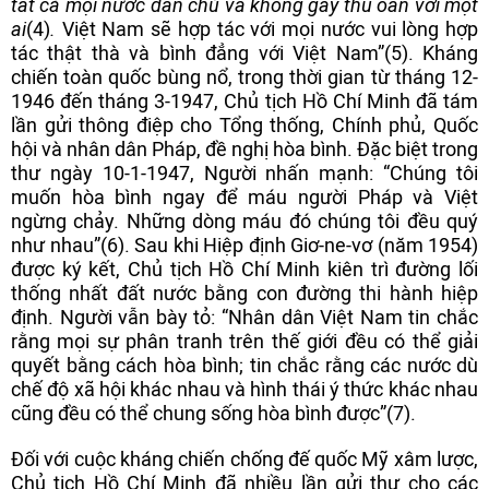
tất cả mọi nước dân chủ và không gây thù oán với một
ai
(4)
.
Việt Nam sẽ hợp tác với mọi nước vui lòng hợp
tác thật thà và bình đẳng với Việt Nam”(5). Kháng
chiến toàn quốc bùng nổ, trong thời gian từ tháng 12-
1946 đến tháng 3-1947, Chủ tịch Hồ Chí Minh đã tám
lần gửi thông điệp cho Tổng thống, Chính phủ, Quốc
hội và nhân dân Pháp, đề nghị hòa bình. Đặc biệt trong
thư ngày 10-1-1947, Người nhấn mạnh: “Chúng tôi
muốn hòa bình ngay để máu người Pháp và Việt
ngừng chảy. Những dòng máu đó chúng tôi đều quý
như nhau”(6). Sau khi Hiệp định Giơ-ne-vơ (năm 1954)
được ký kết, Chủ tịch Hồ Chí Minh kiên trì đường lối
thống nhất đất nước bằng con đường thi hành hiệp
định. Người vẫn bày tỏ: “Nhân dân Việt Nam tin chắc
rằng mọi sự phân tranh trên thế giới đều có thể giải
quyết bằng cách hòa bình; tin chắc rằng các nước dù
chế độ xã hội khác nhau và hình thái ý thức khác nhau
cũng đều có thể chung sống hòa bình được”(7).
Đối với cuộc kháng chiến chống đế quốc Mỹ xâm lược,
Chủ tịch Hồ Chí Minh đã nhiều lần gửi thư cho các