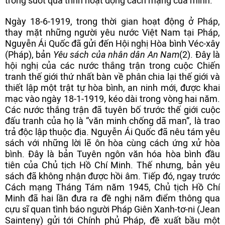
trong suốt quá trình hoạt động cách mạng của mình.
Ngày 18-6-1919, trong thời gian hoạt động ở Pháp,
thay mặt những người yêu nước Việt Nam tại Pháp,
Nguyễn Ái Quốc đã gửi đến Hội nghị Hòa bình Véc-xây
(Pháp), bản
Yêu sách của nhân dân An Nam
(2). Đây là
hội nghị của các nước thắng trận trong cuộc Chiến
tranh thế giới thứ nhất bàn về phân chia lại thế giới và
thiết lập một trật tự hòa bình, an ninh mới, được khai
mạc vào ngày 18-1-1919, kéo dài trong vòng hai năm.
Các nước thắng trận đã tuyên bố trước thế giới cuộc
đấu tranh của họ là “văn minh chống dã man”, là trao
trả độc lập thuộc địa. Nguyễn Ái Quốc đã nêu tám yêu
sách với những lời lẽ ôn hòa cùng cách ứng xử hòa
bình. Đây là bản Tuyên ngôn văn hóa hòa bình đầu
tiên của Chủ tịch Hồ Chí Minh. Thế nhưng, bản yêu
sách đã không nhận được hồi âm. Tiếp đó, ngay trước
Cách mạng Tháng Tám năm 1945, Chủ tịch Hồ Chí
Minh đã hai lần đưa ra đề nghị năm điểm thông qua
cựu sĩ quan tình báo người Pháp Giên Xanh-tơ-ni (Jean
Sainteny) gửi tới Chính phủ Pháp, đề xuất bầu một