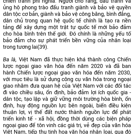
chiến tranh phi nghĩa. Người cho rằng, đấu tranh và
ủng hộ phong trào đấu tranh giành và bảo vệ quyền
dân tộc cơ bản, giành và bảo vệ công bằng, bình đẳng,
dân chủ trong quan hệ quốc tế chính là tạo ra nền
tảng để xây dựng một trật tự quốc tế mới bảo đảm
cho hòa bình trên thế giới. Đó chính là những yếu tố
bảo đảm cho sự phát triển bền vững của nhân loại
trong tương lai(39).
Ba là,
Việt Nam đã thực hiện khá thành công Chiến
lược ngoại giao văn hóa đến năm 2020 và đã ban
hành Chiến lược ngoại giao văn hóa đến năm 2030,
với mục tiêu là sử dụng công cụ văn hóa trong ngoại
giao nhằm đưa quan hệ của Việt Nam với các đối tác
đi vào chiều sâu, ổn định, bảo đảm lợi ích quốc gia -
dân tộc, tạo lập và giữ vững môi trường hòa bình, ổn
định, huy động nguồn lực bên ngoài, biến điều kiện
thuận lợi, vị thế đất nước thành nguồn lực để phát
triển kinh tế - xã hội, đồng thời dùng các biện pháp
ngoại giao để tôn vinh các giá trị, vẻ đẹp của văn hóa
Việt Nam, tiếp thu tinh hoa văn hóa nhân loại, qua đó