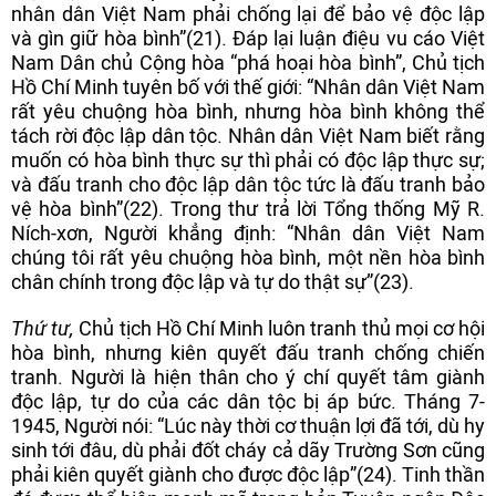
nhân dân Việt Nam phải chống lại để bảo vệ độc lập
và gìn giữ hòa bình”(21). Đáp lại luận điệu vu cáo Việt
Nam Dân chủ Cộng hòa “phá hoại hòa bình”, Chủ tịch
Hồ Chí Minh tuyên bố với thế giới: “Nhân dân Việt Nam
rất yêu chuộng hòa bình, nhưng hòa bình không thể
tách rời độc lập dân tộc. Nhân dân Việt Nam biết rằng
muốn có hòa bình thực sự thì phải có độc lập thực sự;
và đấu tranh cho độc lập dân tộc tức là đấu tranh bảo
vệ hòa bình”(22). Trong thư trả lời Tổng thống Mỹ R.
Ních-xơn, Người khẳng định: “Nhân dân Việt Nam
chúng tôi rất yêu chuộng hòa bình, một nền hòa bình
chân chính trong độc lập và tự do thật sự”(23).
Thứ tư,
Chủ tịch Hồ Chí Minh luôn tranh thủ mọi cơ hội
hòa bình, nhưng kiên quyết đấu tranh chống chiến
tranh. Người là hiện thân cho ý chí quyết tâm giành
độc lập, tự do của các dân tộc bị áp bức. Tháng 7-
1945, Người nói: “Lúc này thời cơ thuận lợi đã tới, dù hy
sinh tới đâu, dù phải đốt cháy cả dãy Trường Sơn cũng
phải kiên quyết giành cho được độc lập”(24). Tinh thần