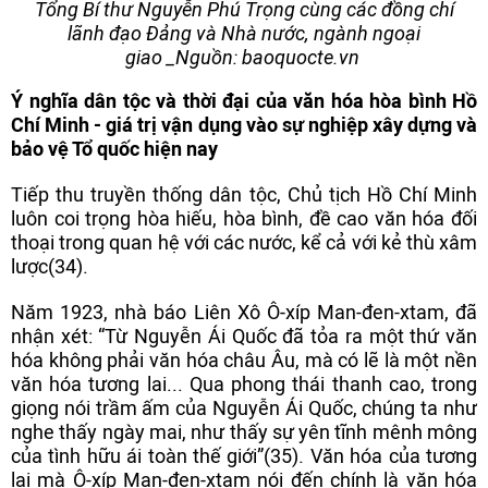
Tổng Bí thư Nguyễn Phú Trọng cùng các đồng chí
lãnh đạo Đảng và Nhà nước, ngành ngoại
giao _Nguồn: baoquocte.vn
Ý nghĩa dân tộc và thời đại của văn hóa hòa bình Hồ
Chí Minh - giá trị vận dụng vào sự nghiệp xây dựng và
bảo vệ Tổ quốc hiện nay
Tiếp thu truyền thống dân tộc, Chủ tịch Hồ Chí Minh
luôn coi trọng hòa hiếu, hòa bình, đề cao văn hóa đối
thoại trong quan hệ với các nước, kể cả với kẻ thù xâm
lược(34).
Năm 1923, nhà báo Liên Xô Ô-xíp Man-đen-xtam, đã
nhận xét: “Từ Nguyễn Ái Quốc đã tỏa ra một thứ văn
hóa không phải văn hóa châu Âu, mà có lẽ là một nền
văn hóa tương lai... Qua phong thái thanh cao, trong
giọng nói trầm ấm của Nguyễn Ái Quốc, chúng ta như
nghe thấy ngày mai, như thấy sự yên tĩnh mênh mông
của tình hữu ái toàn thế giới”(35). Văn hóa của tương
lai mà Ô-xíp Man-đen-xtam nói đến chính là văn hóa