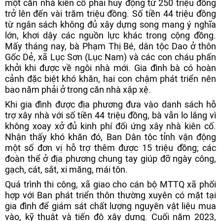
một căn nhà kiên cố phải huy động từ 250 triệu đồng
trở lên đến vài trăm triệu đồng. Số tiền 44 triệu đồng
từ ngân sách không đủ xây dựng song mang ý nghĩa
lớn, khơi dậy các nguồn lực khác trong cộng đồng.
Mấy tháng nay, bà Phạm Thị Bé, dân tộc Dao ở thôn
Gốc Dẻ, xã Lục Sơn (Lục Nam) và các con cháu phấn
khởi khi được về ngôi nhà mới. Gia đình bà có hoàn
cảnh đặc biệt khó khăn, hai con chậm phát triển nên
bao năm phải ở trong căn nhà xập xệ.
Khi gia đình được địa phương đưa vào danh sách hỗ
trợ xây nhà với số tiền 44 triệu đồng, bà vẫn lo lắng vì
không xoay xở đủ kinh phí đối ứng xây nhà kiên cố.
Nhận thấy khó khăn đó, Ban Dân tộc tỉnh vận động
một số đơn vị hỗ trợ thêm được 15 triệu đồng; các
đoàn thể ở địa phương chung tay giúp đỡ ngày công,
gạch, cát, sắt, xi măng, mái tôn.
Quá trình thi công, xã giao cho cán bộ MTTQ xã phối
hợp với Ban phát triển thôn thường xuyên có mặt tại
gia đình để giám sát chất lượng nguyên vật liệu mua
vào, kỹ thuật và tiến độ xây dựng. Cuối năm 2023,