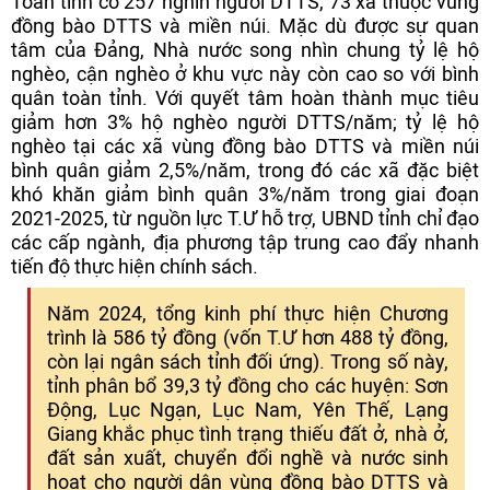
Toàn tỉnh có 257 nghìn người DTTS, 73 xã thuộc vùng
đồng bào DTTS và miền núi. Mặc dù được sự quan
tâm của Đảng, Nhà nước song nhìn chung tỷ lệ hộ
nghèo, cận nghèo ở khu vực này còn cao so với bình
quân toàn tỉnh. Với quyết tâm hoàn thành mục tiêu
giảm hơn 3% hộ nghèo người DTTS/năm; tỷ lệ hộ
nghèo tại các xã vùng đồng bào DTTS và miền núi
bình quân giảm 2,5%/năm, trong đó các xã đặc biệt
khó khăn giảm bình quân 3%/năm trong giai đoạn
2021-2025, từ nguồn lực T.Ư hỗ trợ, UBND tỉnh chỉ đạo
các cấp ngành, địa phương tập trung cao đẩy nhanh
tiến độ thực hiện chính sách.
Năm 2024, tổng kinh phí thực hiện Chương
trình là 586 tỷ đồng (vốn T.Ư hơn 488 tỷ đồng,
còn lại ngân sách tỉnh đối ứng). Trong số này,
tỉnh phân bổ 39,3 tỷ đồng cho các huyện: Sơn
Động, Lục Ngạn, Lục Nam, Yên Thế, Lạng
Giang khắc phục tình trạng thiếu đất ở, nhà ở,
đất sản xuất, chuyển đổi nghề và nước sinh
hoạt cho người dân vùng đồng bào DTTS và