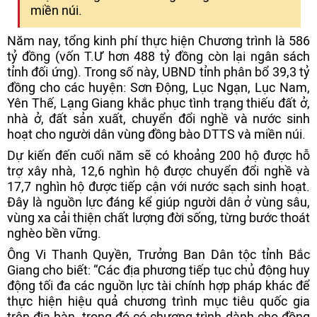
miền núi.
Năm nay, tổng kinh phí thực hiện Chương trình là 586
tỷ đồng (vốn T.Ư hơn 488 tỷ đồng còn lại ngân sách
tỉnh đối ứng). Trong số này, UBND tỉnh phân bổ 39,3 tỷ
đồng cho các huyện: Sơn Động, Lục Ngạn, Lục Nam,
Yên Thế, Lạng Giang khắc phục tình trạng thiếu đất ở,
nhà ở, đất sản xuất, chuyển đổi nghề và nước sinh
hoạt cho người dân vùng đồng bào DTTS và miền núi.
Dự kiến đến cuối năm sẽ có khoảng 200 hộ được hỗ
trợ xây nhà, 12,6 nghìn hộ được chuyển đổi nghề và
17,7 nghìn hộ được tiếp cận với nước sạch sinh hoạt.
Đây là nguồn lực đáng kể giúp người dân ở vùng sâu,
vùng xa cải thiện chất lượng đời sống, từng bước thoát
nghèo bền vững.
Ông Vi Thanh Quyền, Trưởng Ban Dân tộc tỉnh Bắc
Giang cho biết: “Các địa phương tiếp tục chủ động huy
động tối đa các nguồn lực tài chính hợp pháp khác để
thực hiện hiệu quả chương trình mục tiêu quốc gia
trên địa bàn, trong đó có chương trình dành cho đồng