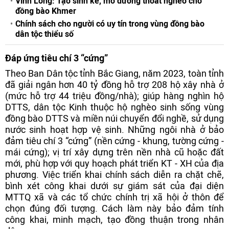
Vĩnh Long: Tạo sinh kế, mở đường thoát nghèo cho
đồng bào Khmer
Chính sách cho người có uy tín trong vùng đồng bào
dân tộc thiểu số
Đáp ứng tiêu chí 3 “cứng”
Theo Ban Dân tộc tỉnh Bắc Giang, năm 2023, toàn tỉnh
đã giải ngân hơn 40 tỷ đồng hỗ trợ 208 hộ xây nhà ở
(mức hỗ trợ 44 triệu đồng/nhà); giúp hàng nghìn hộ
DTTS, dân tộc Kinh thuộc hộ nghèo sinh sống vùng
đồng bào DTTS và miền núi chuyển đổi nghề, sử dụng
nước sinh hoạt hợp vệ sinh. Những ngôi nhà ở bảo
đảm tiêu chí 3 “cứng” (nền cứng - khung, tường cứng -
mái cứng); vị trí xây dựng trên nền nhà cũ hoặc đất
mới, phù hợp với quy hoạch phát triển KT - XH của địa
phương. Việc triển khai chính sách diễn ra chặt chẽ,
bình xét công khai dưới sự giám sát của đại diện
MTTQ xã và các tổ chức chính trị xã hội ở thôn để
chọn đúng đối tượng. Cách làm này bảo đảm tính
công khai, minh mạch, tạo đồng thuận trong nhân