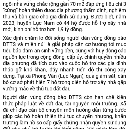
ngôi nhà vững chắc rộng gần 70 m2 đáp ứng tiêu chí 3
“cứng” hoàn thiện được địa phương thẩm định, nghiệm
thu và bàn giao cho gia đình sử dụng. Được biết, năm
2023, huyện Lục Nam có 44 hộ được hỗ trợ xây nhà
mới, kinh phí hỗ trợ hơn 1,9 tỷ đồng.
Xác định chăm lo đời sống người dân vùng đồng bào
DTTS và miền núi là giải pháp căn cơ hướng tới mục
tiêu bảo đảm an sinh vững bền, cùng với huy động các
nguồn lực trong cộng đồng, cấp ủy, chính quyền nhiều
địa phương đã tích cực vào cuộc hỗ trợ các gia đình
tháo gỡ khó khăn, đẩy nhanh tiến độ thi công xây
dựng. Tại xã Phong Vân (Lục Ngạn), qua giám sát, cán
bộ cơ sở phát hiện 7 hộ trong diện hỗ trợ xây nhà gặp
vướng mắc về thủ tục đất đai.
Người dân vùng đồng bào DTTS còn hạn chế kiến
thức pháp luật về đất đai, tài nguyên môi trường. Xã
đã chỉ đạo cán bộ chuyên môn hướng dẫn từng bước
giúp các hộ hoàn thiện thủ tục chuyển nhượng, khẩn
trương làm hồ sơ cấp giấy chứng nhận quyền sử dụng
đất cho chủ hộ trước khi khởi công. Với cách làm đó,