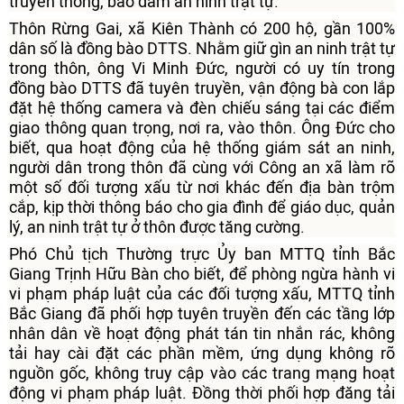
truyền thống, bảo đảm an ninh trật tự.
Thôn Rừng Gai, xã Kiên Thành có 200 hộ, gần 100%
dân số là đồng bào DTTS. Nhằm giữ gìn an ninh trật tự
trong thôn, ông Vi Minh Đức, người có uy tín trong
đồng bào DTTS đã tuyên truyền, vận động bà con lắp
đặt hệ thống camera và đèn chiếu sáng tại các điểm
giao thông quan trọng, nơi ra, vào thôn. Ông Đức cho
biết, qua hoạt động của hệ thống giám sát an ninh,
người dân trong thôn đã cùng với Công an xã làm rõ
một số đối tượng xấu từ nơi khác đến địa bàn trộm
cắp, kịp thời thông báo cho gia đình để giáo dục, quản
lý, an ninh trật tự ở thôn được tăng cường.
Phó Chủ tịch Thường trực Ủy ban MTTQ tỉnh Bắc
Giang Trịnh Hữu Bàn cho biết, để phòng ngừa hành vi
vi phạm pháp luật của các đối tượng xấu, MTTQ tỉnh
Bắc Giang đã phối hợp tuyên truyền đến các tầng lớp
nhân dân về hoạt động phát tán tin nhắn rác, không
tải hay cài đặt các phần mềm, ứng dụng không rõ
nguồn gốc, không truy cập vào các trang mạng hoạt
động vi phạm pháp luật. Đồng thời phối hợp đăng tải