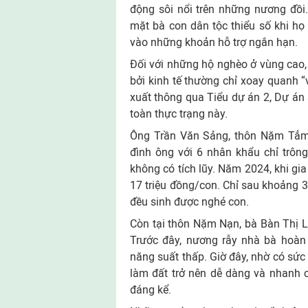
động sôi nổi trên những nương đồi
mặt bà con dân tộc thiểu số khi h
vào những khoản hỗ trợ ngắn hạn.
Đối với những hộ nghèo ở vùng cao, v
bởi kinh tế thường chỉ xoay quanh “
xuất thông qua Tiểu dự án 2, Dự án 
toàn thực trạng này.
Ông Trần Văn Sảng, thôn Nặm Tẳm,
đình ông với 6 nhân khẩu chỉ trông
không có tích lũy. Năm 2024, khi gi
17 triệu đồng/con. Chỉ sau khoảng 3
đều sinh được nghé con.
Còn tại thôn Nặm Nạn, bà Bàn Thị L
Trước đây, nương rẫy nhà bà hoàn
năng suất thấp. Giờ đây, nhờ có sức 
làm đất trở nên dễ dàng và nhanh 
đáng kể.