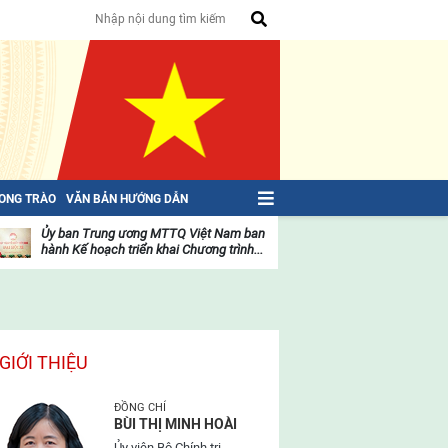
HONG TRÀO
VĂN BẢN HƯỚNG DẪN
Ủy ban Trung ương MTTQ Việt Nam ban
Toàn văn NGHỊ QU
hành Kế hoạch triển khai Chương trình...
toàn quốc Mặt trậ
oạt
Hoạt
ộng
động
ủa
của
ặt
mặt
rận
trận
GIỚI THIỆU
ĐỒNG CHÍ
BÙI THỊ MINH HOÀI
Ủy viên Bộ Chính trị,