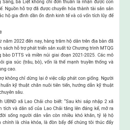
 Sảng, bà Liệt không chỉ đơn thuần là nhận được con
kế. Nguồn hỗ trợ đã được chuyển hóa thành tài sản sản
ác hộ gia đình dần ổn định kinh tế và có vốn tích lũy để
c
từ năm 2022 đến nay, hàng trăm hộ dân trên địa bàn đã
h sách hỗ trợ phát triển sản xuất từ Chương trình MTQG
ồng bào DTTS và miền núi giai đoạn 2021-2025. Các mô
i gia súc (trâu, bò), vốn là thế mạnh truyền thống và
ùng cao.
trợ không chỉ dừng lại ở việc cấp phát con giống. Người
huấn kỹ thuật chăn nuôi tiên tiến, hướng dẫn kỹ thuật
 chuyên sâu.
h UBND xã Lao Chải cho biết: “Sau khi sáp nhập 2 xã
 tích và dân số của Lao Chải tăng lên đáng kể, mở ra
, đời sống người dân vẫn còn nhiều khó khăn, tỷ lệ hộ
chính là chìa khóa, là đòn bẩy để chúng tôi thúc đẩy