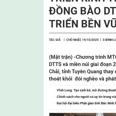
ĐỒNG BÀO DT
TRIỂN BỀN V
TÁC GIẢ
CHỦ NHẬT, 19/10/2025
0 BÌNH 
(Mặt trận) -
Chương trình MTQ
DTTS và miền núi giai đoạn 
Chải, tỉnh Tuyên Quang thay 
thoát khỏi đói nghèo và phát
Vĩnh Long: Tạo sinh kế, mở đường thoá
Chính sách cho người có uy tín trong vù
Đại hội đại biểu Phật giáo tỉnh Bắc Ninh 