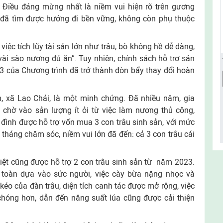
. Điều đáng mừng nhất là niềm vui hiện rõ trên gương
ọ đã tìm được hướng đi bền vững, không còn phụ thuộc
iệc tích lũy tài sản lớn như trâu, bò không hề dễ dàng,
vài sào nương đủ ăn”. Tuy nhiên, chính sách hỗ trợ sản
3 của Chương trình đã trở thành đòn bẩy thay đổi hoàn
 xã Lao Chải, là một minh chứng. Đã nhiều năm, gia
 chờ vào sản lượng ít ỏi từ việc làm nương thủ công,
a đình được hỗ trợ vốn mua 3 con trâu sinh sản, với mức
 tháng chăm sóc, niềm vui lớn đã đến: cả 3 con trâu cái
iệt cũng được hỗ trợ 2 con trâu sinh sản từ năm 2023.
 toàn dựa vào sức người, việc cày bừa nặng nhọc và
kéo của đàn trâu, diện tích canh tác được mở rộng, việc
chóng hơn, dẫn đến năng suất lúa cũng được cải thiện