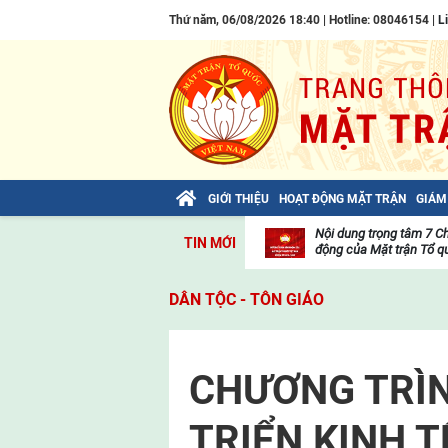
Thứ năm, 06/08/2026 18:40 | Hotline: 08046154 |
L
GIỚI THIỆU
HOẠT ĐỘNG MẶT TRẬN
GIÁM
Bài viết của Tổng Bí thư Tô Lâm: TIẾN
Nội dung trọng tâm 7 C
TIN MỚI
LÊN! TOÀN THẮNG ẮT VỀ TA!
động của Mặt trận Tổ qu
Thư
viện
DÂN TỘC - TÔN GIÁO
video
CHƯƠNG TRÌ
TRIỂN KINH T