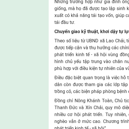
Những trường hợp như gia đình ông
giống, mà họ đã được tạo lập sinh 
xuất có khả năng tái tạo vốn, giúp c
tái đầu tư.
Chuyển giao kỹ thuật, khơi dậy tự lự
Theo số liệu từ UBND xã Lao Chải, 
được tiếp cận và thụ hưởng các chín
phát triển kinh tế - xã hội vùng đ
hình chủ yếu tập trung vào chăn nuô
phù hợp với điều kiện tự nhiên của v
Điều đặc biệt quan trọng là việc hỗ 
dân còn được tham gia các lớp tập 
trồng cỏ, các biện pháp phòng bệnh
Đồng chí Nông Khánh Toàn, Chủ tịc
Thanh Đức và Xín Chải, quy mô diện
nhiều cơ hội phát triển. Tuy nhiên
nghèo vẫn ở mức cao. Chương trình 
phát triển kinh tế - xã hội”.