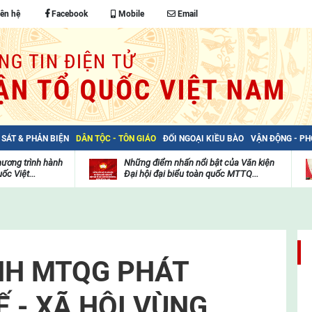
iên hệ
Facebook
Mobile
Email
 SÁT & PHẢN BIỆN
DÂN TỘC - TÔN GIÁO
ĐỐI NGOẠI KIỀU BÀO
VẬN ĐỘNG - P
hương trình hành
Những điểm nhấn nổi bật của Văn kiện
ốc Việt...
Đại hội đại biểu toàn quốc MTTQ...
Thư
H
viện
đ
video
c
m
t
NH MTQG PHÁT
Ế - XÃ HỘI VÙNG