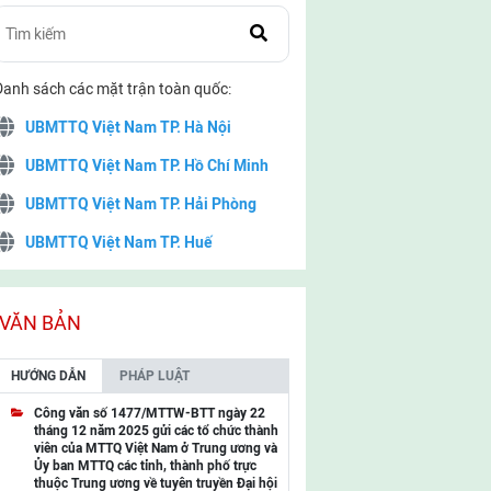
Danh sách các mặt trận toàn quốc:
UBMTTQ Việt Nam TP. Hà Nội
UBMTTQ Việt Nam TP. Hồ Chí Minh
UBMTTQ Việt Nam TP. Hải Phòng
UBMTTQ Việt Nam TP. Huế
UBMTTQ Việt Nam TP. Đà Nẵng
UBMTTQ Việt Nam TP. Cần Thơ
VĂN BẢN
UBMTTQ Việt Nam tỉnh Quảng Ninh
HƯỚNG DẪN
PHÁP LUẬT
UBMTTQ Việt Nam tỉnh Cao Bằng
Công văn số 1477/MTTW-BTT ngày 22
tháng 12 năm 2025 gửi các tổ chức thành
UBMTTQ Việt Nam tỉnh Lạng Sơn
viên của MTTQ Việt Nam ở Trung ương và
Ủy ban MTTQ các tỉnh, thành phố trực
UBMTTQ Việt Nam tỉnh Lai Châu
thuộc Trung ương về tuyên truyền Đại hội