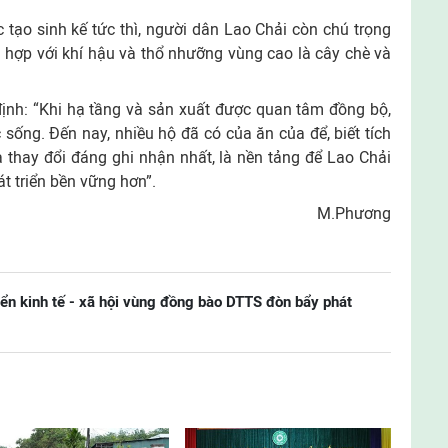
tạo sinh kế tức thì, người dân Lao Chải còn chú trọng
hù hợp với khí hậu và thổ nhưỡng vùng cao là cây chè và
nh: “Khi hạ tầng và sản xuất được quan tâm đồng bộ,
 sống. Đến nay, nhiều hộ đã có của ăn của để, biết tích
là thay đổi đáng ghi nhận nhất, là nền tảng để Lao Chải
át triển bền vững hơn”.
M.Phương
ển kinh tế - xã hội vùng đồng bào DTTS đòn bẩy phát