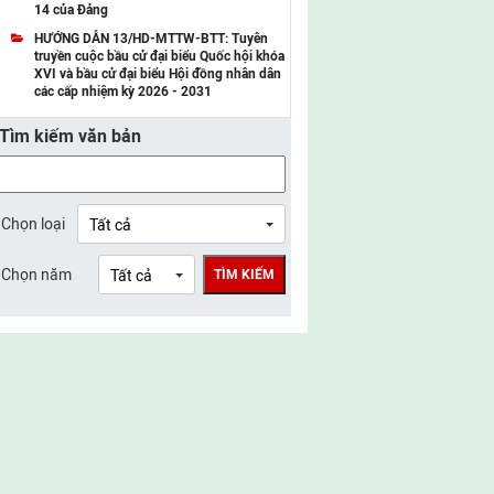
14 của Đảng
UBMTTQ Việt Nam tỉnh Điện Biên
HƯỚNG DẪN 13/HD-MTTW-BTT: Tuyên
truyền cuộc bầu cử đại biểu Quốc hội khóa
UBMTTQ Việt Nam tỉnh Sơn La
XVI và bầu cử đại biểu Hội đồng nhân dân
các cấp nhiệm kỳ 2026 - 2031
UBMTTQ Việt Nam tỉnh Thanh Hóa
Tìm kiếm văn bản
UBMTTQ Việt Nam tỉnh Nghệ An
UBMTTQ Việt Nam tỉnh Hà Tĩnh
UBMTTQ Việt Nam tỉnh Tuyên Quang
Chọn loại
UBMTTQ Việt Nam tỉnh Lào Cai
Chọn năm
TÌM KIẾM
UBMTTQ Việt Nam tỉnh Thái Nguyên
UBMTTQ Việt Nam tỉnh Phú Thọ
UBMTTQ Việt Nam tỉnh Bắc Ninh
UBMTTQ Việt Nam tỉnh Hưng Yên
UBMTTQ Việt Nam tỉnh Ninh Bình
UBMTTQ Việt Nam tỉnh Quảng Trị