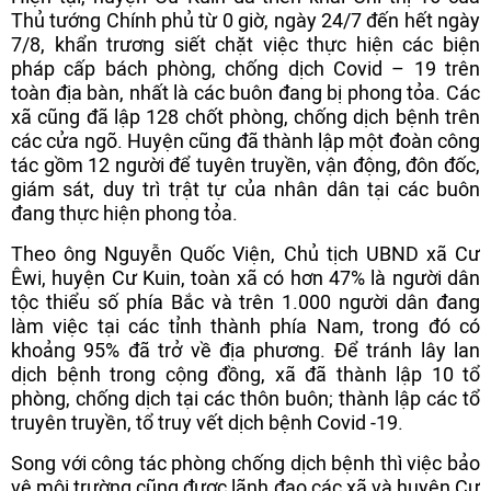
Thủ tướng Chính phủ từ 0 giờ, ngày 24/7 đến hết ngày
7/8, khẩn trương siết chặt việc thực hiện các biện
pháp cấp bách phòng, chống dịch Covid – 19 trên
toàn địa bàn, nhất là các buôn đang bị phong tỏa. Các
xã cũng đã lập 128 chốt phòng, chống dịch bệnh trên
các cửa ngõ. Huyện cũng đã thành lập một đoàn công
tác gồm 12 người để tuyên truyền, vận động, đôn đốc,
giám sát, duy trì trật tự của nhân dân tại các buôn
đang thực hiện phong tỏa.
Theo ông Nguyễn Quốc Viện, Chủ tịch UBND xã Cư
Êwi, huyện Cư Kuin, toàn xã có hơn 47% là người dân
tộc thiểu số phía Bắc và trên 1.000 người dân đang
làm việc tại các tỉnh thành phía Nam, trong đó có
khoảng 95% đã trở về địa phương. Để tránh lây lan
dịch bệnh trong cộng đồng, xã đã thành lập 10 tổ
phòng, chống dịch tại các thôn buôn; thành lập các tổ
truyên truyền, tổ truy vết dịch bệnh Covid -19.
Song với công tác phòng chống dịch bệnh thì việc bảo
vệ môi trường cũng được lãnh đạo các xã và huyện Cư