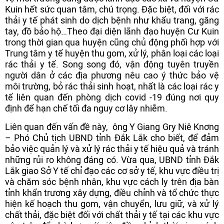
Kuin hết sức quan tâm, chú trọng. Đặc biệt, đối với rác
thải y tế phát sinh do dịch bệnh như khẩu trang, găng
tay, đồ bảo hộ…Theo đại diện lãnh đạo huyện Cư Kuin
trong thời gian qua huyện cũng chủ động phối hợp với
Trung tâm y tế huyện thu gom, xử lý, phân loại các loại
rác thải y tế. Song song đó, vận động tuyên truyền
người dân ở các địa phương nêu cao ý thức bảo vệ
môi trường, bỏ rác thải sinh hoạt, nhất là các loại rác y
tế liên quan đến phòng dịch covid -19 đúng nơi quy
định để hạn chế tối đa nguy cơ lây nhiễm.
Liên quan đến vấn đề này, ông Y Giang Gry Niê Knơng
– Phó Chủ tịch UBND tỉnh Đắk Lắk cho biết, để đảm
bảo việc quản lý và xử lý rác thải y tế hiệu quả và tránh
những rủi ro không đáng có. Vừa qua, UBND tỉnh Đắk
Lắk giao Sở Y tế chỉ đạo các cơ sở y tế, khu vực điều trị
và chăm sóc bệnh nhân, khu vực cách ly trên địa bàn
tỉnh khẩn trương xây dựng, điều chỉnh và tổ chức thực
hiện kế hoạch thu gom, vận chuyển, lưu giữ, và xử lý
chất thải, đặc biệt đối với chất thải y tế tại các khu vực