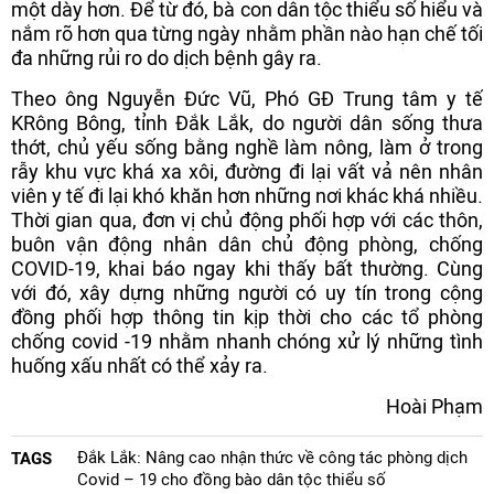
một dày hơn. Để từ đó, bà con dân tộc thiểu số hiểu và
nắm rõ hơn qua từng ngày nhằm phần nào hạn chế tối
đa những rủi ro do dịch bệnh gây ra.
Theo ông Nguyễn Đức Vũ, Phó GĐ Trung tâm y tế
KRông Bông, tỉnh Đắk Lắk, do người dân sống thưa
thớt, chủ yếu sống bằng nghề làm nông, làm ở trong
rẫy khu vực khá xa xôi, đường đi lại vất vả nên nhân
viên y tế đi lại khó khăn hơn những nơi khác khá nhiều.
Thời gian qua, đơn vị chủ động phối hợp với các thôn,
buôn vận động nhân dân chủ động phòng, chống
COVID-19, khai báo ngay khi thấy bất thường. Cùng
với đó, xây dựng những người có uy tín trong cộng
đồng phối hợp thông tin kịp thời cho các tổ phòng
chống covid -19 nhằm nhanh chóng xử lý những tình
huống xấu nhất có thể xảy ra.
Hoài Phạm
Đắk Lắk: Nâng cao nhận thức về công tác phòng dịch
TAGS
Covid – 19 cho đồng bào dân tộc thiểu số