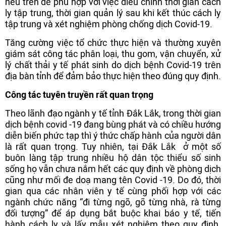
nêu trên để phù hợp với việc điều chỉnh thời gian cách
ly tập trung, thời gian quản lý sau khi kết thúc cách ly
tập trung và xét nghiệm phòng chống dịch Covid-19.
Tăng cường việc tổ chức thực hiện và thường xuyên
giám sát công tác phân loại, thu gom, vận chuyển, xử
lý chất thải y tế phát sinh do dịch bệnh Covid-19 trên
địa bàn tỉnh để đảm bảo thực hiện theo đúng quy định.
Công tác tuyên truyền rất quan trọng
Theo lãnh đạo ngành y tế tỉnh Đắk Lắk, trong thời gian
dịch bệnh covid -19 đang bùng phát và có chiều hướng
diễn biến phức tạp thì ý thức chấp hành của người dân
là rất quan trọng. Tuy nhiên, tại Đắk Lắk ở một số
buôn làng tập trung nhiều hộ dân tộc thiểu số sinh
sống họ vẫn chưa nắm hết các quy định về phòng dịch
cũng như mối đe doạ mang tên Covid -19. Do đó, thời
gian qua các nhân viên y tế cùng phối hợp với các
ngành chức năng “đi từng ngõ, gõ từng nhà, rà từng
đối tượng” để áp dụng bắt buộc khai báo y tế, tiến
hành cách ly và lấy mẫu xét nghiệm theo quy định.