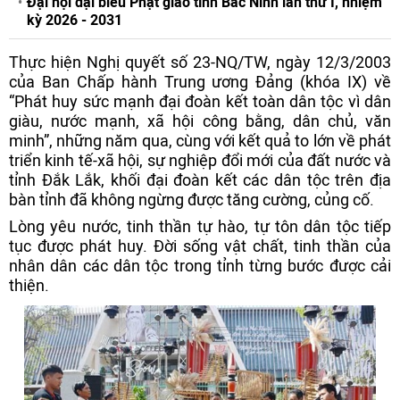
Đại hội đại biểu Phật giáo tỉnh Bắc Ninh lần thứ I, nhiệm
kỳ 2026 - 2031
Thực hiện Nghị quyết số 23-NQ/TW, ngày 12/3/2003
của Ban Chấp hành Trung ương Đảng (khóa IX) về
“Phát huy sức mạnh đại đoàn kết toàn dân tộc vì dân
giàu, nước mạnh, xã hội công bằng, dân chủ, văn
minh”, những năm qua, cùng với kết quả to lớn về phát
triển kinh tế-xã hội, sự nghiệp đổi mới của đất nước và
tỉnh Đắk Lắk, khối đại đoàn kết các dân tộc trên địa
bàn tỉnh đã không ngừng được tăng cường, củng cố.
Lòng yêu nước, tinh thần tự hào, tự tôn dân tộc tiếp
tục được phát huy. Đời sống vật chất, tinh thần của
nhân dân các dân tộc trong tỉnh từng bước được cải
thiện.