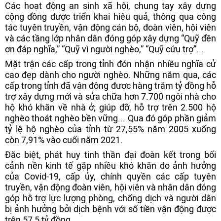
Các hoạt động an sinh xã hội, chung tay xây dựng
cộng đồng được triển khai hiệu quả, thông qua công
tác tuyên truyền, vận động cán bộ, đoàn viên, hội viên
và các tầng lớp nhân dân đóng góp xây dựng “Quỹ đền
ơn đáp nghĩa,” “Quỹ vì người nghèo,” “Quỹ cứu trợ”...
Mặt trận các cấp trong tỉnh đón nhận nhiều nghĩa cử
cao đẹp dành cho người nghèo. Những năm qua, các
cấp trong tỉnh đã vận động được hàng trăm tỷ đồng hỗ
trợ xây dựng mới và sửa chữa hơn 7.700 ngôi nhà cho
hộ khó khăn về nhà ở; giúp đỡ, hỗ trợ trên 2.500 hộ
nghèo thoát nghèo bền vững... Qua đó góp phần giảm
tỷ lệ hộ nghèo của tỉnh từ 27,55% năm 2005 xuống
còn 7,91% vào cuối năm 2021.
Đặc biệt, phát huy tinh thần đại đoàn kết trong bối
cảnh nền kinh tế gặp nhiều khó khăn do ảnh hưởng
của Covid-19, cấp ủy, chính quyền các cấp tuyên
truyền, vận động đoàn viên, hội viên và nhân dân đóng
góp hỗ trợ lực lượng phòng, chống dịch và người dân
bị ảnh hưởng bởi dịch bệnh với số tiền vận động được
trên 57,5 tỷ đồng.