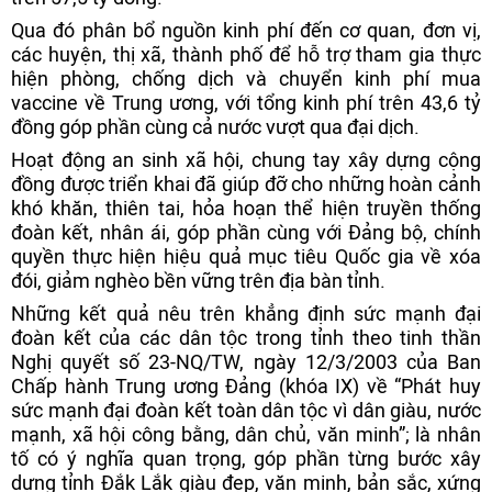
Qua đó phân bổ nguồn kinh phí đến cơ quan, đơn vị,
các huyện, thị xã, thành phố để hỗ trợ tham gia thực
hiện phòng, chống dịch và chuyển kinh phí mua
vaccine về Trung ương, với tổng kinh phí trên 43,6 tỷ
đồng góp phần cùng cả nước vượt qua đại dịch.
Hoạt động an sinh xã hội, chung tay xây dựng cộng
đồng được triển khai đã giúp đỡ cho những hoàn cảnh
khó khăn, thiên tai, hỏa hoạn thể hiện truyền thống
đoàn kết, nhân ái, góp phần cùng với Đảng bộ, chính
quyền thực hiện hiệu quả mục tiêu Quốc gia về xóa
đói, giảm nghèo bền vững trên địa bàn tỉnh.
Những kết quả nêu trên khẳng định sức mạnh đại
đoàn kết của các dân tộc trong tỉnh theo tinh thần
Nghị quyết số 23-NQ/TW, ngày 12/3/2003 của Ban
Chấp hành Trung ương Đảng (khóa IX) về “Phát huy
sức mạnh đại đoàn kết toàn dân tộc vì dân giàu, nước
mạnh, xã hội công bằng, dân chủ, văn minh”; là nhân
tố có ý nghĩa quan trọng, góp phần từng bước xây
dựng tỉnh Đắk Lắk giàu đẹp, văn minh, bản sắc, xứng