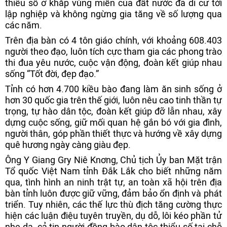
thiểu số ở khắp vùng miền của đất nước đã di cư tới
lập nghiệp và không ngừng gia tăng về số lượng qua
các năm.
Trên địa bàn có 4 tôn giáo chính, với khoảng 608.403
người theo đạo, luôn tích cực tham gia các phong trào
thi đua yêu nước, cuộc vận động, đoàn kết giúp nhau
sống “Tốt đời, đẹp đạo.”
Tỉnh có hơn 4.700 kiều bào đang làm ăn sinh sống ở
hơn 30 quốc gia trên thế giới, luôn nêu cao tinh thần tự
trọng, tự hào dân tộc, đoàn kết giúp đỡ lẫn nhau, xây
dựng cuộc sống, giữ mối quan hệ gắn bó với gia đình,
người thân, góp phần thiết thực và hướng về xây dựng
quê hương ngày càng giàu đẹp.
Ông Y Giang Gry Niê Knơng, Chủ tịch Ủy ban Mặt trận
Tổ quốc Việt Nam tỉnh Đắk Lắk cho biết những năm
qua, tình hình an ninh trật tự, an toàn xã hội trên địa
bàn tỉnh luôn được giữ vững, đảm bảo ổn định và phát
triển. Tuy nhiên, các thế lực thù địch tăng cường thực
hiện các luận điệu tuyên truyền, dụ dỗ, lôi kéo phần tử
nhẹ dạ, cả tin người đồng bào dân tộc thiểu số tại chỗ