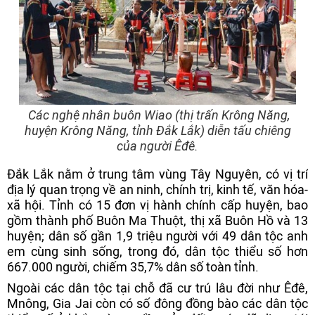
Các nghệ nhân buôn Wiao (thị trấn Krông Năng,
huyện Krông Năng, tỉnh Đắk Lắk) diễn tấu chiêng
của người Êđê.
Đắk Lắk nằm ở trung tâm vùng Tây Nguyên, có vị trí
địa lý quan trọng về an ninh, chính trị, kinh tế, văn hóa-
xã hội. Tỉnh có 15 đơn vị hành chính cấp huyện, bao
gồm thành phố Buôn Ma Thuột, thị xã Buôn Hồ và 13
huyện; dân số gần 1,9 triệu người với 49 dân tộc anh
em cùng sinh sống, trong đó, dân tộc thiểu số hơn
667.000 người, chiếm 35,7% dân số toàn tỉnh.
Ngoài các dân tộc tại chỗ đã cư trú lâu đời như Êđê,
Mnông, Gia Jai còn có số đông đồng bào các dân tộc