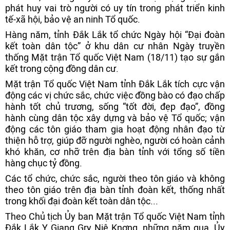
phát huy vai trò người có uy tín trong phát triển kinh
tế-xã hội, bảo vệ an ninh Tổ quốc.
Hàng năm, tỉnh Đắk Lắk tổ chức Ngày hội “Đại đoàn
kết toàn dân tộc” ở khu dân cư nhân Ngày truyền
thống Mặt trận Tổ quốc Việt Nam (18/11) tạo sự gắn
kết trong cộng đồng dân cư.
Mặt trận Tổ quốc Việt Nam tỉnh Đắk Lắk tích cực vận
động các vị chức sắc, chức việc đồng bào có đạo chấp
hành tốt chủ trương, sống “tốt đời, đẹp đạo”, đồng
hành cùng dân tộc xây dựng và bảo vệ Tổ quốc; vận
động các tôn giáo tham gia hoạt động nhân đạo từ
thiện hỗ trợ, giúp đỡ người nghèo, người có hoàn cảnh
khó khăn, cơ nhỡ trên địa bàn tỉnh với tổng số tiền
hàng chục tỷ đồng.
Các tổ chức, chức sắc, người theo tôn giáo và không
theo tôn giáo trên địa bàn tỉnh đoàn kết, thống nhất
trong khối đại đoàn kết toàn dân tộc...
Theo Chủ tịch Ủy ban Mặt trận Tổ quốc Việt Nam tỉnh
Đắk Lắk Y Giang Gry Niê Knơng, những năm qua, Ủy