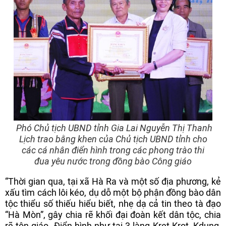
Phó Chủ tịch UBND tỉnh Gia Lai Nguyễn Thị Thanh
Lịch trao bằng khen của Chủ tịch UBND tỉnh cho
các cá nhân điển hình trong các phong trào thi
đua yêu nước trong đồng bào Công giáo
“Thời gian qua, tại xã Hà Ra và một số địa phương, kẻ
xấu tìm cách lôi kéo, dụ dỗ một bộ phận đồng bào dân
tộc thiểu số thiếu hiểu biết, nhẹ dạ cả tin theo tà đạo
“Hà Mòn”, gây chia rẽ khối đại đoàn kết dân tộc, chia
rẽ tôn giáo. Điển hình như tại 3 làng Kret Krot, Kdung,