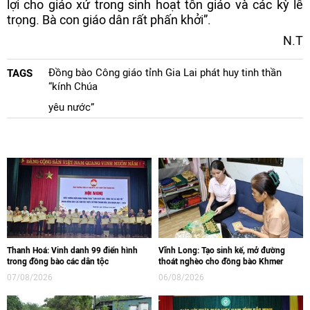
lợi cho giáo xứ trong sinh hoạt tôn giáo và các kỳ lễ
trọng. Bà con giáo dân rất phấn khởi”.
N.T
Đồng bào Công giáo tỉnh Gia Lai phát huy tinh thần
TAGS
“kính Chúa
yêu nước”
Thanh Hoá: Vinh danh 99 điển hình
Vĩnh Long: Tạo sinh kế, mở đường
trong đồng bào các dân tộc
thoát nghèo cho đồng bào Khmer
07/08/2026
06/08/2026