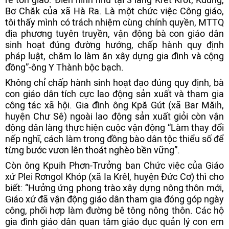
Bơ Chăk của xã Hà Ra. Là một chức việc Công giáo,
tôi thấy mình có trách nhiệm cùng chính quyền, MTTQ
địa phương tuyên truyền, vận động bà con giáo dân
sinh hoạt đúng đường hướng, chấp hành quy định
pháp luật, chăm lo làm ăn xây dựng gia đình và cộng
đồng”-ông Y Thành bộc bạch.
Không chỉ chấp hành sinh hoạt đạo đúng quy định, bà
con giáo dân tích cực lao động sản xuất và tham gia
công tác xã hội. Gia đình ông Kpă Gút (xã Bar Măih,
huyện Chư Sê) ngoài lao động sản xuất giỏi còn vận
động dân làng thực hiện cuộc vận động “Làm thay đổi
nếp nghĩ, cách làm trong đồng bào dân tộc thiểu số để
từng bước vươn lên thoát nghèo bền vững”.
Còn ông Kpuih Phơn-Trưởng ban Chức việc của Giáo
xứ Plei Rơngol Khóp (xã Ia Krêl, huyện Đức Cơ) thì cho
biết: “Hưởng ứng phong trào xây dựng nông thôn mới,
Giáo xứ đã vận động giáo dân tham gia đóng góp ngày
công, phối hợp làm đường bê tông nông thôn. Các hộ
gia đình giáo dân quan tâm giáo dục quản lý con em