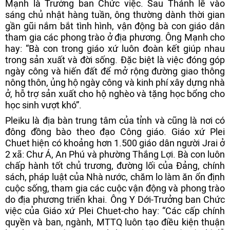
Mạnh là Trưởng ban Chức việc. Sau Thánh lễ vào
sáng chủ nhật hàng tuần, ông thường dành thời gian
gần gũi nắm bắt tình hình, vận động bà con giáo dân
tham gia các phong trào ở địa phương. Ông Mạnh cho
hay: “Bà con trong giáo xứ luôn đoàn kết giúp nhau
trong sản xuất và đời sống. Đặc biệt là việc đóng góp
ngày công và hiến đất để mở rộng đường giao thông
nông thôn, ủng hộ ngày công và kinh phí xây dựng nhà
ở, hỗ trợ sản xuất cho hộ nghèo và tặng học bổng cho
học sinh vượt khó”.
Pleiku là địa bàn trung tâm của tỉnh và cũng là nơi có
đông đồng bào theo đạo Công giáo. Giáo xứ Plei
Chuet hiện có khoảng hơn 1.500 giáo dân người Jrai ở
2 xã: Chư Á, An Phú và phường Thắng Lợi. Bà con luôn
chấp hành tốt chủ trương, đường lối của Đảng, chính
sách, pháp luật của Nhà nước, chăm lo làm ăn ổn định
cuộc sống, tham gia các cuộc vận động và phong trào
do địa phương triển khai. Ông Y Dới-Trưởng ban Chức
việc của Giáo xứ Plei Chuet-cho hay: “Các cấp chính
quyền và ban, ngành, MTTQ luôn tạo điều kiện thuận