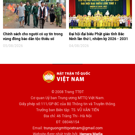
Chính sách cho người có uy tín trong
Đại hội đại biểu Phật giáo tỉnh Bắc
vùng đồng bào dân tộc thiểu số
Ninh lần thứ I, nhiệm kỳ 2026 - 2031
05/08/2026
04/08/2026
© 2008 Trang TTĐT
Cơ quan Uỷ ban Trung ương MTTQ Việt Nam.
Giấy phép số:111/GP-BC của Bộ Thông tin và Truyền thông.
Trưởng ban Biên tập: TS. VŨ VĂN TIẾN
Địa chỉ: 46 Tràng Thi - Hà Nội
ĐT: 08046154
Email:
trunguongmttqvietnam@gmail.com
Website được phát triển bởi
Hemera Media