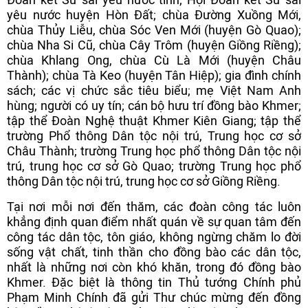
yêu nước huyện Hòn Đất; chùa Đường Xuồng Mới,
chùa Thủy Liễu, chùa Sóc Ven Mới (huyện Gò Quao);
chùa Nha Si Cũ, chùa Cây Trôm (huyện Giồng Riềng);
chùa Khlang Ong, chùa Cù Là Mới (huyện Châu
Thành); chùa Tà Keo (huyện Tân Hiệp); gia đình chính
sách; các vị chức sắc tiêu biểu; mẹ Việt Nam Anh
hùng; người có uy tín; cán bộ hưu trí đồng bào Khmer;
tập thể Đoàn Nghệ thuật Khmer Kiên Giang; tập thể
trường Phổ thông Dân tộc nội trú, Trung học cơ sở
Châu Thành; trường Trung học phổ thông Dân tộc nội
trú, trung học cơ sở Gò Quao; trường Trung học phổ
thông Dân tộc nội trú, trung học cơ sở Giồng Riềng.
Tại nơi mỗi nơi đến thăm, các đoàn công tác luôn
khẳng định quan điểm nhất quán về sự quan tâm đến
công tác dân tộc, tôn giáo, không ngừng chăm lo đời
sống vật chất, tinh thần cho đồng bào các dân tộc,
nhất là những nơi còn khó khăn, trong đó đồng bào
Khmer. Đặc biệt là thông tin Thủ tướng Chính phủ
Phạm Minh Chính đã gửi Thư chúc mừng đến đồng