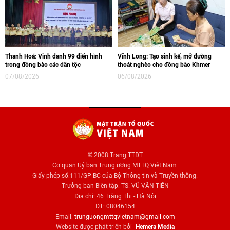
Thanh Hoá: Vinh danh 99 điển hình
Vĩnh Long: Tạo sinh kế, mở đường
trong đồng bào các dân tộc
thoát nghèo cho đồng bào Khmer
07/08/2026
06/08/2026
© 2008 Trang TTĐT
Cơ quan Uỷ ban Trung ương MTTQ Việt Nam.
Giấy phép số:111/GP-BC của Bộ Thông tin và Truyền thông.
Trưởng ban Biên tập: TS. VŨ VĂN TIẾN
Địa chỉ: 46 Tràng Thi - Hà Nội
ĐT: 08046154
Email:
trunguongmttqvietnam@gmail.com
Website được phát triển bởi
Hemera Media