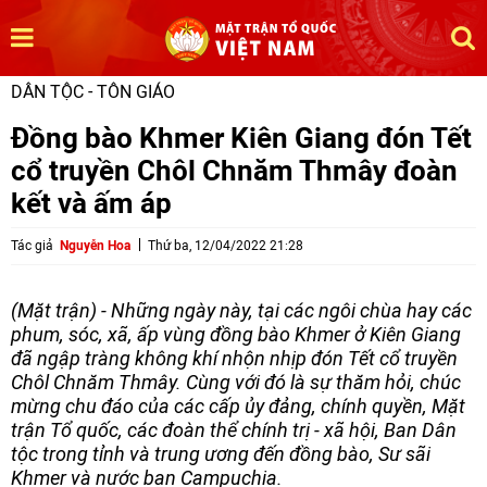
DÂN TỘC - TÔN GIÁO
Đồng bào Khmer Kiên Giang đón Tết
cổ truyền Chôl Chnăm Thmây đoàn
kết và ấm áp
Tác giả
Nguyễn Hoa
Thứ ba, 12/04/2022 21:28
(Mặt trận) - Những ngày này, tại các ngôi chùa hay các
phum, sóc, xã, ấp vùng đồng bào Khmer ở Kiên Giang
đã ngập tràng không khí nhộn nhịp đón Tết cổ truyền
Chôl Chnăm Thmây. Cùng với đó là sự thăm hỏi, chúc
mừng chu đáo của các cấp ủy đảng, chính quyền, Mặt
trận Tổ quốc, các đoàn thể chính trị - xã hội, Ban Dân
tộc trong tỉnh và trung ương đến đồng bào, Sư sãi
Khmer và nước bạn Campuchia.