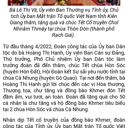
Bà Lê Thị Vệ, Ủy viên Ban Thường vụ Tỉnh ủy, Chủ
tịch Ủy ban Mặt trận Tổ quốc Việt Nam tỉnh Kiên
Giang thăm, tặng quà và chúc Tết Cổ truyền Chol
Nhnăm Thmây tại chùa Thôn Dôn (thành phố
Rạch Giá).
Từ đầu tháng 4/2022, Đoàn công tác của Ủy ban Dân
tộc do bà Hoàng Thị Hạnh, Ủy viên Ban Cán sự Đảng,
Thứ trưởng, Phó Chủ nhiệm Ủy ban Dân tộc làm
trưởng đoàn đã đến thăm, chúc Tết chùa Hòn Sóc
(huyện Hòn Đất); Hội Đoàn kết Sư sãi yêu nước tỉnh tại
chùa Cà Nhung (huyện Gò Quao). Tại nơi đến thăm, bà
Hoàng Thị Hạnh gửi lời chúc đến các vị Hòa thượng,
Thượng tọa, chư tăng và đồng bào Khmer đón Tết
đầm ấm, vui tươi, an toàn. Đoàn đã tặng quà cho 50
cá nhân là chư tăng và hộ đồng bào Khmer tiêu biểu
tại 2 chùa Hòn Sóc và chùa Cà Nhung.
Nhân dịp Tết cổ truyền của đồng bào Khmer, đoàn
công tác của Tỉnh ủy, Ủy ban Mặt trận Tổ quốc Việt