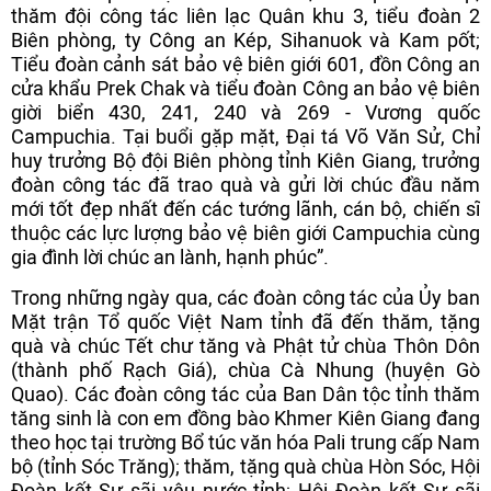
thăm đội công tác liên lạc Quân khu 3, tiểu đoàn 2
Biên phòng, ty Công an Kép, Sihanuok và Kam pốt;
Tiểu đoàn cảnh sát bảo vệ biên giới 601, đồn Công an
cửa khẩu Prek Chak và tiểu đoàn Công an bảo vệ biên
giời biển 430, 241, 240 và 269 - Vương quốc
Campuchia. Tại buổi gặp mặt, Đại tá Võ Văn Sử, Chỉ
huy trưởng Bộ đội Biên phòng tỉnh Kiên Giang, trưởng
đoàn công tác đã trao quà và gửi lời chúc đầu năm
mới tốt đẹp nhất đến các tướng lãnh, cán bộ, chiến sĩ
thuộc các lực lượng bảo vệ biên giới Campuchia cùng
gia đình lời chúc an lành, hạnh phúc”.
Trong những ngày qua, các đoàn công tác của Ủy ban
Mặt trận Tổ quốc Việt Nam tỉnh đã đến thăm, tặng
quà và chúc Tết chư tăng và Phật tử chùa Thôn Dôn
(thành phố Rạch Giá), chùa Cà Nhung (huyện Gò
Quao). Các đoàn công tác của Ban Dân tộc tỉnh thăm
tăng sinh là con em đồng bào Khmer Kiên Giang đang
theo học tại trường Bổ túc văn hóa Pali trung cấp Nam
bộ (tỉnh Sóc Trăng); thăm, tặng quà chùa Hòn Sóc, Hội
Đoàn kết Sư sãi yêu nước tỉnh; Hội Đoàn kết Sư sãi