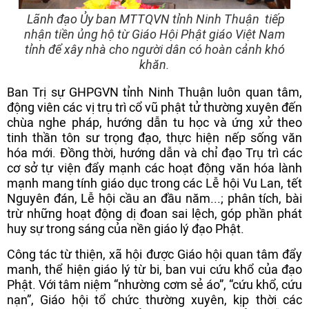
Lãnh đạo Ủy ban MTTQVN tỉnh Ninh Thuận tiếp
nhận tiền ủng hộ từ Giáo Hội Phật giáo Việt Nam
tỉnh để xây nhà cho người dân có hoàn cảnh khó
khăn.
Ban Trị sự GHPGVN tỉnh Ninh Thuận luôn quan tâm,
động viên các vị trụ trì cổ vũ phật tử thường xuyên đến
chùa nghe pháp, hướng dẫn tu học và ứng xử theo
tinh thần tôn sư trọng đạo, thực hiện nếp sống văn
hóa mới. Đồng thời, hướng dẫn và chỉ đạo Trụ trì các
cơ sở tự viện đẩy mạnh các hoạt động văn hóa lành
mạnh mang tính giáo dục trong các Lễ hội Vu Lan, tết
Nguyên đán, Lễ hội cầu an đầu năm...; phân tích, bài
trừ những hoạt động dị đoan sai lệch, góp phần phát
huy sự trong sáng của nền giáo lý đạo Phật.
Công tác từ thiện, xã hội được Giáo hội quan tâm đẩy
manh, thể hiện giáo lý từ bi, ban vui cứu khổ của đạo
Phật. Với tâm niệm “nhường cơm sẻ áo”, “cứu khổ, cứu
nạn”, Giáo hội tổ chức thường xuyên, kịp thời các