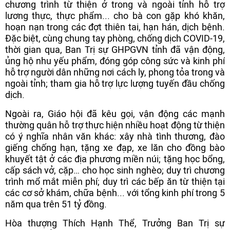
chương trình từ thiện ở trong và ngoài tỉnh hỗ trợ
lương thực, thực phẩm... cho bà con gặp khó khăn,
hoạn nạn trong các đợt thiên tai, hạn hán, dịch bệnh.
Đặc biệt, cùng chung tay phòng, chống dịch COVID-19,
thời gian qua, Ban Trị sự GHPGVN tỉnh đã vận động,
ủng hộ nhu yếu phẩm, đóng góp công sức và kinh phí
hỗ trợ người dân những nơi cách ly, phong tỏa trong và
ngoài tỉnh; tham gia hỗ trợ lực lượng tuyến đầu chống
dịch.
Ngoài ra, Giáo hội đã kêu gọi, vận động các mạnh
thường quân hỗ trợ thực hiện nhiều hoạt động từ thiện
có ý nghĩa nhân văn khác: xây nhà tình thương, đào
giếng chống hạn, tặng xe đạp, xe lăn cho đồng bào
khuyết tật ở các địa phương miền núi; tặng học bổng,
cấp sách vở, cặp… cho học sinh nghèo; duy trì chương
trình mổ mắt miễn phí; duy trì các bếp ăn từ thiện tại
các cơ sở khám, chữa bệnh... với tổng kinh phí trong 5
năm qua trên 51 tỷ đồng.
Hòa thượng Thích Hạnh Thể, Trưởng Ban Trị sự