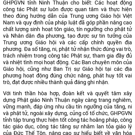
GHPGVN tỉnh Ninh Thuận cho biết: Các hoạt động
công tác Phật sự luôn được quan tâm và thực hiện
theo đúng hướng dẫn của Trung ương Giáo hội Việt
Nam và quy định của pháp luật đã góp phần nâng cao
chất lượng sinh hoạt tôn giáo, tín ngưỡng cho phật tử
và Nhân dân địa phương, tạo được sự tin tưởng của
Trung ương Giáo hội và các cấp chính quyền địa
phương. Đa số tăng, ni, phật tử nhận thức đúng vai trò,
trách nhiệm trong công tác Phật sự, tham gia đầy đủ
và nhiệt tình mọi hoạt động. Các Ban chuyên môn của
Giáo hội, cũng như Ban Trị sự Giáo hội tại các địa
phương hoạt động đúng chức năng, phát huy tốt vai
trò, đạt được nhiều thành quả đáng ghi nhận.
Với tinh thần hòa hợp, đoàn kết và quyết tâm xây
dựng Phật giáo Ninh Thuận ngày càng trang nghiêm,
vững mạnh, đáp ứng nhu cầu tín ngưỡng của tăng, ni
và phật tử, ngoài xây dựng, củng cố tổ chức, GHPGVN
tỉnh tập trung thực hiện tốt công tác hoằng pháp, công
tác giáo dục, công tác tăng sự nhằm lan tỏa giáo lý
của Đức Thế Tôn, nâng cao sự hiểu biết về văn hóa