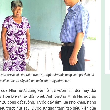
 tịch UBND xã Hòa Điền (Kiên Lương) thăm hỏi, động viên gia đình bà
c xã xét hỗ trợ xây nhà đại đoàn kết trong năm 2022.
 của Nhà nước cùng với nỗ lực vươn lên, đến nay đời
 Hòa Điền thay đổi rõ rệt. Anh Dương Minh Na, ngụ ấp
ừ 20 công đất ruộng. Trước đây làm lúa khó khăn, năng
hiếu trước hụt sau. Được sự quan tâm, tạo điều kiện của