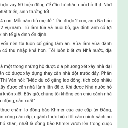
ợc vay 50 triệu đồng để đầu tư chăn nuôi bò thịt. Nhờ
t triển, sinh trưởng tốt.
 4 con. Mỗi năm bò mẹ đẻ 1 lần được 2 con, anh Na bán
 2 vụ/năm. Từ làm lúa và nuôi bò, gia đình anh có lợi
inh tế gia đình ổn định.
 vốn nên tôi luôn cố gắng làm ăn. Vừa làm vừa dành
h có thu nhập khá hơn. Tôi luôn biết ơn Nhà nước, địa
u là một trong những hộ được địa phương xét xây nhà đại
ên cố được xây dựng thay căn nhà dột trước đây. Phấn
à Thị Vân nói: “Mặc dù cố gắng lao động, tích cóp nhiều
xây được căn nhà lành lặn để ở. Khi được Nhà nước hỗ
ui khôn xiết. Bây giờ, chúng tôi không còn chịu cảnh nhà
ao động, sản xuất”.
t thực chăm lo đồng bào Khmer của các cấp ủy Đảng,
n cùng các cấp, ngành thực hiện tốt các chính sách an
khó khăn, nhất là đồng bào Khmer vươn lên trong cuộc