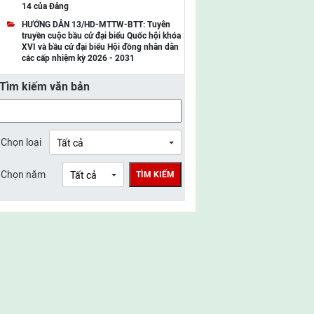
14 của Đảng
UBMTTQ Việt Nam tỉnh Điện Biên
HƯỚNG DẪN 13/HD-MTTW-BTT: Tuyên
truyền cuộc bầu cử đại biểu Quốc hội khóa
UBMTTQ Việt Nam tỉnh Sơn La
XVI và bầu cử đại biểu Hội đồng nhân dân
các cấp nhiệm kỳ 2026 - 2031
UBMTTQ Việt Nam tỉnh Thanh Hóa
Tìm kiếm văn bản
UBMTTQ Việt Nam tỉnh Nghệ An
UBMTTQ Việt Nam tỉnh Hà Tĩnh
UBMTTQ Việt Nam tỉnh Tuyên Quang
Chọn loại
UBMTTQ Việt Nam tỉnh Lào Cai
Chọn năm
TÌM KIẾM
UBMTTQ Việt Nam tỉnh Thái Nguyên
UBMTTQ Việt Nam tỉnh Phú Thọ
UBMTTQ Việt Nam tỉnh Bắc Ninh
UBMTTQ Việt Nam tỉnh Hưng Yên
UBMTTQ Việt Nam tỉnh Ninh Bình
UBMTTQ Việt Nam tỉnh Quảng Trị