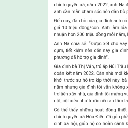
chính quyền xã, năm 2022, anh Na đư
anh cần mẫn chăm sóc nên đàn bò phá
Đến nay, đàn bò của gia đình anh có
giá 10 triệu đồng/con. Anh làm lúa
nhuận hơn 200 triệu đồng mỗi năm, k
Anh Na chia sẻ: “Được xét cho vay
dụm, tiết kiệm nên đến nay gia đìn
phương đã hỗ trợ gia đình”.
Gia đình bà Thị Vân, trú ấp Núi Trầ
đoàn kết năm 2022. Căn nhà mới ki
khởi trước sự hỗ trợ kịp thời này, b
năm nhưng gia đình tôi vẫn không 
trợ tiền xây nhà, gia đình tôi mừng v
dột, cột xiêu như trước nên an tâm l
Có thể thấy những hoạt động thiế
chính quyền xã Hòa Điền đã góp phầ
sinh xã hội, giúp hộ có hoàn cảnh 