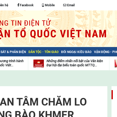
iên hệ
Facebook
Mobile
Email
 SÁT & PHẢN BIỆN
DÂN TỘC - TÔN GIÁO
ĐỐI NGOẠI KIỀU BÀO
VẬN ĐỘNG - P
hương trình hành
Những điểm nhấn nổi bật của Văn kiện
ốc Việt...
Đại hội đại biểu toàn quốc MTTQ...
Thư
H
viện
đ
video
c
m
t
UAN TÂM CHĂM LO
ỒNG BÀO KHMER