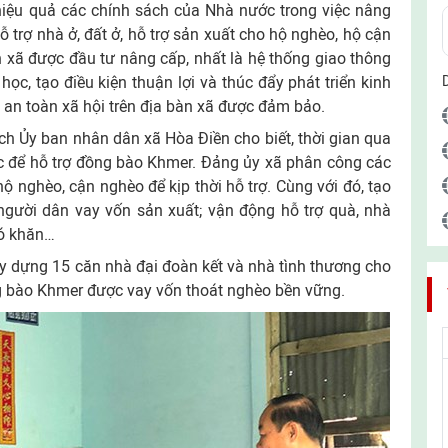
, hiệu quả các chính sách của Nhà nước trong việc nâng
trợ nhà ở, đất ở, hỗ trợ sản xuất cho hộ nghèo, hộ cận
 xã được đầu tư nâng cấp, nhất là hệ thống giao thông
học, tạo điều kiện thuận lợi và thúc đẩy phát triển kinh
 tự, an toàn xã hội trên địa bàn xã được đảm bảo.
ch Ủy ban nhân dân xã Hòa Điền cho biết, thời gian qua
c để hỗ trợ đồng bào Khmer. Đảng ủy xã phân công các
hộ nghèo, cận nghèo để kịp thời hỗ trợ. Cùng với đó, tạo
 người dân vay vốn sản xuất; vận động hỗ trợ quà, nhà
hó khăn…
 dựng 15 căn nhà đại đoàn kết và nhà tình thương cho
g bào Khmer được vay vốn thoát nghèo bền vững.