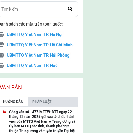
Danh sách các mặt trận toàn quốc:
UBMTTQ Việt Nam TP. Hà Nội
UBMTTQ Việt Nam TP. Hồ Chí Minh
UBMTTQ Việt Nam TP. Hải Phòng
UBMTTQ Việt Nam TP. Huế
UBMTTQ Việt Nam TP. Đà Nẵng
UBMTTQ Việt Nam TP. Cần Thơ
VĂN BẢN
UBMTTQ Việt Nam tỉnh Quảng Ninh
HƯỚNG DẪN
PHÁP LUẬT
UBMTTQ Việt Nam tỉnh Cao Bằng
Công văn số 1477/MTTW-BTT ngày 22
tháng 12 năm 2025 gửi các tổ chức thành
UBMTTQ Việt Nam tỉnh Lạng Sơn
viên của MTTQ Việt Nam ở Trung ương và
Ủy ban MTTQ các tỉnh, thành phố trực
UBMTTQ Việt Nam tỉnh Lai Châu
thuộc Trung ương về tuyên truyền Đại hội