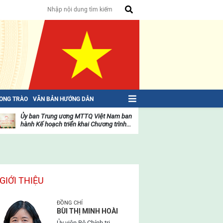
HONG TRÀO
VĂN BẢN HƯỚNG DẪN
Ủy ban Trung ương MTTQ Việt Nam ban
Toàn văn NGHỊ QU
hành Kế hoạch triển khai Chương trình...
toàn quốc Mặt trậ
oạt
Hoạt
ộng
động
ủa
của
ặt
mặt
rận
trận
GIỚI THIỆU
ĐỒNG CHÍ
BÙI THỊ MINH HOÀI
Ủy viên Bộ Chính trị,