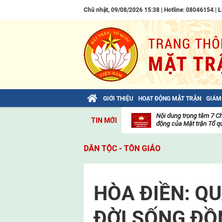
Chủ nhật, 09/08/2026 15:38 | Hotline: 08046154 |
L
GIỚI THIỆU
HOẠT ĐỘNG MẶT TRẬN
GIÁM
Bài viết của Tổng Bí thư Tô Lâm: TIẾN
Nội dung trọng tâm 7 C
TIN MỚI
LÊN! TOÀN THẮNG ẮT VỀ TA!
động của Mặt trận Tổ qu
Thư
viện
DÂN TỘC - TÔN GIÁO
video
HÒA ĐIỀN: Q
ĐỜI SỐNG Đ