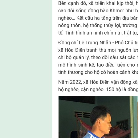
Bên cạnh đó, xã triển khai kịp thời
cao đời sống đồng bào Khmer như hỗ 
nghèo… Kết cấu hạ tầng trên địa bàn
nông thôn, hệ thống thủy lợi, trường 
tế. Tình hình an ninh chính trị, trật
Đồng chí Lê Trung Nhẫn - Phó Chủ tị
xã Hòa Điền tranh thủ mọi nguồn lự
chi bộ quản lý, theo dõi sâu sát các 
mô hình sinh kế, tạo điều kiện cho
tình thương cho hộ có hoàn cảnh k
Năm 2022, xã Hòa Điền vận động xây
hộ nghèo, cận nghèo. 150 hộ là đồn