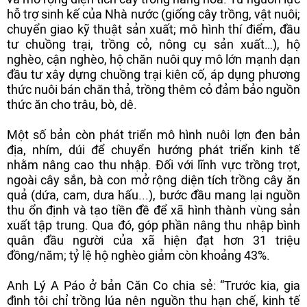
hỗ trợ sinh kế của Nhà nước (giống cây trồng, vật nuôi;
chuyển giao kỹ thuật sản xuất; mô hình thí điểm, đầu
tư chuồng trại, trồng cỏ, nông cụ sản xuất…), hộ
nghèo, cận nghèo, hộ chăn nuôi quy mô lớn mạnh dạn
đầu tư xây dựng chuồng trại kiên cố, áp dụng phương
thức nuôi bán chăn thả, trồng thêm cỏ đảm bảo nguồn
thức ăn cho trâu, bò, dê.
Một số bản còn phát triển mô hình nuôi lợn đen bản
địa, nhím, dúi để chuyển hướng phát triển kinh tế
nhằm nâng cao thu nhập. Đối với lĩnh vực trồng trọt,
ngoài cây sắn, bà con mở rộng diện tích trồng cây ăn
quả (dứa, cam, dưa hấu...), bước đầu mang lại nguồn
thu ổn định và tạo tiền đề để xã hình thành vùng sản
xuất tập trung. Qua đó, góp phần nâng thu nhập bình
quân đầu người của xã hiện đạt hơn 31 triệu
đồng/năm; tỷ lệ hộ nghèo giảm còn khoảng 43%.
Anh Lý A Páo ở bản Căn Co chia sẻ: “Trước kia, gia
đình tôi chỉ trồng lúa nên nguồn thu hạn chế, kinh tế