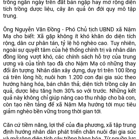
trồng ngắn ngày trên đất bán ngập hay mở rộng diện
tích trồng dược liệu, cây ăn quả ôn đới quy mô tập
trung.
Ông Nguyễn Văn Đồng - Phó Chủ tịch UBND xã Nậm
Mạ cho biết: Xã gặp không ít khó khăn do diện tích
rộng, dân cư phân tán, tỷ lệ hộ nghèo cao. Tuy nhiên,
ngoài sự quyết tâm của hệ thống chính trị và nhân dân
đồng lòng vượt khó, các chính sách hỗ trợ của trung
ương và của tỉnh tạo đà cho Nậm Mạ có những thay
đổi ấn tượng. Nhân dân xây dựng, duy trì trên 100 lồng
cá trên lòng hồ; nuôi hơn 1.200 con đại gia súc theo
hướng hàng hóa, bán chăn thả; diện tích trồng cây ăn
quả, dược liệu tăng hơn 30% so với trước. Những kết
quả này không chỉ giúp nâng cao thu nhập cho bà con,
còn tạo nền tảng để xã Nậm Mạ hướng tới mục tiêu
giảm nghèo bền vững trong thời gian tới.
Căn cứ tiềm năng, lợi thế của địa phương, xã tập trung
định hướng nhân dân phát triển chăn nuôi đại gia súc
và mở rộng diện tích cây trồng hàng hóa. Từ nguồn lực