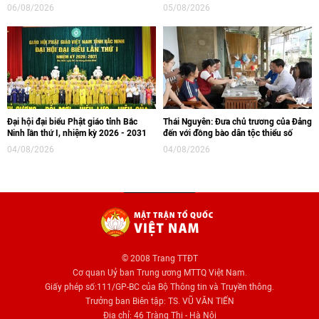
06/08/2026
05/08/2026
Đại hội đại biểu Phật giáo tỉnh Bắc
Thái Nguyên: Đưa chủ trương của Đảng
Ninh lần thứ I, nhiệm kỳ 2026 - 2031
đến với đồng bào dân tộc thiểu số
04/08/2026
04/08/2026
© 2008 Trang TTĐT
Cơ quan Uỷ ban Trung ương MTTQ Việt Nam.
Giấy phép số:111/GP-BC của Bộ Thông tin và Truyền thông.
Trưởng ban Biên tập: TS. VŨ VĂN TIẾN
Địa chỉ: 46 Tràng Thi - Hà Nội