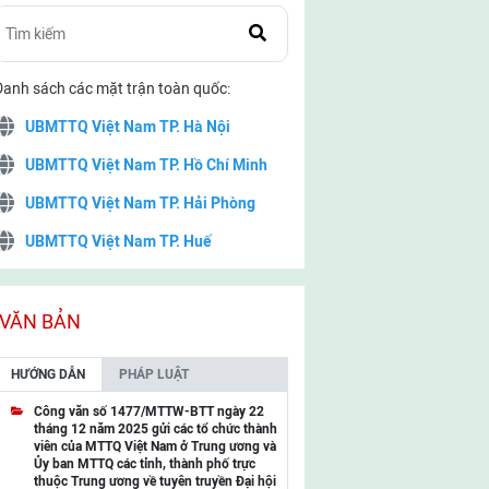
Danh sách các mặt trận toàn quốc:
UBMTTQ Việt Nam TP. Hà Nội
UBMTTQ Việt Nam TP. Hồ Chí Minh
UBMTTQ Việt Nam TP. Hải Phòng
UBMTTQ Việt Nam TP. Huế
UBMTTQ Việt Nam TP. Đà Nẵng
UBMTTQ Việt Nam TP. Cần Thơ
VĂN BẢN
UBMTTQ Việt Nam tỉnh Quảng Ninh
HƯỚNG DẪN
PHÁP LUẬT
UBMTTQ Việt Nam tỉnh Cao Bằng
Công văn số 1477/MTTW-BTT ngày 22
tháng 12 năm 2025 gửi các tổ chức thành
UBMTTQ Việt Nam tỉnh Lạng Sơn
viên của MTTQ Việt Nam ở Trung ương và
Ủy ban MTTQ các tỉnh, thành phố trực
UBMTTQ Việt Nam tỉnh Lai Châu
thuộc Trung ương về tuyên truyền Đại hội