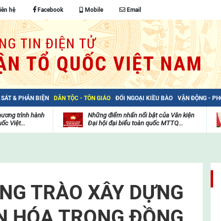
iên hệ
Facebook
Mobile
Email
 SÁT & PHẢN BIỆN
DÂN TỘC - TÔN GIÁO
ĐỐI NGOẠI KIỀU BÀO
VẬN ĐỘNG - P
hương trình hành
Những điểm nhấn nổi bật của Văn kiện
ốc Việt...
Đại hội đại biểu toàn quốc MTTQ...
Thư
H
viện
đ
video
c
m
t
NG TRÀO XÂY DỰNG
N HÓA TRONG ĐỒNG