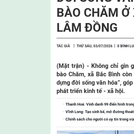
BÀO CHĂM Ở 
LÂM ĐỒNG
TÁC GIẢ
THỨ SÁU, 03/07/2026
0 BÌNH L
(Mặt trận) -
Không chỉ gìn 
bào Chăm, xã Bắc Bình còn 
dựng đời sống văn hóa”, góp
phát triển kinh tế - xã hội.
Thanh Hoá: Vinh danh 99 điển hình tron
Vĩnh Long: Tạo sinh kế, mở đường thoá
Chính sách cho người có uy tín trong vù