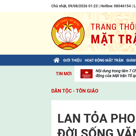
Chủ nhật, 09/08/2026 01:23 | Hotline: 08046154 |
L
GIỚI THIỆU
HOẠT ĐỘNG MẶT TRẬN
GIÁM
Bài viết của Tổng Bí thư Tô Lâm: TIẾN
Nội dung trọng tâm 7 C
TIN MỚI
LÊN! TOÀN THẮNG ẮT VỀ TA!
động của Mặt trận Tổ qu
Thư
viện
DÂN TỘC - TÔN GIÁO
video
LAN TỎA PHO
ĐỜI SỐNG VĂ