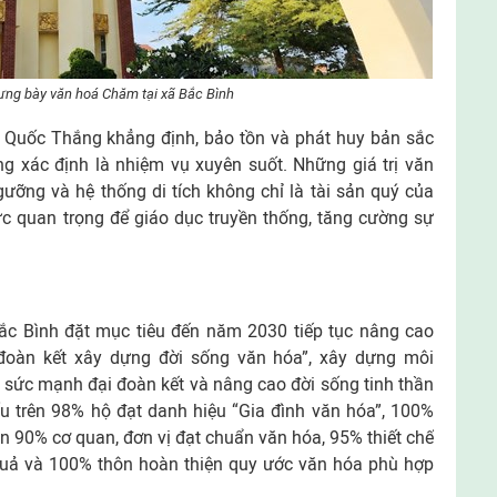
ưng bày văn hoá Chăm tại xã Bắc Bình
 Quốc Thắng khẳng định, bảo tồn và phát huy bản sắc
 xác định là nhiệm vụ xuyên suốt. Những giá trị văn
ngưỡng và hệ thống di tích không chỉ là tài sản quý của
 quan trọng để giáo dục truyền thống, tăng cường sự
Bắc Bình đặt mục tiêu đến năm 2030 tiếp tục nâng cao
đoàn kết xây dựng đời sống văn hóa”, xây dựng môi
 sức mạnh đại đoàn kết và nâng cao đời sống tinh thần
 trên 98% hộ đạt danh hiệu “Gia đình văn hóa”, 100%
ên 90% cơ quan, đơn vị đạt chuẩn văn hóa, 95% thiết chế
 quả và 100% thôn hoàn thiện quy ước văn hóa phù hợp