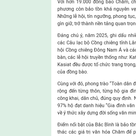
Với hơn 19.000 đồng bào Chăm, ch
phương còn bảo tồn khá nguyên vẹn
Những lễ hội, tín ngưỡng, phong tục,
gìn giữ, trở thành nền tảng quan trọ
Đáng chú ý, năm 2025, ghi dấu nhi
các Câu lạc bộ Cồng chiêng tỉnh Lâm
hội Cồng chiêng Đông Nam Á và các 
bàn, các lễ hội truyền thống như: K
Kasiat đều được tổ chức trang trọng,
của đồng bào.
Cùng với đó, phong trào “Toàn dân đ
rộng đến từng thôn, từng hộ gia đ
công khai, dân chủ, đúng quy định. 
97% hộ đạt danh hiệu “Gia đình văn
về ý thức xây dựng đời sống văn min
Điểm nổi bật của Bắc Bình là bảo tồ
thác các giá trị văn hóa Chăm để p