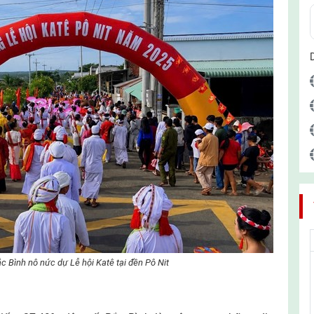
Bình nô nức dự Lễ hội Katê tại đền Pô Nit