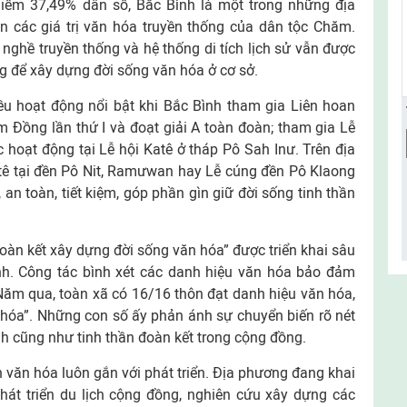
iếm 37,49% dân số, Bắc Bình là một trong những địa
 các giá trị văn hóa truyền thống của dân tộc Chăm.
 nghề truyền thống và hệ thống di tích lịch sử vẫn được
ng để xây dựng đời sống văn hóa ở cơ sở.
ều hoạt động nổi bật khi Bắc Bình tham gia Liên hoan
 Đồng lần thứ I và đoạt giải A toàn đoàn; tham gia Lễ
hoạt động tại Lễ hội Katê ở tháp Pô Sah Inư. Trên địa
atê tại đền Pô Nit, Ramưwan hay Lễ cúng đền Pô Klaong
 an toàn, tiết kiệm, góp phần gìn giữ đời sống tinh thần
oàn kết xây dựng đời sống văn hóa” được triển khai sâu
ình. Công tác bình xét các danh hiệu văn hóa bảo đảm
Năm qua, toàn xã có 16/16 thôn đạt danh hiệu văn hóa,
 hóa”. Những con số ấy phản ánh sự chuyển biến rõ nét
h cũng như tinh thần đoàn kết trong cộng đồng.
n văn hóa luôn gắn với phát triển. Địa phương đang khai
hát triển du lịch cộng đồng, nghiên cứu xây dựng các