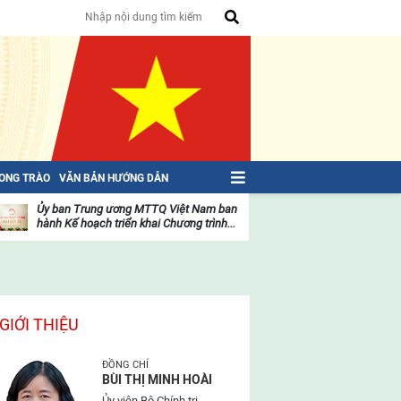
HONG TRÀO
VĂN BẢN HƯỚNG DẪN
Ủy ban Trung ương MTTQ Việt Nam ban
Toàn văn NGHỊ QU
hành Kế hoạch triển khai Chương trình...
toàn quốc Mặt trậ
oạt
Hoạt
ộng
động
ủa
của
ặt
mặt
rận
trận
GIỚI THIỆU
ĐỒNG CHÍ
BÙI THỊ MINH HOÀI
Ủy viên Bộ Chính trị,