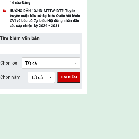
14 của Đảng
UBMTTQ Việt Nam tỉnh Điện Biên
HƯỚNG DẪN 13/HD-MTTW-BTT: Tuyên
truyền cuộc bầu cử đại biểu Quốc hội khóa
UBMTTQ Việt Nam tỉnh Sơn La
XVI và bầu cử đại biểu Hội đồng nhân dân
các cấp nhiệm kỳ 2026 - 2031
UBMTTQ Việt Nam tỉnh Thanh Hóa
Tìm kiếm văn bản
UBMTTQ Việt Nam tỉnh Nghệ An
UBMTTQ Việt Nam tỉnh Hà Tĩnh
UBMTTQ Việt Nam tỉnh Tuyên Quang
Chọn loại
UBMTTQ Việt Nam tỉnh Lào Cai
Chọn năm
TÌM KIẾM
UBMTTQ Việt Nam tỉnh Thái Nguyên
UBMTTQ Việt Nam tỉnh Phú Thọ
UBMTTQ Việt Nam tỉnh Bắc Ninh
UBMTTQ Việt Nam tỉnh Hưng Yên
UBMTTQ Việt Nam tỉnh Ninh Bình
UBMTTQ Việt Nam tỉnh Quảng Trị