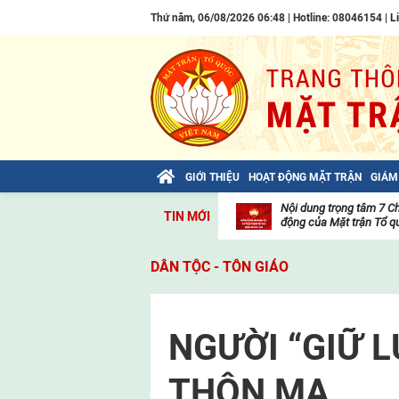
Thứ năm, 06/08/2026 06:48 | Hotline: 08046154 |
L
GIỚI THIỆU
HOẠT ĐỘNG MẶT TRẬN
GIÁM
Bài viết của Tổng Bí thư Tô Lâm: TIẾN
Nội dung trọng tâm 7 C
TIN MỚI
LÊN! TOÀN THẮNG ẮT VỀ TA!
động của Mặt trận Tổ qu
Thư
viện
DÂN TỘC - TÔN GIÁO
video
NGƯỜI “GIỮ L
THÔN MẠ