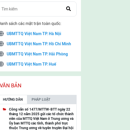
Danh sách các mặt trận toàn quốc:
UBMTTQ Việt Nam TP. Hà Nội
UBMTTQ Việt Nam TP. Hồ Chí Minh
UBMTTQ Việt Nam TP. Hải Phòng
UBMTTQ Việt Nam TP. Huế
UBMTTQ Việt Nam TP. Đà Nẵng
UBMTTQ Việt Nam TP. Cần Thơ
VĂN BẢN
UBMTTQ Việt Nam tỉnh Quảng Ninh
HƯỚNG DẪN
PHÁP LUẬT
UBMTTQ Việt Nam tỉnh Cao Bằng
Công văn số 1477/MTTW-BTT ngày 22
tháng 12 năm 2025 gửi các tổ chức thành
UBMTTQ Việt Nam tỉnh Lạng Sơn
viên của MTTQ Việt Nam ở Trung ương và
Ủy ban MTTQ các tỉnh, thành phố trực
UBMTTQ Việt Nam tỉnh Lai Châu
thuộc Trung ương về tuyên truyền Đại hội