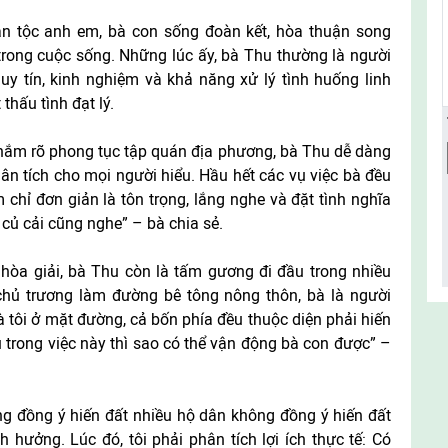
n tộc anh em, bà con sống đoàn kết, hòa thuận song
rong cuộc sống. Những lúc ấy, bà Thu thường là người
uy tín, kinh nghiệm và khả năng xử lý tình huống linh
thấu tình đạt lý.
 nắm rõ phong tục tập quán địa phương, bà Thu dễ dàng
hân tích cho mọi người hiểu. Hầu hết các vụ việc bà đều
 chỉ đơn giản là tôn trọng, lắng nghe và đặt tình nghĩa
 củ cải cũng nghe” – bà chia sẻ.
 hòa giải, bà Thu còn là tấm gương đi đầu trong nhiều
 chủ trương làm đường bê tông nông thôn, bà là người
à tôi ở mặt đường, cả bốn phía đều thuộc diện phải hiến
 trong việc này thì sao có thể vận động bà con được” –
ng đồng ý hiến đất nhiều hộ dân không đồng ý hiến đất
h hưởng. Lúc đó, tôi phải phân tích lợi ích thực tế: Có