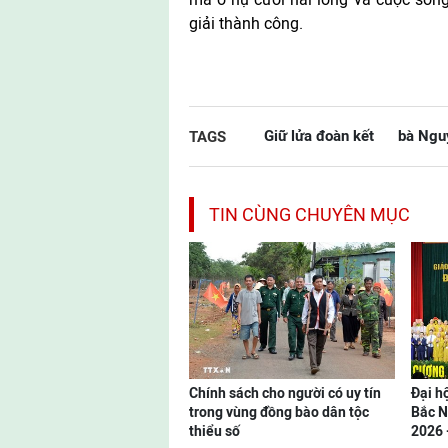
giải thành công.
Giữ lửa đoàn kết
bà Ngu
TAGS
TIN CÙNG CHUYÊN MỤC
Chính sách cho người có uy tín
Đại hộ
trong vùng đồng bào dân tộc
Bắc N
thiểu số
2026 