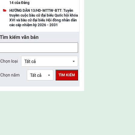
14 của Đảng
UBMTTQ Việt Nam tỉnh Điện Biên
HƯỚNG DẪN 13/HD-MTTW-BTT: Tuyên
truyền cuộc bầu cử đại biểu Quốc hội khóa
UBMTTQ Việt Nam tỉnh Sơn La
XVI và bầu cử đại biểu Hội đồng nhân dân
các cấp nhiệm kỳ 2026 - 2031
UBMTTQ Việt Nam tỉnh Thanh Hóa
Tìm kiếm văn bản
UBMTTQ Việt Nam tỉnh Nghệ An
UBMTTQ Việt Nam tỉnh Hà Tĩnh
UBMTTQ Việt Nam tỉnh Tuyên Quang
Chọn loại
UBMTTQ Việt Nam tỉnh Lào Cai
Chọn năm
TÌM KIẾM
UBMTTQ Việt Nam tỉnh Thái Nguyên
UBMTTQ Việt Nam tỉnh Phú Thọ
UBMTTQ Việt Nam tỉnh Bắc Ninh
UBMTTQ Việt Nam tỉnh Hưng Yên
UBMTTQ Việt Nam tỉnh Ninh Bình
UBMTTQ Việt Nam tỉnh Quảng Trị