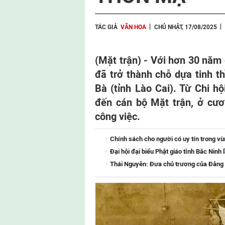
TÁC GIẢ
VĂN HOA
CHỦ NHẬT, 17/08/2025
(Mặt trận) -
Với hơn 30 năm 
đã trở thành chỗ dựa tinh t
Bà (tỉnh Lào Cai). Từ Chi h
đến cán bộ Mặt trận, ở cươ
công việc.
Chính sách cho người có uy tín trong vù
Đại hội đại biểu Phật giáo tỉnh Bắc Ninh 
Thái Nguyên: Đưa chủ trương của Đảng đ