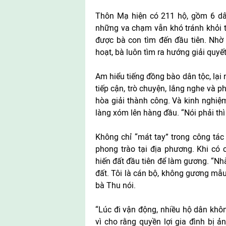
Thôn Mạ hiện có 211 hộ, gồm 6 dâ
những va chạm vẫn khó tránh khỏi t
được bà con tìm đến đầu tiên. Nhờ 
hoạt, bà luôn tìm ra hướng giải quyết 
Am hiểu tiếng đồng bào dân tộc, lại
tiếp cận, trò chuyện, lắng nghe và p
hòa giải thành công. Và kinh nghiệm
làng xóm lên hàng đầu. “Nói phải thì
Không chỉ “mát tay” trong công tác
phong trào tại địa phương. Khi có
hiến đất đầu tiên để làm gương. “Nh
đất. Tôi là cán bộ, không gương mẫu
bà Thu nói.
“Lúc đi vận động, nhiều hộ dân khô
vì cho rằng quyền lợi gia đình bị ản