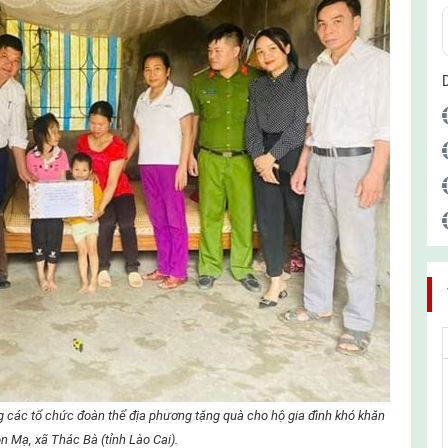
g các tổ chức đoàn thể địa phương tặng quà cho hộ gia đình khó khăn
ôn Mạ, xã Thác Bà (tỉnh Lào Cai).