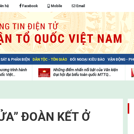
iên hệ
Facebook
Mobile
Email
 SÁT & PHẢN BIỆN
DÂN TỘC - TÔN GIÁO
ĐỐI NGOẠI KIỀU BÀO
VẬN ĐỘNG - P
hương trình hành
Những điểm nhấn nổi bật của Văn kiện
ốc Việt...
Đại hội đại biểu toàn quốc MTTQ...
Thư
H
viện
đ
video
c
m
t
ỬA” ĐOÀN KẾT Ở