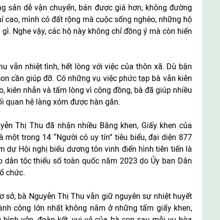
g sản dễ vận chuyển, bán được giá hơn; không đường
phí cao, mình có đất rộng mà cuộc sống nghèo, những hộ
gì. Nghe vậy, các hộ này không chỉ đồng ý mà còn hiến
u vẫn nhiệt tình, hết lòng với việc của thôn xã. Dù bận
 con cần giúp đỡ. Có những vụ việc phức tạp bà vẫn kiên
o, kiên nhẫn và tấm lòng vì cộng đồng, bà đã giúp nhiều
mối quan hệ làng xóm được hàn gắn.
yễn Thị Thu đã nhận nhiều Bằng khen, Giấy khen của
 một trong 14 “Người có uy tín” tiêu biểu, đại diện 877
m dự Hội nghị biểu dương tôn vinh điển hình tiên tiến là
ào dân tộc thiểu số toàn quốc năm 2023 do Ủy ban Dân
tổ chức.
ơ sở, bà Nguyễn Thị Thu vẫn giữ nguyên sự nhiệt huyết
thành công lớn nhất không nằm ở những tấm giấy khen,
 bình yên, đoàn kết, vui vẻ của bà con sau mỗi vụ hòa