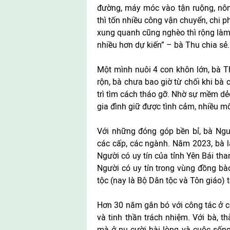
đường, máy móc vào tận ruộng, nôn
thì tốn nhiều công vận chuyển, chi 
xung quanh cũng nghèo thì rộng làm 
nhiều hơn dự kiến” – bà Thu chia sẻ.
Một mình nuôi 4 con khôn lớn, bà Th
rộn, bà chưa bao giờ từ chối khi bà
trì tìm cách tháo gỡ. Nhờ sự mềm dẻ
gia đình giữ được tình cảm, nhiều 
Với những đóng góp bền bỉ, bà Ngu
các cấp, các ngành. Năm 2023, bà là
Người có uy tín của tỉnh Yên Bái tha
Người có uy tín trong vùng đồng b
tộc (nay là Bộ Dân tộc và Tôn giáo) 
Hơn 30 năm gắn bó với công tác ở c
và tinh thần trách nhiệm. Với bà, 
mà ở nụ cười hài lòng và cuộc sống