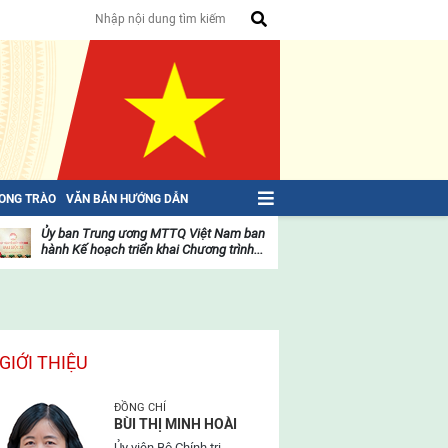
HONG TRÀO
VĂN BẢN HƯỚNG DẪN
Ủy ban Trung ương MTTQ Việt Nam ban
Toàn văn NGHỊ QU
hành Kế hoạch triển khai Chương trình...
toàn quốc Mặt trậ
oạt
Hoạt
ộng
động
ủa
của
ặt
mặt
rận
trận
GIỚI THIỆU
ĐỒNG CHÍ
BÙI THỊ MINH HOÀI
Ủy viên Bộ Chính trị,