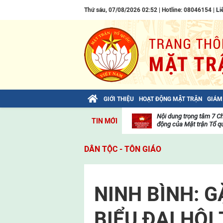
Thứ sáu, 07/08/2026 02:52 | Hotline: 08046154 |
Li
GIỚI THIỆU
HOẠT ĐỘNG MẶT TRẬN
GIÁM
Bài viết của Tổng Bí thư Tô Lâm: TIẾN
Nội dung trọng tâm 7 C
TIN MỚI
LÊN! TOÀN THẮNG ẮT VỀ TA!
động của Mặt trận Tổ qu
Thư
viện
DÂN TỘC - TÔN GIÁO
video
NINH BÌNH: 
BIỂU ĐẠI HỘI