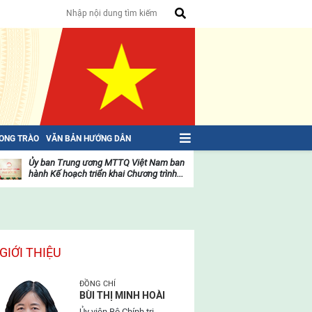
HONG TRÀO
VĂN BẢN HƯỚNG DẪN
Ủy ban Trung ương MTTQ Việt Nam ban
Toàn văn NGHỊ QU
hành Kế hoạch triển khai Chương trình...
toàn quốc Mặt trậ
oạt
Hoạt
ộng
động
ủa
của
ặt
mặt
rận
trận
GIỚI THIỆU
ĐỒNG CHÍ
BÙI THỊ MINH HOÀI
Ủy viên Bộ Chính trị,