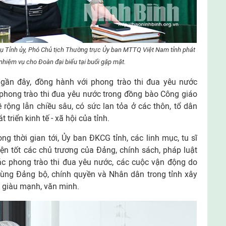
 Tỉnh ủy, Phó Chủ tịch Thường trực Ủy ban MTTQ Việt Nam tỉnh phát
 nhiệm vụ cho Đoàn đại biểu tại buổi gặp mặt.
gần đây, đồng hành với phong trào thi đua yêu nước
phong trào thi đua yêu nước trong đồng bào Công giáo
ề rộng lẫn chiều sâu, có sức lan tỏa ở các thôn, tổ dân
triển kinh tế - xã hội của tỉnh.
g thời gian tới, Ủy ban ĐKCG tỉnh, các linh mục, tu sĩ
ện tốt các chủ trương của Đảng, chính sách, pháp luật
ác phong trào thi đua yêu nước, các cuộc vận động do
ùng Đảng bộ, chính quyền và Nhân dân trong tỉnh xây
n giàu mạnh, văn minh.