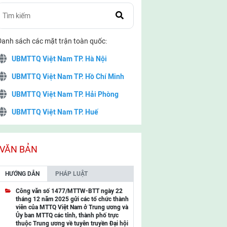
Danh sách các mặt trận toàn quốc:
UBMTTQ Việt Nam TP. Hà Nội
UBMTTQ Việt Nam TP. Hồ Chí Minh
UBMTTQ Việt Nam TP. Hải Phòng
UBMTTQ Việt Nam TP. Huế
UBMTTQ Việt Nam TP. Đà Nẵng
UBMTTQ Việt Nam TP. Cần Thơ
VĂN BẢN
UBMTTQ Việt Nam tỉnh Quảng Ninh
HƯỚNG DẪN
PHÁP LUẬT
UBMTTQ Việt Nam tỉnh Cao Bằng
Công văn số 1477/MTTW-BTT ngày 22
tháng 12 năm 2025 gửi các tổ chức thành
UBMTTQ Việt Nam tỉnh Lạng Sơn
viên của MTTQ Việt Nam ở Trung ương và
Ủy ban MTTQ các tỉnh, thành phố trực
UBMTTQ Việt Nam tỉnh Lai Châu
thuộc Trung ương về tuyên truyền Đại hội