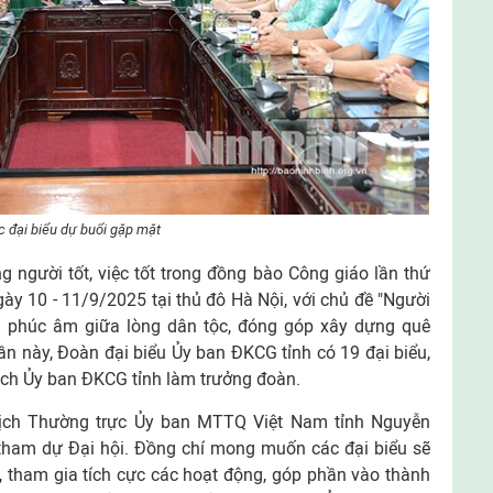
c đại biểu dự buổi gặp mặt
g người tốt, việc tốt trong đồng bào Công giáo lần thứ
gày 10 - 11/9/2025 tại thủ đô Hà Nội, với chủ đề "Người
g phúc âm giữa lòng dân tộc, đóng góp xây dựng quê
n này, Đoàn đại biểu Ủy ban ĐKCG tỉnh có 19 đại biểu,
ch Ủy ban ĐKCG tỉnh làm trưởng đoàn.
tịch Thường trực Ủy ban MTTQ Việt Nam tỉnh Nguyễn
ham dự Đại hội. Đồng chí mong muốn các đại biểu sẽ
ệ, tham gia tích cực các hoạt động, góp phần vào thành