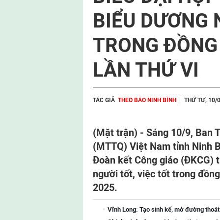
BIỂU DƯƠNG N
TRONG ĐỒNG
LẦN THỨ VI
TÁC GIẢ
THEO BÁO NINH BÌNH
THỨ TƯ, 10/
(Mặt trận) - Sáng 10/9, Ban 
(MTTQ) Việt Nam tỉnh Ninh B
Đoàn kết Công giáo (ĐKCG) tỉ
người tốt, việc tốt trong đồn
2025.
Vĩnh Long: Tạo sinh kế, mở đường thoá