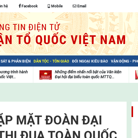
ên hệ
Facebook
Mobile
Email
 SÁT & PHẢN BIỆN
DÂN TỘC - TÔN GIÁO
ĐỐI NGOẠI KIỀU BÀO
VẬN ĐỘNG - P
hương trình hành
Những điểm nhấn nổi bật của Văn kiện
ốc Việt...
Đại hội đại biểu toàn quốc MTTQ...
Thư
H
viện
đ
video
c
m
t
GẶP MẶT ĐOÀN ĐẠI
 THI ĐUA TOÀN QUỐC