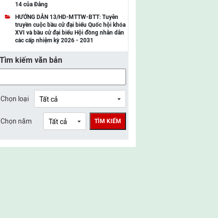
14 của Đảng
UBMTTQ Việt Nam tỉnh Điện Biên
HƯỚNG DẪN 13/HD-MTTW-BTT: Tuyên
truyền cuộc bầu cử đại biểu Quốc hội khóa
UBMTTQ Việt Nam tỉnh Sơn La
XVI và bầu cử đại biểu Hội đồng nhân dân
các cấp nhiệm kỳ 2026 - 2031
UBMTTQ Việt Nam tỉnh Thanh Hóa
Tìm kiếm văn bản
UBMTTQ Việt Nam tỉnh Nghệ An
UBMTTQ Việt Nam tỉnh Hà Tĩnh
UBMTTQ Việt Nam tỉnh Tuyên Quang
Chọn loại
UBMTTQ Việt Nam tỉnh Lào Cai
Chọn năm
TÌM KIẾM
UBMTTQ Việt Nam tỉnh Thái Nguyên
UBMTTQ Việt Nam tỉnh Phú Thọ
UBMTTQ Việt Nam tỉnh Bắc Ninh
UBMTTQ Việt Nam tỉnh Hưng Yên
UBMTTQ Việt Nam tỉnh Ninh Bình
UBMTTQ Việt Nam tỉnh Quảng Trị