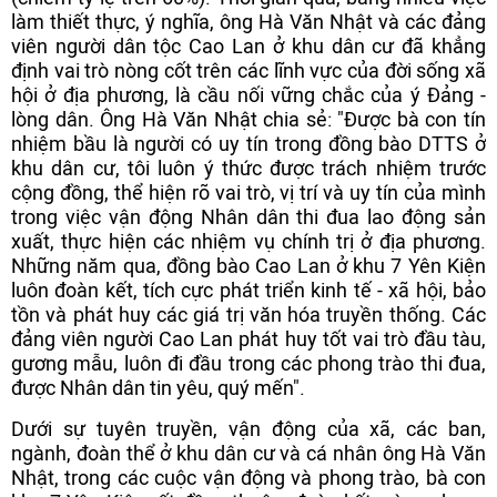
làm thiết thực, ý nghĩa, ông Hà Văn Nhật và các đảng
viên người dân tộc Cao Lan ở khu dân cư đã khẳng
định vai trò nòng cốt trên các lĩnh vực của đời sống xã
hội ở địa phương, là cầu nối vững chắc của ý Đảng -
lòng dân. Ông Hà Văn Nhật chia sẻ: "Được bà con tín
nhiệm bầu là người có uy tín trong đồng bào DTTS ở
khu dân cư, tôi luôn ý thức được trách nhiệm trước
cộng đồng, thể hiện rõ vai trò, vị trí và uy tín của mình
trong việc vận động Nhân dân thi đua lao động sản
xuất, thực hiện các nhiệm vụ chính trị ở địa phương.
Những năm qua, đồng bào Cao Lan ở khu 7 Yên Kiện
luôn đoàn kết, tích cực phát triển kinh tế - xã hội, bảo
tồn và phát huy các giá trị văn hóa truyền thống. Các
đảng viên người Cao Lan phát huy tốt vai trò đầu tàu,
gương mẫu, luôn đi đầu trong các phong trào thi đua,
được Nhân dân tin yêu, quý mến".
Dưới sự tuyên truyền, vận động của xã, các ban,
ngành, đoàn thể ở khu dân cư và cá nhân ông Hà Văn
Nhật, trong các cuộc vận động và phong trào, bà con