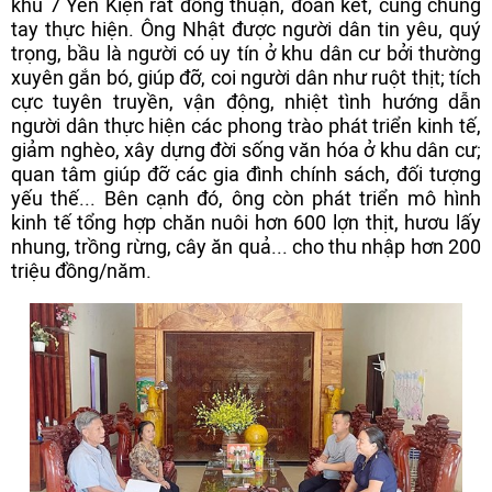
khu 7 Yên Kiện rất đồng thuận, đoàn kết, cùng chung
tay thực hiện. Ông Nhật được người dân tin yêu, quý
trọng, bầu là người có uy tín ở khu dân cư bởi thường
xuyên gắn bó, giúp đỡ, coi người dân như ruột thịt; tích
cực tuyên truyền, vận động, nhiệt tình hướng dẫn
người dân thực hiện các phong trào phát triển kinh tế,
giảm nghèo, xây dựng đời sống văn hóa ở khu dân cư;
quan tâm giúp đỡ các gia đình chính sách, đối tượng
yếu thế... Bên cạnh đó, ông còn phát triển mô hình
kinh tế tổng hợp chăn nuôi hơn 600 lợn thịt, hươu lấy
nhung, trồng rừng, cây ăn quả... cho thu nhập hơn 200
triệu đồng/năm.