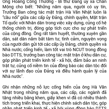
Ông Hoàng Công Thưởng - Bí thư Đảng ủy xã Chân
Mộng cho biết: "Những năm qua, người có uy tín,
Trưởng Ban công tác mặt trận Hà Văn Nhật luôn là
“cầu nối” giữa các cấp ủy Đảng, chính quyền, Mặt trận
Tổ quốc với Nhân dân trong việc xây dựng, củng cố hệ
thống chính trị, đóng góp tích cực cho sự phát triển
của cộng đồng. Ông rất tâm huyết, thường xuyên gần
dân, sát dân nắm bắt tâm tư, tình cảm, nguyện vọng
của người dân gửi tới các cấp ủy Đảng, chính quyền và
Nhà nước; cống hiến, làm tốt vai trò NCUT trong đồng
bào DTTS, trưởng ban công tác mặt trận ở khu dân cư,
góp phần phát triển kinh tế - xã hội, đảm bảo an ninh
trật tự, củng cố niềm tin của đồng bào các dân tộc đối
với sự lãnh đạo của Đảng và điều hành quản lý của
Nhà nước".
Ghi nhận những nỗ lực cống hiến của ông Hà Văn
Nhật trong những năm qua, các cấp, các ngành đã
tặng nhiều bằng khen, giấy khen vì đã có nhiều thành
tích trong triển khai, thực hiện chính sách dân tộc, góp
phần phát triển kinh tế - xã hội vùng đồng bào DTTS