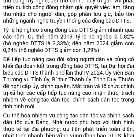
thủ công mỹ nghệ, dệt thổ cẩm... duy trì gắn với phát
triển du lịch cộng đồng nhằm giải quyết việc làm, tăng
thu nhập cho người dân, góp phần lưu giữ, bảo tồn
những ngành nghề truyền thống của đồng bào DTTS.
Tỷ lệ hộ nghèo trong đồng bào DTTS giảm nhanh qua
các năm. Cụ thể, năm 2019, tỷ lệ hộ nghèo là 0,82%
(hộ nghèo DTTS là 3,33%); đến năm 2024 giảm còn
0,24% (hộ nghèo DTTS giảm còn 1,29%).
Để tiếp tục nâng cao đời sống người dân và củng cố
khối đại đoàn kết trong đồng bào DTTS, tại Đại hội đại
biểu các DTTS thành phố lần thứ IV-2024, Ủy viên Ban
Thường vụ Tỉnh ủy, Bí thư Thành ủy Trịnh Duy Thuân
đề nghị cấp ủy, chính quyền, Mặt trận và tổ chức chính
trị-xã hội các cấp tiếp tục nâng cao nhận thức, trách
nhiệm về công tác dân tộc, chính sách dân tộc trong
tình hình mới.
Cụ thể hóa nhiệm vụ công tác dân tộc và chính sách
dân tộc của Đảng, Nhà nước phù hợp với tình hình
thực tế tại địa phương; ưu tiên phát triển toàn diện,
phát triển nhanh, bền vững vùng đồng bào DTTS; khai