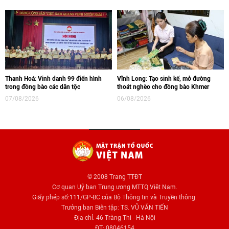
Thanh Hoá: Vinh danh 99 điển hình
Vĩnh Long: Tạo sinh kế, mở đường
trong đồng bào các dân tộc
thoát nghèo cho đồng bào Khmer
07/08/2026
06/08/2026
© 2008 Trang TTĐT
Cơ quan Uỷ ban Trung ương MTTQ Việt Nam.
Giấy phép số:111/GP-BC của Bộ Thông tin và Truyền thông.
Trưởng ban Biên tập: TS. VŨ VĂN TIẾN
Địa chỉ: 46 Tràng Thi - Hà Nội
ĐT: 08046154