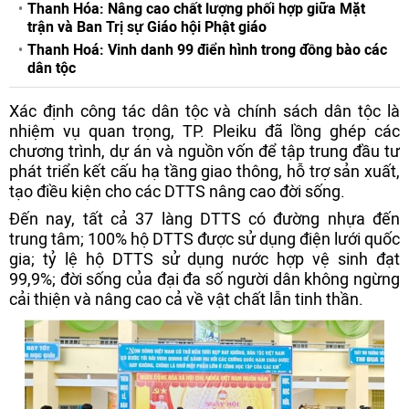
Thanh Hóa: Nâng cao chất lượng phối hợp giữa Mặt
trận và Ban Trị sự Giáo hội Phật giáo
Thanh Hoá: Vinh danh 99 điển hình trong đồng bào các
dân tộc
Xác định công tác dân tộc và chính sách dân tộc là
nhiệm vụ quan trọng, TP. Pleiku đã lồng ghép các
chương trình, dự án và nguồn vốn để tập trung đầu tư
phát triển kết cấu hạ tầng giao thông, hỗ trợ sản xuất,
tạo điều kiện cho các DTTS nâng cao đời sống.
Đến nay, tất cả 37 làng DTTS có đường nhựa đến
trung tâm; 100% hộ DTTS được sử dụng điện lưới quốc
gia; tỷ lệ hộ DTTS sử dụng nước hợp vệ sinh đạt
99,9%; đời sống của đại đa số người dân không ngừng
cải thiện và nâng cao cả về vật chất lẫn tinh thần.