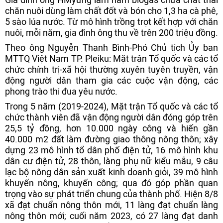
chăn nuôi dùng làm chất đốt và bón cho 1,3 ha cà phê,
5 sào lúa nước. Từ mô hình trồng trọt kết hợp với chăn
nuôi, mỗi năm, gia đình ông thu về trên 200 triệu đồng.
Theo ông Nguyễn Thanh Bình-Phó Chủ tịch Ủy ban
MTTQ Việt Nam TP. Pleiku: Mặt trận Tổ quốc và các tổ
chức chính trị-xã hội thường xuyên tuyên truyền, vận
động người dân tham gia các cuộc vận động, các
phong trào thi đua yêu nước.
Trong 5 năm (2019-2024), Mặt trận Tổ quốc và các tổ
chức thành viên đã vận động người dân đóng góp trên
25,5 tỷ đồng, hơn 10.000 ngày công và hiến gần
40.000 m2 đất làm đường giao thông nông thôn; xây
dựng 23 mô hình tổ dân phố điện tử, 16 mô hình khu
dân cư điện tử, 28 thôn, làng phụ nữ kiểu mẫu, 9 câu
lạc bộ nông dân sản xuất kinh doanh giỏi, 39 mô hình
khuyến nông, khuyến công; qua đó góp phần quan
trọng vào sự phát triển chung của thành phố. Hiện 8/8
xã đạt chuẩn nông thôn mới, 11 làng đạt chuẩn làng
nông thôn mới; cuối năm 2023, có 27 làng đạt danh