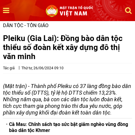
DÂN TỘC - TÔN GIÁO
Pleiku (Gia Lai): Đồng bào dân tộc
thiểu số đoàn kết xây dựng đô thị
văn minh
Tác giả
Thứ tư, 26/06/2024 09:10
(Mặt trận) - Thành phố Pleiku có 37 làng đồng bào dân
tộc thiểu số (DTTS), tỷ lệ hộ DTTS chiếm 13,23%.
Những năm qua, bà con các dân tộc luôn đoàn kết,
tích cực tham gia phong trào thi đua yêu nước, góp
phần xây dựng khối đại đoàn kết toàn dân tộc.
Cà Mau: Chính sách tạo sức bật giảm nghèo vùng đồng
bào dân tộc Khmer