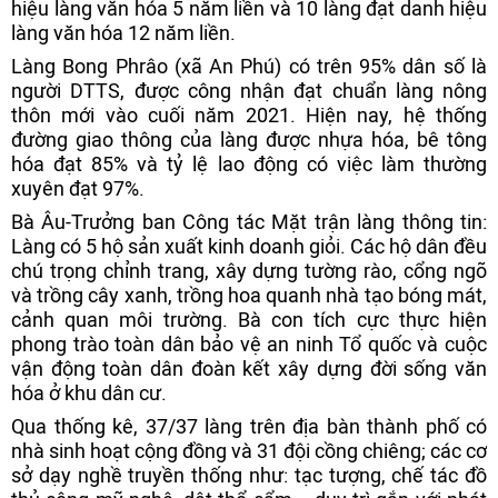
hiệu làng văn hóa 5 năm liền và 10 làng đạt danh hiệu
làng văn hóa 12 năm liền.
Làng Bong Phrâo (xã An Phú) có trên 95% dân số là
người DTTS, được công nhận đạt chuẩn làng nông
thôn mới vào cuối năm 2021. Hiện nay, hệ thống
đường giao thông của làng được nhựa hóa, bê tông
hóa đạt 85% và tỷ lệ lao động có việc làm thường
xuyên đạt 97%.
Bà Âu-Trưởng ban Công tác Mặt trận làng thông tin:
Làng có 5 hộ sản xuất kinh doanh giỏi. Các hộ dân đều
chú trọng chỉnh trang, xây dựng tường rào, cổng ngõ
và trồng cây xanh, trồng hoa quanh nhà tạo bóng mát,
cảnh quan môi trường. Bà con tích cực thực hiện
phong trào toàn dân bảo vệ an ninh Tổ quốc và cuộc
vận động toàn dân đoàn kết xây dựng đời sống văn
hóa ở khu dân cư.
Qua thống kê, 37/37 làng trên địa bàn thành phố có
nhà sinh hoạt cộng đồng và 31 đội cồng chiêng; các cơ
sở dạy nghề truyền thống như: tạc tượng, chế tác đồ