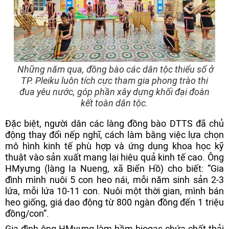
Những năm qua, đồng bào các dân tộc thiểu số ở
TP. Pleiku luôn tích cực tham gia phong trào thi
đua yêu nước, góp phần xây dựng khối đại đoàn
kết toàn dân tộc.
Đặc biệt, người dân các làng đồng bào DTTS đã chủ
động thay đổi nếp nghĩ, cách làm bằng việc lựa chọn
mô hình kinh tế phù hợp và ứng dụng khoa học kỹ
thuật vào sản xuất mang lại hiệu quả kinh tế cao. Ông
HMyưng (làng Ia Nueng, xã Biển Hồ) cho biết: “Gia
đình mình nuôi 5 con heo nái, mỗi năm sinh sản 2-3
lứa, mỗi lứa 10-11 con. Nuôi một thời gian, mình bán
heo giống, giá dao động từ 800 ngàn đồng đến 1 triệu
đồng/con”.
Gia đình ông HMyưng làm hầm biogas chứa chất thải