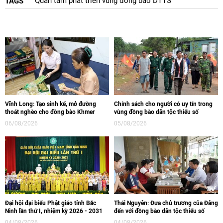
Quan tâm phát triển vùng đồng bào DTTS
TAGS
Vĩnh Long: Tạo sinh kế, mở đường
Chính sách cho người có uy tín trong
thoát nghèo cho đồng bào Khmer
vùng đồng bào dân tộc thiểu số
06/08/2026
05/08/2026
Đại hội đại biểu Phật giáo tỉnh Bắc
Thái Nguyên: Đưa chủ trương của Đảng
Ninh lần thứ I, nhiệm kỳ 2026 - 2031
đến với đồng bào dân tộc thiểu số
04/08/2026
04/08/2026