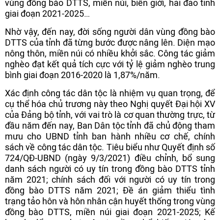
vùng đồng bào DTTS, miền núi, biên giới, hải đảo tỉnh
giai đoạn 2021-2025…
Nhờ vậy, đến nay, đời sống người dân vùng đồng bào
DTTS của tỉnh đã từng bước được nâng lên. Diện mạo
nông thôn, miền núi có nhiều khởi sắc. Công tác giảm
nghèo đạt kết quả tích cực với tỷ lệ giảm nghèo trung
bình giai đoạn 2016-2020 là 1,87%/năm.
Xác định công tác dân tộc là nhiệm vụ quan trọng, để
cụ thể hóa chủ trương này theo Nghị quyết Đại hội XV
của Đảng bộ tỉnh, với vai trò là cơ quan thường trực, từ
đầu năm đến nay, Ban Dân tộc tỉnh đã chủ động tham
mưu cho UBND tỉnh ban hành nhiều cơ chế, chính
sách về công tác dân tộc. Tiêu biểu như Quyết định số
724/QĐ-UBND (ngày 9/3/2021) điều chỉnh, bổ sung
danh sách người có uy tín trong đồng bào DTTS tỉnh
năm 2021; chính sách đối với người có uy tín trong
đồng bào DTTS năm 2021; Đề án giảm thiểu tình
trạng tảo hôn và hôn nhân cận huyết thống trong vùng
đồng bào DTTS, miền núi giai đoạn 2021-2025; Kế