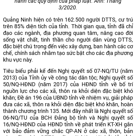
hành các quy định của pháp luật. Ảnh: Tháng
3/2020.
Quảng Ninh hiện có trên 162.500 người DTTS, cư trú
trên 85% diện tích của tỉnh. Thời gian qua, tỉnh đã chỉ
đạo các ngành, địa phương quan tâm, nâng cao đời
sống vật chất, tinh thần cho người dân vùng DTTS,
đặc biệt chú trọng đến việc xây dựng, ban hành các cơ
chế, chính sách nhằm tạo sức bật cho các địa phương
khu vực này.
Tiêu biểu phải kể đến Nghị quyết số 07-NQ/TU (năm
2013) của Tỉnh ủy về công tác dân tộc; Nghị quyết số
50/NQ-HĐND (năm 2017) của HĐND tỉnh về bố trí
nguồn lực cho các xã, thôn ra khỏi diện đặc biệt khó
khăn; Đề án 196 của UBND tỉnh về nhiệm vụ, giải pháp
đưa các xã, thôn ra khỏi diện đặc biệt khó khăn, hoàn
thành chương trình 135. Mới đây nhất là Nghị quyết số
06-NQ/TU của BCH Đảng bộ tỉnh và Nghị quyết số
16/NQ-HĐND của HĐND tỉnh về phát triển KT-XH gắn
với bảo đảm vững chắc QP-AN ở các xã, thôn, bản