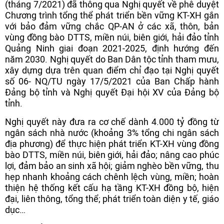
(tháng 7/2021) đã thông qua Nghị quyết về phê duyệt
Chương trình tổng thể phát triển bền vững KT-XH gắn
với bảo đảm vững chắc QP-AN ở các xã, thôn, bản
vùng đồng bào DTTS, miền núi, biên giới, hải đảo tỉnh
Quảng Ninh giai đoạn 2021-2025, định hướng đến
năm 2030. Nghị quyết do Ban Dân tộc tỉnh tham mưu,
xây dựng dựa trên quan điểm chỉ đạo tại Nghị quyết
số 06- NQ/TU ngày 17/5/2021 của Ban Chấp hành
Đảng bộ tỉnh và Nghị quyết Đại hội XV của Đảng bộ
tỉnh.
Nghị quyết này đưa ra cơ chế dành 4.000 tỷ đồng từ
ngân sách nhà nước (khoảng 3% tổng chi ngân sách
địa phương) để thực hiện phát triển KT-XH vùng đồng
bào DTTS, miền núi, biên giới, hải đảo; nâng cao phúc
lợi, đảm bảo an sinh xã hội; giảm nghèo bền vững, thu
hẹp nhanh khoảng cách chênh lệch vùng, miền; hoàn
thiện hệ thống kết cấu hạ tầng KT-XH đồng bộ, hiện
đại, liên thông, tổng thể; phát triển toàn diện y tế, giáo
dục…