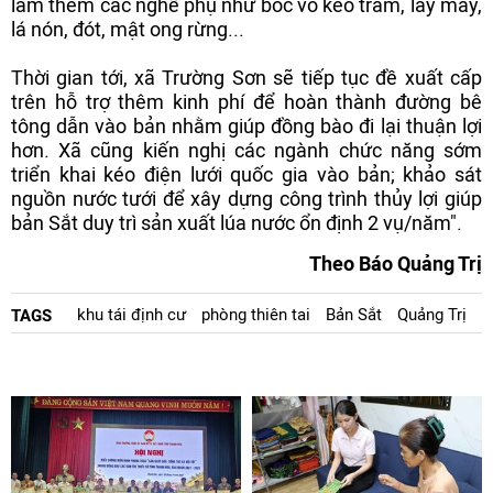
làm thêm các nghề phụ như bóc vỏ keo tràm, lấy mây,
lá nón, đót, mật ong rừng...
Thời gian tới, xã Trường Sơn sẽ tiếp tục đề xuất cấp
trên hỗ trợ thêm kinh phí để hoàn thành đường bê
tông dẫn vào bản nhằm giúp đồng bào đi lại thuận lợi
hơn. Xã cũng kiến nghị các ngành chức năng sớm
triển khai kéo điện lưới quốc gia vào bản; khảo sát
nguồn nước tưới để xây dựng công trình thủy lợi giúp
bản Sắt duy trì sản xuất lúa nước ổn định 2 vụ/năm".
Theo Báo Quảng Trị
khu tái định cư
phòng thiên tai
Bản Sắt
Quảng Trị
TAGS