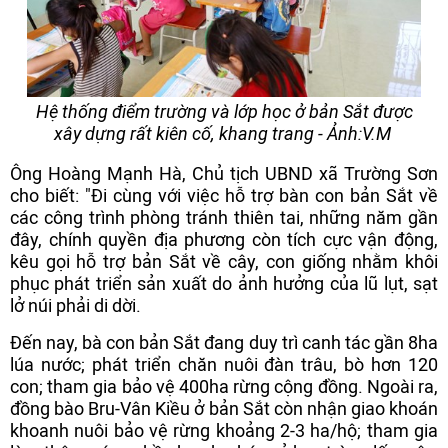
Hệ thống điểm trường và lớp học ở bản Sắt được
xây dựng rất kiên cố, khang trang - Ảnh:V.M
Ông Hoàng Mạnh Hà, Chủ tịch UBND xã Trường Sơn
cho biết: "Đi cùng với việc hỗ trợ bàn con bản Sắt về
các công trình phòng tránh thiên tai, những năm gần
đây, chính quyền địa phương còn tích cực vận động,
kêu gọi hỗ trợ bản Sắt về cây, con giống nhằm khôi
phục phát triển sản xuất do ảnh hưởng của lũ lụt, sạt
lở núi phải di dời.
Đến nay, bà con bản Sắt đang duy trì canh tác gần 8ha
lúa nước; phát triển chăn nuôi đàn trâu, bò hơn 120
con; tham gia bảo vệ 400ha rừng cộng đồng. Ngoài ra,
đồng bào Bru-Vân Kiều ở bản Sắt còn nhận giao khoán
khoanh nuôi bảo vệ rừng khoảng 2-3 ha/hộ; tham gia