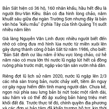
Bản Sắt hiện có 36 hộ, 160 nhân khẩu, hầu hết đều là
người Bru-Vân Kiều. Bản có địa hình lòng chảo, nằm
khuất sâu giữa đại ngàn Trường Sơn nhưng đây là bản
văn hóa "kiểu mẫu" ở phía Tây của tỉnh Quảng Trị suốt
nhiều năm liền
Già làng Nguyễn Văn Linh được nhiều người biết đến
nhờ có công đưa mô hình lúa nước từ miền xuôi lên
gây dựng thành công ở bản Sắt từ năm 1986, cho biết:
"Bản Sắt định cư lâu năm ở khu vực lòng chảo, cứ hễ
năm nào có mưa lớn thì nước lũ ngập lút hết cả đồng
ruộng phía trước mặt, ngập vào tận sân vườn nhà dân.
Riêng đợt lũ lịch sử năm 2020, nước lũ ngập lên 2/3
các nhà sàn trong bản, nước chảy xiết, tiềm ẩn nguy
cơ gây nguy hiểm đến tính mạng người dân. Chưa kể,
ngọn núi phía sau lưng bản bị nứt toác một rãnh dài,
sâu hắm và có thể đổ ập xuống bản hàng triệu mét
khối đất đá. Trước thực tế đó, chính quyền địa phương
và các đơn vị hảo tâm đã khẩn trương hỗ trợ, kịp thời