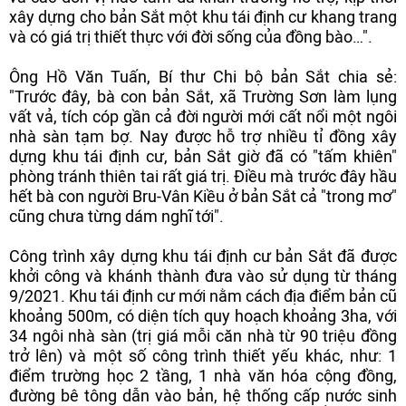
xây dựng cho bản Sắt một khu tái định cư khang trang
và có giá trị thiết thực với đời sống của đồng bào…".
Ông Hồ Văn Tuấn, Bí thư Chi bộ bản Sắt chia sẻ:
"Trước đây, bà con bản Sắt, xã Trường Sơn làm lụng
vất vả, tích cóp gần cả đời người mới cất nổi một ngôi
nhà sàn tạm bợ. Nay được hỗ trợ nhiều tỉ đồng xây
dựng khu tái định cư, bản Sắt giờ đã có "tấm khiên"
phòng tránh thiên tai rất giá trị. Điều mà trước đây hầu
hết bà con người Bru-Vân Kiều ở bản Sắt cả "trong mơ"
cũng chưa từng dám nghĩ tới".
Công trình xây dựng khu tái định cư bản Sắt đã được
khởi công và khánh thành đưa vào sử dụng từ tháng
9/2021. Khu tái định cư mới nằm cách địa điểm bản cũ
khoảng 500m, có diện tích quy hoạch khoảng 3ha, với
34 ngôi nhà sàn (trị giá mỗi căn nhà từ 90 triệu đồng
trở lên) và một số công trình thiết yếu khác, như: 1
điểm trường học 2 tầng, 1 nhà văn hóa cộng đồng,
đường bê tông dẫn vào bản, hệ thống cấp nước sinh