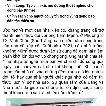
Vĩnh Long: Tạo sinh kế, mở đường thoát nghèo cho
đồng bào Khmer
Chính sách cho người có uy tín trong vùng đồng bào
dân tộc thiểu số
Ước mơ về một căn nhà kiên cố, khang trang đã trở
thành hiện thực đối với ông Lâm Mạnh, ở Phường 2,
TX. Vĩnh Châu (Sóc Trăng) sau nhiều năm sống trong
căn nhà cũ xập xệ. Cuối năm 2021, căn nhà tường
2
khoảng 40m
được đưa vào sử dụng đã đem lại niềm
phấn khởi lớn đối với vợ chồng ông. Ông Mạnh chia sẻ:
“Thu nhập từ nghề mua bán ve chai chỉ đủ sống qua
ngày còn chuyện cất nhà thì không thể. Khi còn ở
trong căn nhà cũ, vào những đêm mưa gió lớn nhà bị
dột, tôi hay qua nhà người khác ngủ nhờ, có đêm thì
thức luôn vì sợ nhà sập. Sự quan tâm của Đảng và
Nhà nước đã giúp vợ chồng tôi ổn định cuộc sống,
thoát khỏi nỗi lo sau rất nhiều năm trăn trở”.