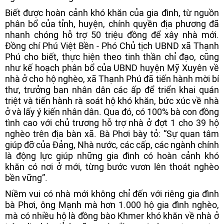
Biết được hoàn cảnh khó khăn của gia đình, từ nguồn
phân bổ của tỉnh, huyện, chính quyền địa phương đã
nhanh chóng hỗ trợ 50 triệu đồng để xây nhà mới.
Đồng chí Phú Việt Bền - Phó Chủ tịch UBND xã Thạnh
Phú cho biết, thực hiện theo tinh thần chỉ đạo, cũng
như kế hoạch phân bổ của UBND huyện Mỹ Xuyên về
nhà ở cho hộ nghèo, xã Thạnh Phú đã tiến hành mời bí
thư, trưởng ban nhân dân các ấp để triển khai quán
triệt và tiến hành rà soát hộ khó khăn, bức xúc về nhà
ở và lấy ý kiến nhân dân. Qua đó, có 100% bà con đồng
tình cao với chủ trương hỗ trợ nhà ở đợt 1 cho 39 hộ
nghèo trên địa bàn xã. Bà Phơi bày tỏ: “Sự quan tâm
giúp đỡ của Đảng, Nhà nước, các cấp, các ngành chính
là động lực giúp những gia đình có hoàn cảnh khó
khăn có nơi ở mới, từng bước vươn lên thoát nghèo
bền vững”.
Niềm vui có nhà mới không chỉ đến với riêng gia đình
bà Phơi, ông Mạnh mà hơn 1.000 hộ gia đình nghèo,
mà có nhiều hộ là đồng bào Khmer khó khăn về nhà ở