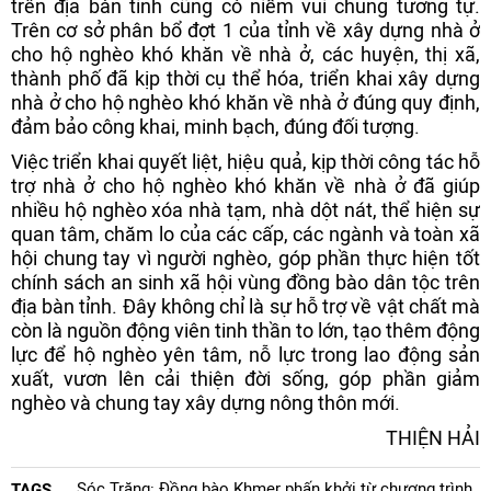
trên địa bàn tỉnh cũng có niềm vui chung tương tự.
Trên cơ sở phân bổ đợt 1 của tỉnh về xây dựng nhà ở
cho hộ nghèo khó khăn về nhà ở, các huyện, thị xã,
thành phố đã kịp thời cụ thể hóa, triển khai xây dựng
nhà ở cho hộ nghèo khó khăn về nhà ở đúng quy định,
đảm bảo công khai, minh bạch, đúng đối tượng.
Việc triển khai quyết liệt, hiệu quả, kịp thời công tác hỗ
trợ nhà ở cho hộ nghèo khó khăn về nhà ở đã giúp
nhiều hộ nghèo xóa nhà tạm, nhà dột nát, thể hiện sự
quan tâm, chăm lo của các cấp, các ngành và toàn xã
hội chung tay vì người nghèo, góp phần thực hiện tốt
chính sách an sinh xã hội vùng đồng bào dân tộc trên
địa bàn tỉnh. Đây không chỉ là sự hỗ trợ về vật chất mà
còn là nguồn động viên tinh thần to lớn, tạo thêm động
lực để hộ nghèo yên tâm, nỗ lực trong lao động sản
xuất, vươn lên cải thiện đời sống, góp phần giảm
nghèo và chung tay xây dựng nông thôn mới.
THIỆN HẢI
Sóc Trăng: Đồng bào Khmer phấn khởi từ chương trình
TAGS