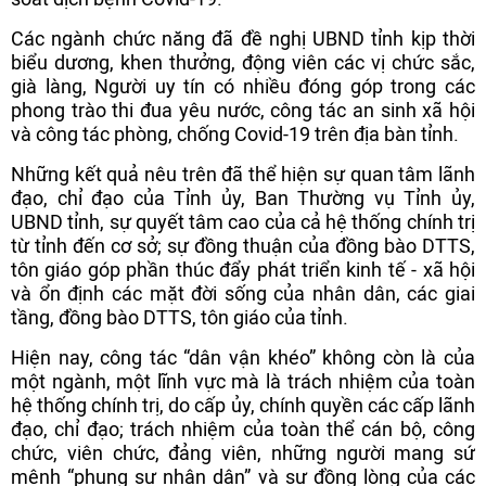
Các ngành chức năng đã đề nghị UBND tỉnh kịp thời
biểu dương, khen thưởng, động viên các vị chức sắc,
già làng, Người uy tín có nhiều đóng góp trong các
phong trào thi đua yêu nước, công tác an sinh xã hội
và công tác phòng, chống Covid-19 trên địa bàn tỉnh.
Những kết quả nêu trên đã thể hiện sự quan tâm lãnh
đạo, chỉ đạo của Tỉnh ủy, Ban Thường vụ Tỉnh ủy,
UBND tỉnh, sự quyết tâm cao của cả hệ thống chính trị
từ tỉnh đến cơ sở; sự đồng thuận của đồng bào DTTS,
tôn giáo góp phần thúc đẩy phát triển kinh tế - xã hội
và ổn định các mặt đời sống của nhân dân, các giai
tầng, đồng bào DTTS, tôn giáo của tỉnh.
Hiện nay, công tác “dân vận khéo” không còn là của
một ngành, một lĩnh vực mà là trách nhiệm của toàn
hệ thống chính trị, do cấp ủy, chính quyền các cấp lãnh
đạo, chỉ đạo; trách nhiệm của toàn thể cán bộ, công
chức, viên chức, đảng viên, những người mang sứ
mệnh “phụng sự nhân dân” và sự đồng lòng của các