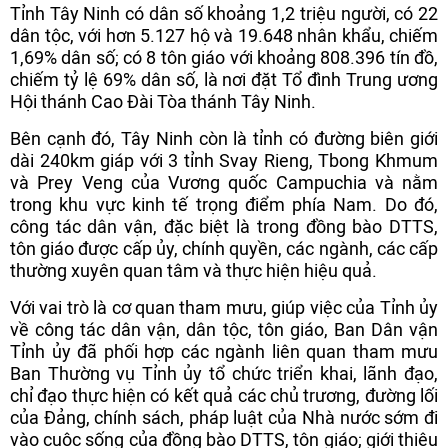
Tỉnh Tây Ninh có dân số khoảng 1,2 triệu người, có 22
dân tộc, với hơn 5.127 hộ và 19.648 nhân khẩu, chiếm
1,69% dân số; có 8 tôn giáo với khoảng 808.396 tín đồ,
chiếm tỷ lệ 69% dân số, là nơi đặt Tổ đình Trung ương
Hội thánh Cao Đài Tòa thánh Tây Ninh.
Bên cạnh đó, Tây Ninh còn là tỉnh có đường biên giới
dài 240km giáp với 3 tỉnh Svay Rieng, Tbong Khmum
và Prey Veng của Vương quốc Campuchia và nằm
trong khu vực kinh tế trọng điểm phía Nam. Do đó,
công tác dân vận, đặc biệt là trong đồng bào DTTS,
tôn giáo được cấp ủy, chính quyền, các ngành, các cấp
thường xuyên quan tâm và thực hiện hiệu quả.
Với vai trò là cơ quan tham mưu, giúp việc của Tỉnh ủy
về công tác dân vận, dân tộc, tôn giáo, Ban Dân vận
Tỉnh ủy đã phối hợp các ngành liên quan tham mưu
Ban Thường vụ Tỉnh ủy tổ chức triển khai, lãnh đạo,
chỉ đạo thực hiện có kết quả các chủ trương, đường lối
của Đảng, chính sách, pháp luật của Nhà nước sớm đi
vào cuộc sống của đồng bào DTTS, tôn giáo; giới thiệu