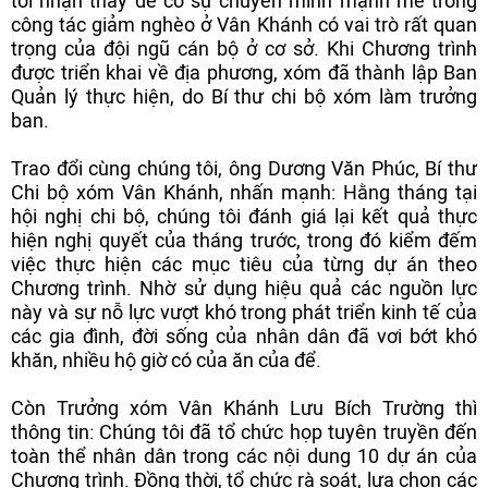
tôi nhận thấy để có sự chuyển mình mạnh mẽ trong
công tác giảm nghèo ở Vân Khánh có vai trò rất quan
trọng của đội ngũ cán bộ ở cơ sở. Khi Chương trình
được triển khai về địa phương, xóm đã thành lập Ban
Quản lý thực hiện, do Bí thư chi bộ xóm làm trưởng
ban.
Trao đổi cùng chúng tôi, ông Dương Văn Phúc, Bí thư
Chi bộ xóm Vân Khánh, nhấn mạnh: Hằng tháng tại
hội nghị chi bộ, chúng tôi đánh giá lại kết quả thực
hiện nghị quyết của tháng trước, trong đó kiểm đếm
việc thực hiện các mục tiêu của từng dự án theo
Chương trình. Nhờ sử dụng hiệu quả các nguồn lực
này và sự nỗ lực vượt khó trong phát triển kinh tế của
các gia đình, đời sống của nhân dân đã vơi bớt khó
khăn, nhiều hộ giờ có của ăn của để.
Còn Trưởng xóm Vân Khánh Lưu Bích Trường thì
thông tin: Chúng tôi đã tổ chức họp tuyên truyền đến
toàn thể nhân dân trong các nội dung 10 dự án của
Chương trình. Đồng thời, tổ chức rà soát, lựa chọn các