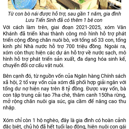
Từ con bò nái được hỗ trợ, sau gần 1 năm, gia đình
Lưu Tiến Sinh đã có thêm 1 bê con
Với cách làm trên, giai đoạn 2021-2025, xóm Vân
Khánh đã triển khai thành công mô hình hỗ trợ phát
triển cộng đồng chăn nuôi bò, với tổng số 33 con, tổng
kinh phí Nhà nước hỗ trợ 700 triệu đồng. Ngoài ra,
xóm còn thực hiện các dự án hỗ trợ về nước sạch, mô
hình hỗ trợ phát triển sản xuất, đa dạng hóa sinh kế,
chuyển đổi cơ cấu vật nuôi.
Bên cạnh đó, từ nguồn vốn của Ngân hàng Chính sách
xã hội, 2 tổ vay vốn của xóm đã phối hợp giải ngân với
tổng dư nợ hiện nay trên 8 tỷ đồng. Được vay vốn, bà
con tập trung cải tạo 7ha chè, thâm canh 150ha rừng,
mở rộng chăn nuôi gia súc, gia cầm để nâng cao thu
nhập.
Xóm chỉ còn 1 hộ nghèo, đây là gia đình có hoàn cảnh
đặc biệt, chủ hộ đã hết tuổi lao động, hiện nuôi con gái