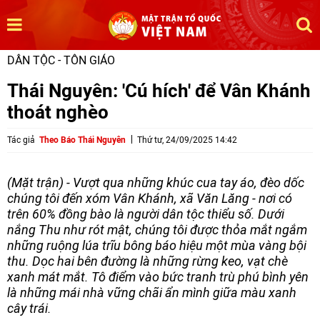
DÂN TỘC - TÔN GIÁO
Thái Nguyên: 'Cú hích' để Vân Khánh
thoát nghèo
Tác giả
Theo Báo Thái Nguyên
Thứ tư, 24/09/2025 14:42
(Mặt trận) - Vượt qua những khúc cua tay áo, đèo dốc
chúng tôi đến xóm Vân Khánh, xã Văn Lăng - nơi có
trên 60% đồng bào là người dân tộc thiểu số. Dưới
nắng Thu như rót mật, chúng tôi được thỏa mắt ngắm
những ruộng lúa trĩu bông báo hiệu một mùa vàng bội
thu. Dọc hai bên đường là những rừng keo, vạt chè
xanh mát mắt. Tô điểm vào bức tranh trù phú bình yên
là những mái nhà vững chãi ẩn mình giữa màu xanh
cây trái.