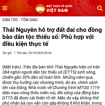
DÂN TỘC - TÔN GIÁO
Thái Nguyên hỗ trợ đất đai cho đồng
bào dân tộc thiểu số: Phù hợp với
điều kiện thực tế
Tác giả
Thứ sáu, 18/10/2024 00:00
(Mặt trận) -Trên địa bàn tỉnh Thái Nguyên hiện có trên
384 nghìn người dân tộc thiểu số (DTTS) sinh sống,
chiếm gần 30% dân số toàn tỉnh. Những năm qua,
được thụ hưởng các chương trình, dự án, chính sách
lớn của Đảng, Nhà nước về Chương trình MTQG 1719
diện mạo nông thôn miền núi, đời sống của đồng bào
DTTS đã được cải thiện rõ rệt. Mặc dù vậy, không thể
phủ nhận bà con vẫn còn gặp không ít khó khăn, trong