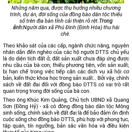
Những năm qua, được thụ hưởng nhiều chương
trình, dự án, đời sống của đồng bào dân tộc thiểu
số trên địa bàn tỉnh cải thiện rõ rệt.
Trong
ảnh:
Người dân xã Phú Đình (Định Hóa) thu hái
chè.
Theo khảo sát của các cấp, ngành chức năng, nguyên
nhân dẫn đến nghèo của các hộ người DTTS chủ yếu
là do diện tích đất ở, đất sản xuất chưa đáp ứng được
nhu cầu của bà con; thiếu phương tiện, vốn sản xuất;
bị hạn chế trong việc tiếp cận các dịch vụ xã hội cơ
bản, kiến thức khoa học trong sản xuất… Bởi vậy, chính
sách về đất đai đối với đồng bào DTTS có vai trò rất
quan trọng trong đời sống của bà con.
Theo ông Khúc Kim Quảng, Chủ tịch UBND xã Quang
Sơn (Đồng Hỷ) - xã có đông đồng bào dân tộc Mông
sinh sống, chính sách về đất đai là để bảo đảm ổn định
cuộc sống cho đồng bào DTTS, phù hợp với phong tục,
tập quán, tín ngưỡng, bản sắc văn hóa và điều kiện