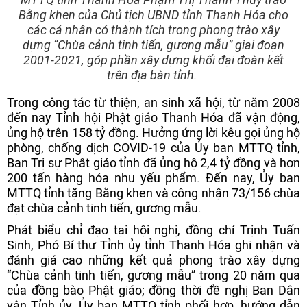
Bằng khen của Chủ tịch UBND tỉnh Thanh Hóa cho
các cá nhân có thành tích trong phong trào xây
dựng “Chùa cảnh tinh tiến, gương mẫu” giai đoạn
2001-2021, góp phần xây dựng khối đại đoàn kết
trên địa bàn tỉnh.
Trong công tác từ thiện, an sinh xã hội, từ năm 2008
đến nay Tỉnh hội Phật giáo Thanh Hóa đã vận động,
ủng hộ trên 158 tỷ đồng. Hưởng ứng lời kêu gọi ủng hộ
phòng, chống dịch COVID-19 của Ủy ban MTTQ tỉnh,
Ban Trị sự Phật giáo tỉnh đã ủng hộ 2,4 tỷ đồng và hơn
200 tấn hàng hóa nhu yếu phẩm. Đến nay, Ủy ban
MTTQ tỉnh tặng Bằng khen và công nhận 73/156 chùa
đạt chùa cảnh tinh tiến, gương mẫu.
Phát biểu chỉ đạo tại hội nghị, đồng chí Trịnh Tuấn
Sinh, Phó Bí thư Tỉnh ủy tỉnh Thanh Hóa ghi nhận và
đánh giá cao những kết quả phong trào xây dựng
“Chùa cảnh tinh tiến, gương mẫu” trong 20 năm qua
của đồng bào Phật giáo; đồng thời đề nghị Ban Dân
vận Tỉnh ủy, Ủy ban MTTQ tỉnh phối hợp, hướng dẫn