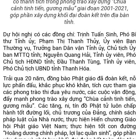
có thành tích trong phong trào xây dựng “Chùa
cảnh tinh tiến, gương mẫu” giai đoạn 2001-2021,
góp phần xây dựng khối đại đoàn kết trên địa bàn
tỉnh.
Dự hội nghị có các đồng chí: Trịnh Tuấn Sinh, Phó Bí
thư Tỉnh ủy; Phạm Thị Thanh Thủy, Ủy viên Ban
Thường vụ, Trưởng ban Dân vận Tỉnh ủy, Chủ tịch Ủy
ban MTTQ tỉnh; Nguyễn Quang Hải, Tỉnh ủy viên, Phó
Chủ tịch HĐND tỉnh; Đầu Thanh Tùng, Tỉnh ủy viên,
Phó Chủ tịch UBND tỉnh Thanh Hóa.
Trải qua 20 năm, đồng bào Phật giáo đã đoàn kết, nỗ
lực phấn đấu, khắc phục khó khăn, tích cực tham gia
các phong trào thi đua yêu nước, các cuộc vận động,
đẩy mạnh phong trào xây dựng “Chùa cảnh tinh tiến,
gương mẫu”. Các tăng, ni, tín đồ Phật tử luôn chấp
hành tốt đường lối, chủ trương của Đảng, chính sách
pháp luật của Nhà nước, thực hiện Hiến chương Giáo
hội Phật giáo Việt Nam; thực hiện tốt con đường
“Hoằng dương chính pháp, lợi lạc quần sinh”, góp phần