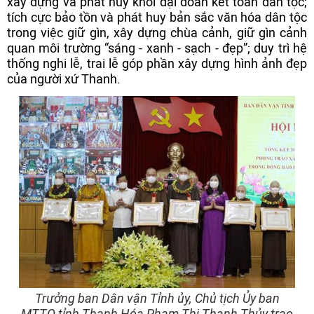
xây dựng và phát huy khối đại đoàn kết toàn dân tộc;
tích cực bảo tồn và phát huy bản sắc văn hóa dân tộc
trong việc giữ gìn, xây dựng chùa cảnh, giữ gìn cảnh
quan môi trường “sáng - xanh - sạch - đẹp”; duy trì hệ
thống nghi lễ, trai lễ góp phần xây dựng hình ảnh đẹp
của người xứ Thanh.
Trưởng ban Dân vận Tỉnh ủy, Chủ tịch Ủy ban
MTTQ tỉnh Thanh Hóa Phạm Thị Thanh Thủy trao