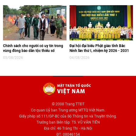
Chính sách cho người có uy tín trong
Đại hội đại biểu Phật giáo tỉnh Bắc
vùng đồng bào dân tộc thiểu số
Ninh lần thứ I, nhiệm kỳ 2026 - 2031
05/08/2026
04/08/2026
© 2008 Trang TTĐT
Cơ quan Uỷ ban Trung ương MTTQ Việt Nam.
Giấy phép số:111/GP-BC của Bộ Thông tin và Truyền thông.
Trưởng ban Biên tập: TS. VŨ VĂN TIẾN
Địa chỉ: 46 Tràng Thi - Hà Nội
ĐT: 08046154