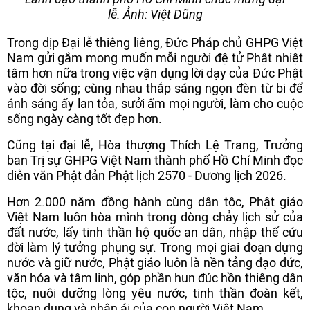
lễ. Ảnh: Việt Dũng
Trong dịp Đại lễ thiêng liêng, Đức Pháp chủ GHPG Việt
Nam gửi gắm mong muốn mỗi người đệ tử Phật nhiệt
tâm hơn nữa trong việc vận dụng lời dạy của Đức Phật
vào đời sống; cùng nhau thắp sáng ngọn đèn từ bi để
ánh sáng ấy lan tỏa, sưởi ấm mọi người, làm cho cuộc
sống ngày càng tốt đẹp hơn.
Cũng tại đại lễ, Hòa thượng Thích Lệ Trang, Trưởng
ban Trị sự GHPG Việt Nam thành phố Hồ Chí Minh đọc
diễn văn Phật đản Phật lịch 2570 - Dương lịch 2026.
Hơn 2.000 năm đồng hành cùng dân tộc, Phật giáo
Việt Nam luôn hòa mình trong dòng chảy lịch sử của
đất nước, lấy tinh thần hộ quốc an dân, nhập thế cứu
đời làm lý tưởng phụng sự. Trong mọi giai đoạn dựng
nước và giữ nước, Phật giáo luôn là nền tảng đạo đức,
văn hóa và tâm linh, góp phần hun đúc hồn thiêng dân
tộc, nuôi dưỡng lòng yêu nước, tinh thần đoàn kết,
khoan dung và nhân ái của con người Việt Nam.