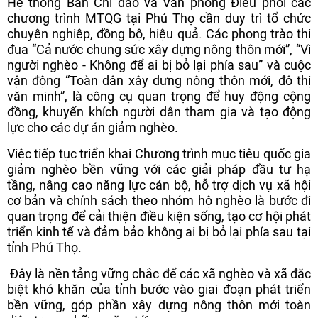
Hệ thống Ban Chỉ đạo và Văn phòng Điều phối các
chương trình MTQG tại Phú Thọ cần duy trì tổ chức
chuyên nghiệp, đồng bộ, hiệu quả. Các phong trào thi
đua “Cả nước chung sức xây dựng nông thôn mới”, “Vì
người nghèo - Không để ai bị bỏ lại phía sau” và cuộc
vận động “Toàn dân xây dựng nông thôn mới, đô thị
văn minh”, là công cụ quan trọng để huy động cộng
đồng, khuyến khích người dân tham gia và tạo động
lực cho các dự án giảm nghèo.
Việc tiếp tục triển khai Chương trình mục tiêu quốc gia
giảm nghèo bền vững với các giải pháp đầu tư hạ
tầng, nâng cao năng lực cán bộ, hỗ trợ dịch vụ xã hội
cơ bản và chính sách theo nhóm hộ nghèo là bước đi
quan trọng để cải thiện điều kiện sống, tạo cơ hội phát
triển kinh tế và đảm bảo không ai bị bỏ lại phía sau tại
tỉnh Phú Thọ.
Đây là nền tảng vững chắc để các xã nghèo và xã đặc
biệt khó khăn của tỉnh bước vào giai đoạn phát triển
bền vững, góp phần xây dựng nông thôn mới toàn