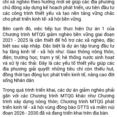
chí xã nghèo theo hướng mới sẽ giúp các địa phương
chủ động xây dựng kế hoạch phát triển, ưu tiên đầu tư
các công trình thiết yếu và tạo nền tảng vững chắc
cho phát triển kinh tế- xã hội bền vững.
Bên cạnh đó, việc tiếp tục thực hiện Dự án 1 của
Chương trình MTQG giảm nghèo bền vững giai đoạn
2021 - 2025 là cần thiết để hỗ trợ các xã nghèo, đặc
biệt sau sáp nhập. Đặc biệt là dự án tập trung đầu tư
hạ tầng kinh tế - xã hội như: Giao thông nông thôn;
điện; trường học; trạm y tế; hệ thống nước sinh hoạt
và xử lý rác thải. Đây là các yếu tố thiết yếu giúp các
địa phương giải quyết những tiêu chí còn thiếu hụt,
đồng thời tạo động lực phát triển kinh tế, nâng cao đời
sống Nhân dân.
Trong quá trình triển khai, các dự án giảm nghèo phải
gắn với các Chương trình MTQG khác như Chương
trình xây dựng nông thôn; Chương trình MTQG phát
triển kinh tế - xã hội vùng đồng bào DTTS và miền núi
đoạn 2026 - 2030 đã và đang triển khai trên địa bàn.