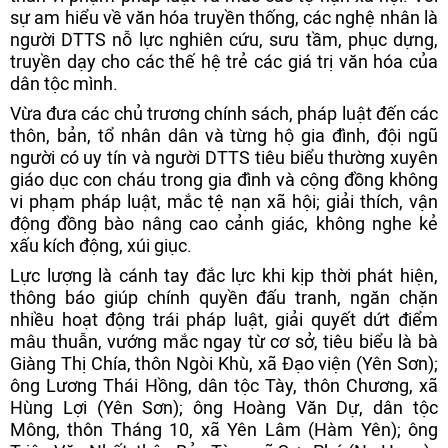
sự am hiểu về văn hóa truyền thống, các nghệ nhân là
người DTTS nỗ lực nghiên cứu, sưu tầm, phục dựng,
truyền dạy cho các thế hệ trẻ các giá trị văn hóa của
dân tộc mình.
Vừa đưa các chủ trương chính sách, pháp luật đến các
thôn, bản, tổ nhân dân và từng hộ gia đình, đội ngũ
người có uy tín và người DTTS tiêu biểu thường xuyên
giáo dục con cháu trong gia đình và cộng đồng không
vi phạm pháp luật, mắc tệ nạn xã hội; giải thích, vận
động đồng bào nâng cao cảnh giác, không nghe kẻ
xấu kích động, xúi giục.
Lực lượng là cánh tay đắc lực khi kịp thời phát hiện,
thông báo giúp chính quyền đấu tranh, ngăn chặn
nhiều hoạt động trái pháp luật, giải quyết dứt điểm
mâu thuẫn, vướng mắc ngay từ cơ sở, tiêu biểu là bà
Giàng Thị Chía, thôn Ngòi Khù, xã Đạo viện (Yên Sơn);
ông Lương Thái Hồng, dân tộc Tày, thôn Chương, xã
Hùng Lợi (Yên Sơn); ông Hoàng Văn Dự, dân tộc
Mông, thôn Tháng 10, xã Yên Lâm (Hàm Yên); ông