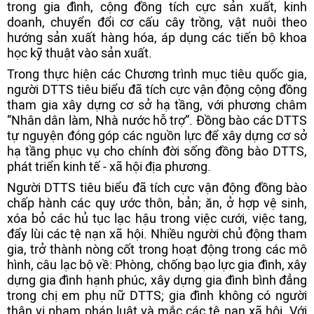
trong gia đình, cộng đồng tích cực sản xuất, kinh
doanh, chuyển đổi cơ cấu cây trồng, vật nuôi theo
hướng sản xuất hàng hóa, áp dụng các tiến bộ khoa
học kỹ thuật vào sản xuất.
Trong thực hiện các Chương trình mục tiêu quốc gia,
người DTTS tiêu biểu đã tích cực vận động cộng đồng
tham gia xây dựng cơ sở hạ tầng, với phương châm
“Nhân dân làm, Nhà nước hỗ trợ”. Đồng bào các DTTS
tự nguyện đóng góp các nguồn lực để xây dựng cơ sở
hạ tầng phục vụ cho chính đời sống đồng bào DTTS,
phát triển kinh tế - xã hội địa phương.
Người DTTS tiêu biểu đã tích cực vận động đồng bào
chấp hành các quy ước thôn, bản; ăn, ở hợp vệ sinh,
xóa bỏ các hủ tục lạc hậu trong việc cưới, việc tang,
đẩy lùi các tệ nạn xã hội. Nhiều người chủ động tham
gia, trở thành nòng cốt trong hoạt động trong các mô
hình, câu lạc bộ về: Phòng, chống bạo lực gia đình, xây
dựng gia đình hạnh phúc, xây dựng gia đình bình đẳng
trong chị em phụ nữ DTTS; gia đình không có người
thân vi phạm pháp luật và mắc các tệ nạn xã hội. Với