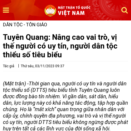
DÂN TỘC - TÔN GIÁO
Tuyên Quang: Nâng cao vai trò, vị
thế người có uy tín, người dân tộc
thiểu số tiêu biểu
Tác giả
Thứ sáu, 03/11/2023 09:37
(Mặt trận) -Thời gian qua, người có uy tín và người dân
tộc thiểu số (DTTS) tiêu biểu tỉnh Tuyên Quang luôn
được đồng bào tín nhiệm. Vì gần dân, sát dân, hiểu
dân, lực lượng này có khả năng tác động, tập hợp quần
chúng. Họ là “mắt xích” quan trọng giữa nhân dân với
cấp ủy, chính quyền địa phương, vai trò và vị thế người
có uy tín, người DTTS tiêu biểu không ngừng được phát
huy trên tất cả các lĩnh vực của đời sống xã hội.