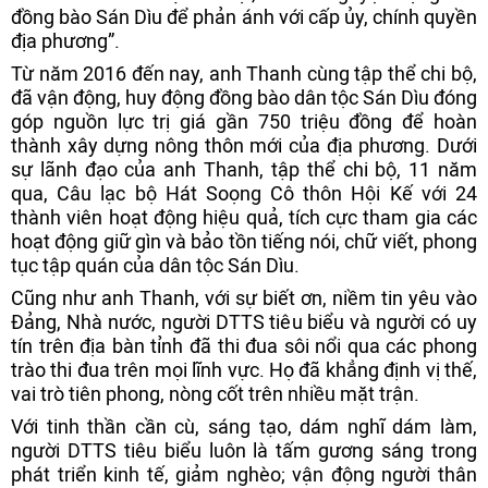
đồng bào Sán Dìu để phản ánh với cấp ủy, chính quyền
địa phương”.
Từ năm 2016 đến nay, anh Thanh cùng tập thể chi bộ,
đã vận động, huy động đồng bào dân tộc Sán Dìu đóng
góp nguồn lực trị giá gần 750 triệu đồng để hoàn
thành xây dựng nông thôn mới của địa phương. Dưới
sự lãnh đạo của anh Thanh, tập thể chi bộ, 11 năm
qua, Câu lạc bộ Hát Soọng Cô thôn Hội Kế với 24
thành viên hoạt động hiệu quả, tích cực tham gia các
hoạt động giữ gìn và bảo tồn tiếng nói, chữ viết, phong
tục tập quán của dân tộc Sán Dìu.
Cũng như anh Thanh, với sự biết ơn, niềm tin yêu vào
Đảng, Nhà nước, người DTTS tiêu biểu và người có uy
tín trên địa bàn tỉnh đã thi đua sôi nổi qua các phong
trào thi đua trên mọi lĩnh vực. Họ đã khẳng định vị thế,
vai trò tiên phong, nòng cốt trên nhiều mặt trận.
Với tinh thần cần cù, sáng tạo, dám nghĩ dám làm,
người DTTS tiêu biểu luôn là tấm gương sáng trong
phát triển kinh tế, giảm nghèo; vận động người thân