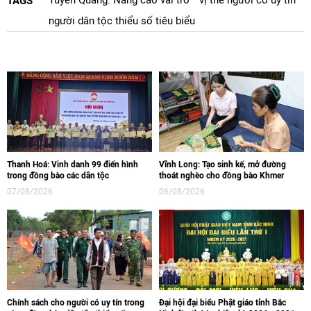
Tuyên Quang: Nâng cao vai trò
vị thế người có uy tín
TAGS
người dân tộc thiểu số tiêu biểu
Thanh Hoá: Vinh danh 99 điển hình
Vĩnh Long: Tạo sinh kế, mở đường
trong đồng bào các dân tộc
thoát nghèo cho đồng bào Khmer
07/08/2026
06/08/2026
Chính sách cho người có uy tín trong
Đại hội đại biểu Phật giáo tỉnh Bắc