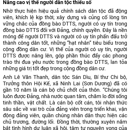
Nâng cao vị thế người dân tộc thiểu số
Nhờ thực hiện hiệu quả chính sách dân tộc đã động
viên, khích lệ kịp thời; xây dựng và củng cố lòng tin
vững chắc của đồng bào DTTS, người có uy tín trong
đồng bào DTTS đối với Đảng, chính quyền. Đây là nền
móng để người DTTS và người có uy tín phấn đấu trở
thành công dân tốt, những “hạt nhân” tiêu biểu trong
cộng đồng dân cư. Vị thế của người có uy tín, người
DTTS được nâng lên, góp phần thúc đẩy các phong
trào thi đua yêu nước trong đồng bào DTTS, lan tỏa
những giá trị tốt đẹp trong cộng đồng dân cư.
Anh Lê Văn Thanh, dân tộc Sán Dìu, Bí thư Chi bộ,
Trưởng thôn Hội Kế, xã Ninh Lai (Sơn Dương) đã có
gần 10 năm là cán bộ chủ chốt của thôn. “Chúng tôi
luôn được Đảng, nhà nước quan tâm, chăm lo đời sống
tinh thần, vật chất. Là cán bộ cốt cán, tôi nhận thức
sâu sắc về vai trò của đảng viên trong triển khai, vận
động đảng viên, quần chúng nhân dân thực hiện các
chủ trương, đường lối. Đồng thời, thường xuyên nắm
bắt tình hình dư luận xã hội, tâm tư nguyện vọng của