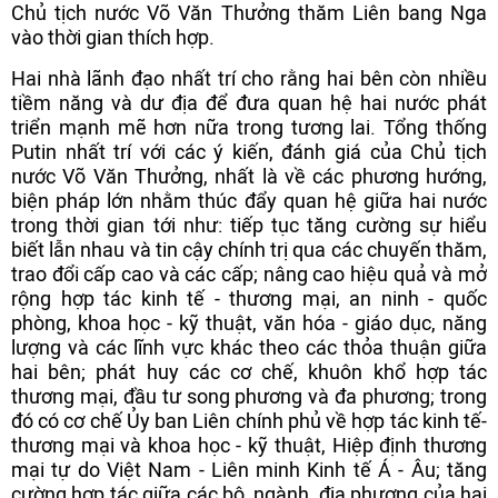
Chủ tịch nước Võ Văn Thưởng thăm Liên bang Nga
vào thời gian thích hợp.
Hai nhà lãnh đạo nhất trí cho rằng hai bên còn nhiều
tiềm năng và dư địa để đưa quan hệ hai nước phát
triển mạnh mẽ hơn nữa trong tương lai. Tổng thống
Putin nhất trí với các ý kiến, đánh giá của Chủ tịch
nước Võ Văn Thưởng, nhất là về các phương hướng,
biện pháp lớn nhằm thúc đẩy quan hệ giữa hai nước
trong thời gian tới như: tiếp tục tăng cường sự hiểu
biết lẫn nhau và tin cậy chính trị qua các chuyến thăm,
trao đổi cấp cao và các cấp; nâng cao hiệu quả và mở
rộng hợp tác kinh tế - thương mại, an ninh - quốc
phòng, khoa học - kỹ thuật, văn hóa - giáo dục, năng
lượng và các lĩnh vực khác theo các thỏa thuận giữa
hai bên; phát huy các cơ chế, khuôn khổ hợp tác
thương mại, đầu tư song phương và đa phương; trong
đó có cơ chế Ủy ban Liên chính phủ về hợp tác kinh tế-
thương mại và khoa học - kỹ thuật, Hiệp định thương
mại tự do Việt Nam - Liên minh Kinh tế Á - Âu; tăng
cường hợp tác giữa các bộ, ngành, địa phương của hai