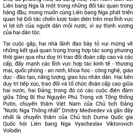
Liên bang Nga là một trong những đối tác quan trọng
hàng đầu; mong muốn cùng Liên bang Nga phát triển
quan hệ Đối tác chiến lược toàn diện trên mọi lĩnh vực
vì lợi ích của người dân mỗi nước, vì sự thịnh vượng
của hai dân tộc.
Tại cuộc gặp, hai nhà lãnh đạo bày tỏ vui mừng về
những kết quả quan trọng trong hợp tác song phương
thời gian qua như duy trì trao đổi đoàn cấp cao và các
cấp, đẩy mạnh các lĩnh vực hợp tác kinh tế - thương
mại, quốc phòng - an ninh, khoa học - công nghệ, giáo
dục - đào tạo, năng lượng, giao lưu nhân dân. Hai bên
duy trì tiếp xúc, trao đổi và tổ chức đoàn cấp cao giữa
hai nước, hai Đảng; trong đó có các cuộc điện đàm
giữa Tổng Bí thư Nguyễn Phú Trọng với Tổng thống
Putin, chuyến thăm Việt Nam của Chủ tịch Đảng
“Nước Nga Thống nhất” Dmitry Medvedev và gần đây
nhất là chuyến thăm của Chủ tịch Duma Quốc gia
Quốc hội Liên bang Nga Vyacheslav Viktorovich
Volodin.