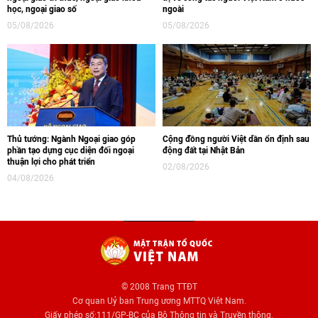
học, ngoại giao số
ngoài
05/08/2026
05/08/2026
Thủ tướng: Ngành Ngoại giao góp
Cộng đồng người Việt dần ổn định sau
phần tạo dựng cục diện đối ngoại
động đất tại Nhật Bản
thuận lợi cho phát triển
02/08/2026
04/08/2026
© 2008 Trang TTĐT
Cơ quan Uỷ ban Trung ương MTTQ Việt Nam.
Giấy phép số:111/GP-BC của Bộ Thông tin và Truyền thông.