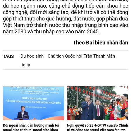
dù học ngành nào, cũng chủ động tiếp cận khoa học
công nghệ, đổi mới sáng tạo, để khi trở về có thể đóng
góp thiết thực cho quê hương, đất nước, góp phần đưa
Việt Nam trở thành nước thu nhập trung bình cao vào
năm 2030 và thu nhập cao vào năm 2045.
Theo Đại biểu nhân dân
Du học sinh
Chủ tịch Quốc hội Trần Thanh Mẫn
TAGS
Italia
Đối ngoại nhân dân hướng mạnh tới
Nghị quyết số 23-NQ/TW của Bộ Chính
ngoại giao tri thức, ngoại giao khoa
trị về công tác người Việt Nam ở nước