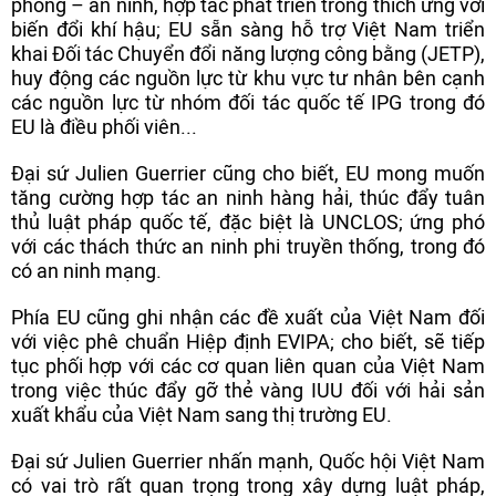
phòng – an ninh, hợp tác phát triển trong thích ứng với
biến đổi khí hậu; EU sẵn sàng hỗ trợ Việt Nam triển
khai Đối tác Chuyển đổi năng lượng công bằng (JETP),
huy động các nguồn lực từ khu vực tư nhân bên cạnh
các nguồn lực từ nhóm đối tác quốc tế IPG trong đó
EU là điều phối viên...
Đại sứ Julien Guerrier cũng cho biết, EU mong muốn
tăng cường hợp tác an ninh hàng hải, thúc đẩy tuân
thủ luật pháp quốc tế, đặc biệt là UNCLOS; ứng phó
với các thách thức an ninh phi truyền thống, trong đó
có an ninh mạng.
Phía EU cũng ghi nhận các đề xuất của Việt Nam đối
với việc phê chuẩn Hiệp định EVIPA; cho biết, sẽ tiếp
tục phối hợp với các cơ quan liên quan của Việt Nam
trong việc thúc đẩy gỡ thẻ vàng IUU đối với hải sản
xuất khẩu của Việt Nam sang thị trường EU.
Đại sứ Julien Guerrier nhấn mạnh, Quốc hội Việt Nam
có vai trò rất quan trọng trong xây dựng luật pháp,