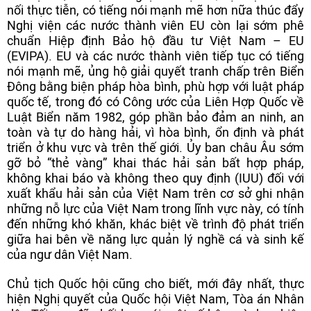
nối thực tiễn, có tiếng nói mạnh mẽ hơn nữa thúc đẩy
Nghị viện các nước thành viên EU còn lại sớm phê
chuẩn Hiệp định Bảo hộ đầu tư Việt Nam – EU
(EVIPA). EU và các nước thành viên tiếp tục có tiếng
nói mạnh mẽ, ủng hộ giải quyết tranh chấp trên Biển
Đông bằng biện pháp hòa bình, phù hợp với luật pháp
quốc tế, trong đó có Công ước của Liên Hợp Quốc về
Luật Biển năm 1982, góp phần bảo đảm an ninh, an
toàn và tự do hàng hải, vì hòa bình, ổn định và phát
triển ở khu vực và trên thế giới. Ủy ban châu Âu sớm
gỡ bỏ “thẻ vàng” khai thác hải sản bất hợp pháp,
không khai báo và không theo quy định (IUU) đối với
xuất khẩu hải sản của Việt Nam trên cơ sở ghi nhận
những nỗ lực của Việt Nam trong lĩnh vực này, có tính
đến những khó khăn, khác biệt về trình độ phát triển
giữa hai bên về năng lực quản lý nghề cá và sinh kế
của ngư dân Việt Nam.
Chủ tịch Quốc hội cũng cho biết, mới đây nhất, thực
hiện Nghị quyết của Quốc hội Việt Nam, Tòa án Nhân