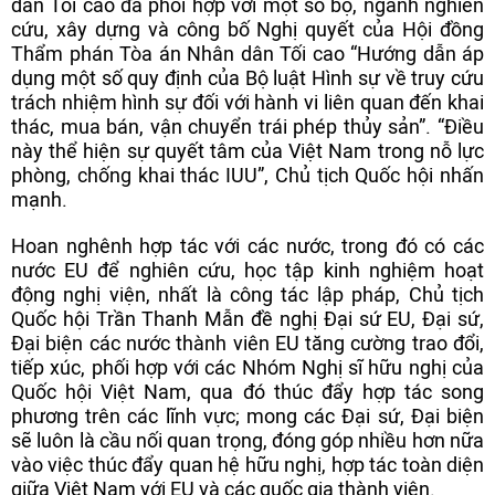
dân Tối cao đã phối hợp với một số bộ, ngành nghiên
cứu, xây dựng và công bố Nghị quyết của Hội đồng
Thẩm phán Tòa án Nhân dân Tối cao “Hướng dẫn áp
dụng một số quy định của Bộ luật Hình sự về truy cứu
trách nhiệm hình sự đối với hành vi liên quan đến khai
thác, mua bán, vận chuyển trái phép thủy sản”. “Điều
này thể hiện sự quyết tâm của Việt Nam trong nỗ lực
phòng, chống khai thác IUU”, Chủ tịch Quốc hội nhấn
mạnh.
Hoan nghênh hợp tác với các nước, trong đó có các
nước EU để nghiên cứu, học tập kinh nghiệm hoạt
động nghị viện, nhất là công tác lập pháp, Chủ tịch
Quốc hội Trần Thanh Mẫn đề nghị Đại sứ EU, Đại sứ,
Đại biện các nước thành viên EU tăng cường trao đổi,
tiếp xúc, phối hợp với các Nhóm Nghị sĩ hữu nghị của
Quốc hội Việt Nam, qua đó thúc đẩy hợp tác song
phương trên các lĩnh vực; mong các Đại sứ, Đại biện
sẽ luôn là cầu nối quan trọng, đóng góp nhiều hơn nữa
vào việc thúc đẩy quan hệ hữu nghị, hợp tác toàn diện
giữa Việt Nam với EU và các quốc gia thành viên.