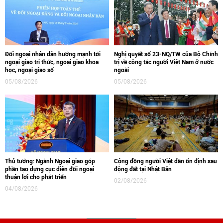
Đối ngoại nhân dân hướng mạnh tới
Nghị quyết số 23-NQ/TW của Bộ Chính
ngoại giao tri thức, ngoại giao khoa
trị về công tác người Việt Nam ở nước
học, ngoại giao số
ngoài
05/08/2026
05/08/2026
Thủ tướng: Ngành Ngoại giao góp
Cộng đồng người Việt dần ổn định sau
phần tạo dựng cục diện đối ngoại
động đất tại Nhật Bản
thuận lợi cho phát triển
02/08/2026
04/08/2026