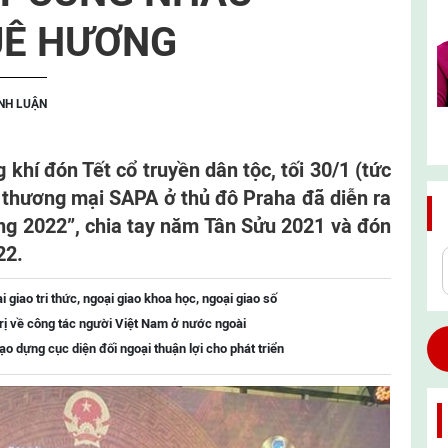
UÊ HƯƠNG
ÌNH LUẬN
khí đón Tết cổ truyền dân tộc, tối 30/1 (tức
m thương mại SAPA ở thủ đô Praha đã diễn ra
g 2022”, chia tay năm Tân Sửu 2021 và đón
22.
giao tri thức, ngoại giao khoa học, ngoại giao số
ị về công tác người Việt Nam ở nước ngoài
o dựng cục diện đối ngoại thuận lợi cho phát triển