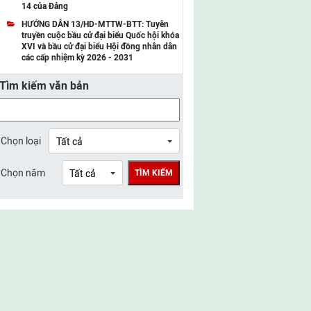
14 của Đảng
UBMTTQ Việt Nam tỉnh Điện Biên
HƯỚNG DẪN 13/HD-MTTW-BTT: Tuyên
truyền cuộc bầu cử đại biểu Quốc hội khóa
UBMTTQ Việt Nam tỉnh Sơn La
XVI và bầu cử đại biểu Hội đồng nhân dân
các cấp nhiệm kỳ 2026 - 2031
UBMTTQ Việt Nam tỉnh Thanh Hóa
Tìm kiếm văn bản
UBMTTQ Việt Nam tỉnh Nghệ An
UBMTTQ Việt Nam tỉnh Hà Tĩnh
UBMTTQ Việt Nam tỉnh Tuyên Quang
Chọn loại
UBMTTQ Việt Nam tỉnh Lào Cai
Chọn năm
TÌM KIẾM
UBMTTQ Việt Nam tỉnh Thái Nguyên
UBMTTQ Việt Nam tỉnh Phú Thọ
UBMTTQ Việt Nam tỉnh Bắc Ninh
UBMTTQ Việt Nam tỉnh Hưng Yên
UBMTTQ Việt Nam tỉnh Ninh Bình
UBMTTQ Việt Nam tỉnh Quảng Trị