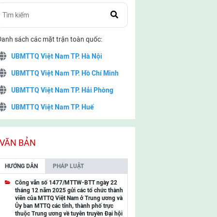
Danh sách các mặt trận toàn quốc:
UBMTTQ Việt Nam TP. Hà Nội
UBMTTQ Việt Nam TP. Hồ Chí Minh
UBMTTQ Việt Nam TP. Hải Phòng
UBMTTQ Việt Nam TP. Huế
UBMTTQ Việt Nam TP. Đà Nẵng
UBMTTQ Việt Nam TP. Cần Thơ
VĂN BẢN
UBMTTQ Việt Nam tỉnh Quảng Ninh
HƯỚNG DẪN
PHÁP LUẬT
UBMTTQ Việt Nam tỉnh Cao Bằng
Công văn số 1477/MTTW-BTT ngày 22
tháng 12 năm 2025 gửi các tổ chức thành
UBMTTQ Việt Nam tỉnh Lạng Sơn
viên của MTTQ Việt Nam ở Trung ương và
Ủy ban MTTQ các tỉnh, thành phố trực
UBMTTQ Việt Nam tỉnh Lai Châu
thuộc Trung ương về tuyên truyền Đại hội