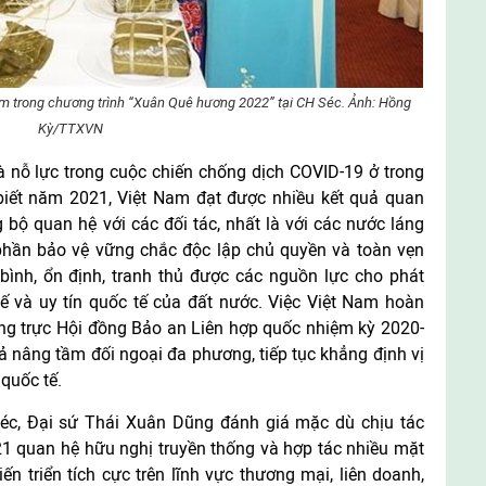
m trong chương trình “Xuân Quê hương 2022” tại CH Séc. Ảnh: Hồng
Kỳ/TTXVN
 nỗ lực trong cuộc chiến chống dịch COVID-19 ở trong
iết năm 2021, Việt Nam đạt được nhiều kết quả quan
g bộ quan hệ với các đối tác, nhất là với các nước láng
 phần bảo vệ vững chắc độc lập chủ quyền và toàn vẹn
bình, ổn định, tranh thủ được các nguồn lực cho phát
 thế và uy tín quốc tế của đất nước. Việc Việt Nam hoàn
ờng trực Hội đồng Bảo an Liên hợp quốc nhiệm kỳ 2020-
 nâng tầm đối ngoại đa phương, tiếp tục khẳng định vị
 quốc tế.
éc, Đại sứ Thái Xuân Dũng đánh giá mặc dù chịu tác
1 quan hệ hữu nghị truyền thống và hợp tác nhiều mặt
n triển tích cực trên lĩnh vực thương mại, liên doanh,