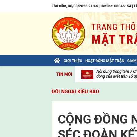
Thứ năm, 06/08/2026 21:44 | Hotline: 08046154 |
L
GIỚI THIỆU
HOẠT ĐỘNG MẶT TRẬN
GIÁM
Bài viết của Tổng Bí thư Tô Lâm: TIẾN
Nội dung trọng tâm 7 C
TIN MỚI
LÊN! TOÀN THẮNG ẮT VỀ TA!
động của Mặt trận Tổ qu
Thư
viện
ĐỐI NGOẠI KIỀU BÀO
video
CỘNG ĐỒNG N
SÉC ĐOÀN KẾ