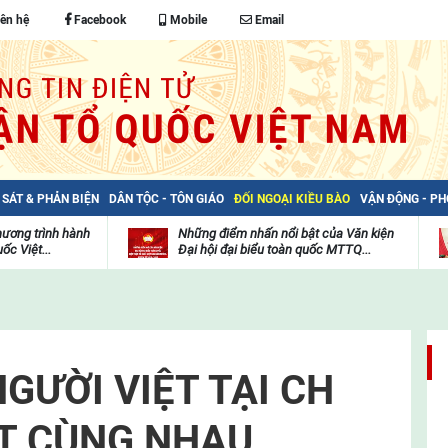
iên hệ
Facebook
Mobile
Email
 SÁT & PHẢN BIỆN
DÂN TỘC - TÔN GIÁO
ĐỐI NGOẠI KIỀU BÀO
VẬN ĐỘNG - P
hương trình hành
Những điểm nhấn nổi bật của Văn kiện
ốc Việt...
Đại hội đại biểu toàn quốc MTTQ...
Thư
H
viện
đ
video
c
m
t
GƯỜI VIỆT TẠI CH
T CÙNG NHAU