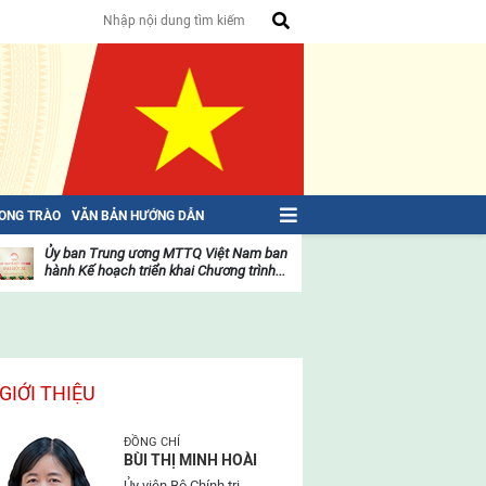
HONG TRÀO
VĂN BẢN HƯỚNG DẪN
Ủy ban Trung ương MTTQ Việt Nam ban
Toàn văn NGHỊ QU
hành Kế hoạch triển khai Chương trình...
toàn quốc Mặt trậ
oạt
Hoạt
ộng
động
ủa
của
ặt
mặt
rận
trận
GIỚI THIỆU
ĐỒNG CHÍ
BÙI THỊ MINH HOÀI
Ủy viên Bộ Chính trị,