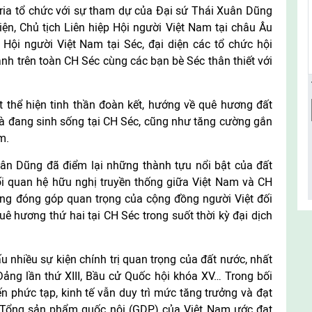
ria tổ chức với sự tham dự của Đại sứ Thái Xuân Dũng
ện, Chủ tịch Liên hiệp Hội người Việt Nam tại châu Âu
ội người Việt Nam tại Séc, đại diện các tổ chức hội
ành trên toàn CH Séc cùng các bạn bè Séc thân thiết với
t thể hiện tinh thần đoàn kết, hướng về quê hương đất
à đang sinh sống tại CH Séc, cũng như tăng cường gắn
m.
uân Dũng đã điểm lại những thành tựu nổi bật của đất
 quan hệ hữu nghị truyền thống giữa Việt Nam và CH
hững đóng góp quan trọng của cộng đồng người Việt đối
uê hương thứ hai tại CH Séc trong suốt thời kỳ đại dịch
nhiều sự kiện chính trị quan trọng của đất nước, nhất
Đảng lần thứ XIII, Bầu cử Quốc hội khóa XV… Trong bối
ến phức tạp, kinh tế vẫn duy trì mức tăng trưởng và đạt
 Tổng sản phẩm quốc nội (GDP) của Việt Nam ước đạt