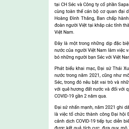
tại CH Séc và Công ty cổ phần Sapa
cùng toàn thể cán bộ cơ quan đại di
Hoàng Đình Thắng, Ban chấp hành H
đoàn người Việt tại khắp các tỉnh th
Việt Nam.
Đây là một trong những dịp đặc biệ
nước của người Việt Nam làm việc v
bó những người bạn Séc với Việt Na
Phát biểu khai mạc, Đại sứ Thái X
nước trong năm 2021, cũng như mối
Séc, trong đó nêu bật vai trò và n
với quê hương đất nước và đối với q
COVID-19 gần 2 năm qua.
Đại sứ nhấn mạnh, năm 2021 ghi dấu 
là việc tổ chức thành công Đại hội 
cảnh dịch COVID-19 tiếp tục diễn bi
được kết quả tích cực, đưa quy mô