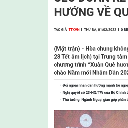
HƯỚNG VỀ Q
TÁC GIẢ
TTXVN
THỨ BA, 01/02/2022
0 B
(Mặt trận) - H
òa chung không 
28 Tết âm lịch) tại Trung tâ
chương trình “Xuân Quê hươn
chào Năm mới Nhâm Dần 20
Đối ngoại nhân dân hướng mạnh tới ngoại 
Nghị quyết số 23-NQ/TW của Bộ Chính tr
Thủ tướng: Ngành Ngoại giao góp phần tạ