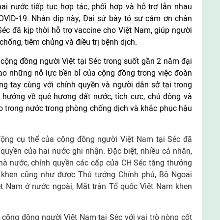
hai nước tiếp tục hợp tác, phối hợp và hỗ trợ lẫn nhau
OVID-19. Nhân dịp này, Đại sứ bày tỏ sự cảm ơn chân
c đã kịp thời hỗ trợ vaccine cho Việt Nam, giúp người
hống, tiêm chủng và điều trị bệnh dịch.
cộng đồng người Việt tại Séc trong suốt gần 2 năm đại
cao những nỗ lực bền bỉ của cộng đồng trong việc đoàn
ung tay cùng với chính quyền và người dân sở tại trong
 hướng về quê hương đất nước, tích cực, chủ động và
o trong nước trong phòng chống dịch và khắc phục hậu
ộng cụ thể của cộng đồng người Việt Nam tại Séc đã
quyền của hai nước ghi nhận. Đặc biệt, nhiều cá nhân,
hà nước, chính quyền các cấp của CH Séc tặng thưởng
y khen cũng như được Thủ tướng Chính phủ, Bộ Ngoại
ệt Nam ở nước ngoài, Mặt trận Tổ quốc Việt Nam khen
ộng động người Việt Nam tại Séc với vai trò nòng cốt