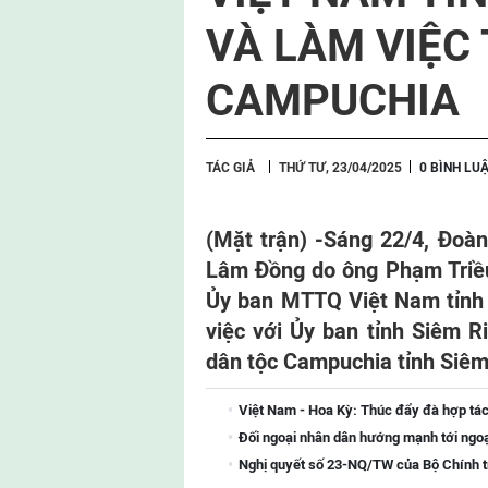
VÀ LÀM VIỆC 
CAMPUCHIA
TÁC GIẢ
THỨ TƯ, 23/04/2025
0 BÌNH LU
(Mặt trận) -
Sáng 22/4, Đoàn
Lâm Đồng do ông Phạm Triều -
Ủy ban MTTQ Việt Nam tỉnh
việc với Ủy ban tỉnh Siêm R
dân tộc Campuchia tỉnh Siêm
Việt Nam - Hoa Kỳ: Thúc đẩy đà hợp tác
Đối ngoại nhân dân hướng mạnh tới ngoại 
Nghị quyết số 23-NQ/TW của Bộ Chính tr