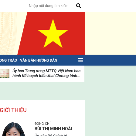
HONG TRÀO
VĂN BẢN HƯỚNG DẪN
Ủy ban Trung ương MTTQ Việt Nam ban
Toàn văn NGHỊ QU
hành Kế hoạch triển khai Chương trình...
toàn quốc Mặt trậ
oạt
Hoạt
ộng
động
ủa
của
ặt
mặt
rận
trận
GIỚI THIỆU
ĐỒNG CHÍ
BÙI THỊ MINH HOÀI
Ủy viên Bộ Chính trị,