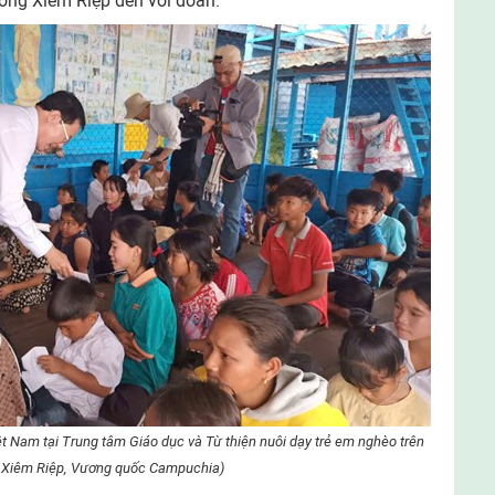
ơng Xiêm Riệp đến với đoàn.
t Nam tại Trung tâm Giáo dục và Từ thiện nuôi dạy trẻ em nghèo trên
h Xiêm Riệp, Vương quốc Campuchia)