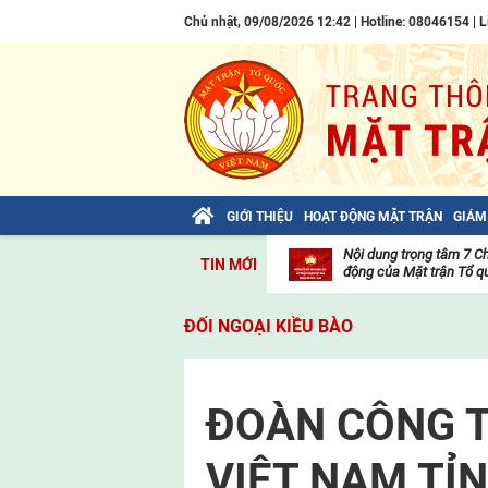
Chủ nhật, 09/08/2026 12:42 | Hotline: 08046154 |
L
GIỚI THIỆU
HOẠT ĐỘNG MẶT TRẬN
GIÁM
Bài viết của Tổng Bí thư Tô Lâm: TIẾN
Nội dung trọng tâm 7 C
TIN MỚI
LÊN! TOÀN THẮNG ẮT VỀ TA!
động của Mặt trận Tổ qu
Thư
viện
ĐỐI NGOẠI KIỀU BÀO
video
ĐOÀN CÔNG T
VIỆT NAM TỈ