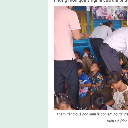
những món quà ý nghĩa của địa phư
Thăm, tặng quà học sinh là con em người Việ
Biển Hồ (tỉn