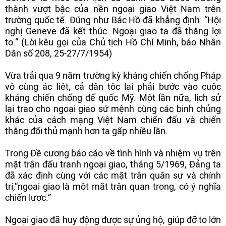
thành vượt bậc của nền ngoại giao Việt Nam trên
trường quốc tế. Đúng như Bác Hồ đã khẳng định: “Hội
nghị Geneve đã kết thúc. Ngoại giao ta đã thắng lợi
to.” (Lời kêu gọi của Chủ tịch Hồ Chí Minh, báo Nhân
Dân số 208, 25-27/7/1954)
Vừa trải qua 9 năm trường kỳ kháng chiến chống Pháp
vô cùng ác liệt, cả dân tộc lại phải bước vào cuộc
kháng chiến chống đế quốc Mỹ. Một lần nữa, lịch sử
lại trao cho ngoại giao sứ mệnh cùng các binh chủng
khác của cách mạng Việt Nam chiến đấu và chiến
thắng đối thủ mạnh hơn ta gấp nhiều lần.
Trong Đề cương báo cáo về tình hình và nhiệm vụ trên
mặt trận đấu tranh ngoại giao, tháng 5/1969, Đảng ta
đã xác định cùng với các mặt trận quân sự và chính
trị,“ngoại giao là một mặt trận quan trọng, có ý nghĩa
chiến lược.”
Ngoại giao đã huy động được sự ủng hộ, giúp đỡ to lớn