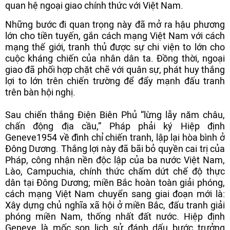
quan hệ ngoại giao chính thức với Việt Nam.
Những bước đi quan trọng này đã mở ra hậu phương
lớn cho tiền tuyến, gắn cách mạng Việt Nam với cách
mạng thế giới, tranh thủ được sự chi viện to lớn cho
cuộc kháng chiến của nhân dân ta. Đồng thời, ngoại
giao đã phối hợp chặt chẽ với quân sự, phát huy thắng
lợi to lớn trên chiến trường để đẩy mạnh đấu tranh
trên bàn hội nghị.
Sau chiến thắng Điện Biên Phủ “lừng lẫy năm châu,
chấn động địa cầu,” Pháp phải ký Hiệp định
Geneve1954 về đình chỉ chiến tranh, lập lại hòa bình ở
Đông Dương. Thắng lợi này đã bãi bỏ quyền cai trị của
Pháp, công nhận nền độc lập của ba nước Việt Nam,
Lào, Campuchia, chính thức chấm dứt chế độ thực
dân tại Đông Dương; miền Bắc hoàn toàn giải phóng,
cách mạng Việt Nam chuyển sang giai đoạn mới là:
Xây dựng chủ nghĩa xã hội ở miền Bắc, đấu tranh giải
phóng miền Nam, thống nhất đất nước. Hiệp định
Geneve là mốc son lịch sử đánh dấu bước trưởng