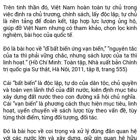
Trên tinh thần đó, Việt Nam hoàn toàn tự chủ trong
việc định ra chủ trương, chính sách, lấy độc lập, tự chủ
là nền tảng để đoàn kết, tập hợp lực lượng ủng hộ,
giúp đỡ Việt Nam nhưng có tham khảo, chọn lọc kinh
nghiệm, bài học của quốc tế.
Đó là bài học về “dĩ bất biến ứng vạn biến,” “nguyên tắc
của ta thì phải vững chắc, nhưng sách lược của ta thì
linh hoạt.” (Hồ Chí Minh: Toàn tập, Nhà xuất bản Chính
trị quốc gia Sự thật, Hà Nội, 2011, tập 8, trang 555)
Cái “bất biến” là độc lập, tự do của dân tộc, chủ quyền
và toàn vẹn lãnh thổ của đất nước, kiên định mục tiêu
xây dựng đất nước theo con đường xã hội chủ nghĩa.
Cái “vạn biến” là phương cách thực hiện mục tiêu, linh
hoạt, uyển chuyển về sách lược tùy theo vấn đề, tùy
từng thời điểm, từng đối tượng, đối tác.
Đó là bài học về coi trọng và xử lý đúng đắn quan hệ
với các nước lớn và xây dựng, giữ gìn quan hệ hữu