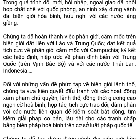
Trong quá trình đổi mới, hội nhập, ngoại giao đã phối
hợp chặt chẽ với quốc phòng, an ninh xây dựng vành
đai biên giới hòa bình, hữu nghị với các nước láng
giềng.
Chúng ta đã hoàn thành việc phân giới, cắm mốc trên
biên giới đất liền với Lào và Trung Quốc; đạt kết quả
tích cực về phân giới cắm mốc với Campuchia; ký kết
các hiệp định, hiệp ước về phân định biển với Trung
Quốc (trên Vịnh Bắc Bộ) và với các nước Thái Lan,
Indonesia….
Đối với những vấn đề phức tạp về biên giới lãnh thổ,
chúng ta vừa kiên quyết đấu tranh với các hoạt động
xâm phạm chủ quyền, lãnh thổ, đồng thời giương cao
ngọn cờ hoà bình, hợp tác, tích cực trao đổi, đàm phán
với các nước liên quan để kiểm soát bất đồng, tìm
kiếm giải pháp cơ bản, lâu dài cho các tranh chấp
bằng biện pháp hoà bình trên cơ sở luật pháp quốc tế.
Chúng ta đã tạo dựng được vành đai biên giới hòa