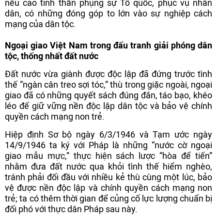
nêu cao tinh thần phụng sự Tổ quốc, phục vụ nhân
dân, có những đóng góp to lớn vào sự nghiệp cách
mạng của dân tộc.
Ngoại giao Việt Nam trong đấu tranh giải phóng dân
tộc, thống nhất đất nước
Đất nước vừa giành được độc lập đã đứng trước tình
thế “ngàn cân treo sợi tóc,” thù trong giặc ngoài, ngoại
giao đã có những quyết sách đúng đắn, táo bạo, khéo
léo để giữ vững nền độc lập dân tộc và bảo vệ chính
quyền cách mạng non trẻ.
Hiệp định Sơ bộ ngày 6/3/1946 và Tạm ước ngày
14/9/1946 ta ký với Pháp là những “nước cờ ngoại
giao mẫu mực,” thực hiện sách lược “hòa để tiến”
nhằm đưa đất nước qua khỏi tình thế hiểm nghèo,
tránh phải đối đầu với nhiều kẻ thù cùng một lúc, bảo
vệ được nền độc lập và chính quyền cách mạng non
trẻ; ta có thêm thời gian để củng cố lực lượng chuẩn bị
đối phó với thực dân Pháp sau này.