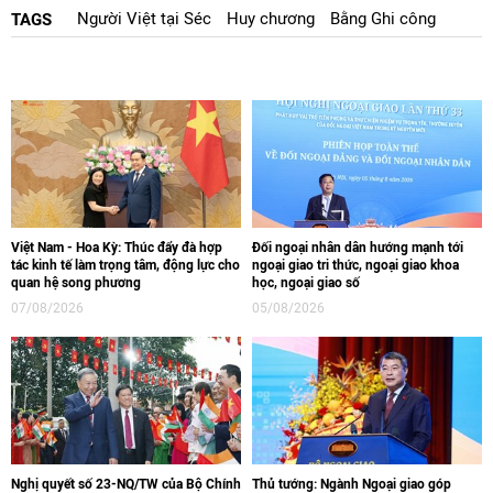
Người Việt tại Séc
Huy chương
Bằng Ghi công
TAGS
Việt Nam - Hoa Kỳ: Thúc đẩy đà hợp
Đối ngoại nhân dân hướng mạnh tới
tác kinh tế làm trọng tâm, động lực cho
ngoại giao tri thức, ngoại giao khoa
quan hệ song phương
học, ngoại giao số
07/08/2026
05/08/2026
Nghị quyết số 23-NQ/TW của Bộ Chính
Thủ tướng: Ngành Ngoại giao góp