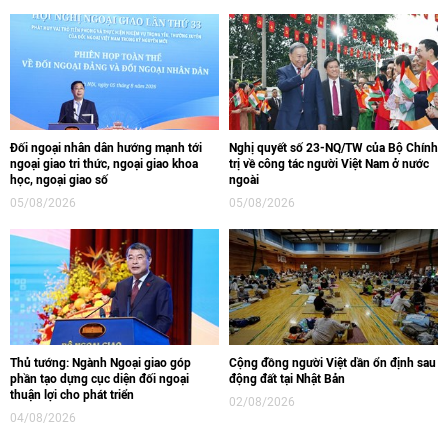
Đối ngoại nhân dân hướng mạnh tới
Nghị quyết số 23-NQ/TW của Bộ Chính
ngoại giao tri thức, ngoại giao khoa
trị về công tác người Việt Nam ở nước
học, ngoại giao số
ngoài
05/08/2026
05/08/2026
Thủ tướng: Ngành Ngoại giao góp
Cộng đồng người Việt dần ổn định sau
phần tạo dựng cục diện đối ngoại
động đất tại Nhật Bản
thuận lợi cho phát triển
02/08/2026
04/08/2026