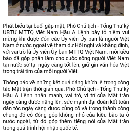
Phát biểu tại buổi gặp mặt, Phó Chủ tịch - Tổng Thư ký
UBTƯ MTTQ Việt Nam Hầu A Lềnh bày tỏ niềm vui
mừng khi được đón các Ủy viên Ủy ban là người Việt
Nam ở nước ngoài về tham dự Hội nghị và khẳng định,
với vai trò là Ủy viên Ủy ban MTTQ Việt Nam, mỗi kiều
bào đã góp phần làm cho cuộc sống người Việt Nam
tại nước sở tại ngày càng tốt lên, giữ gìn văn hóa Việt
trong trái tim của mỗi người Việt.
Thông báo về những kết quả đáng khích lệ trong công
tác Mặt trận thời gian qua, Phó Chủ tịch - Tổng Thư ký
Hầu A Lềnh nhấn mạnh, vai trò, vị trí của Mặt trận
ngày càng được nâng lên, sức mạnh đại đoàn kết toàn
dân tộc ngày càng được củng cố và trong thành công
chung đó có đóng góp không nhỏ của kiều bào ta ở
nước ngoài, từ đó góp thêm tiếng nói của Mặt trận
trong quá trình hội nhập quốc tế.