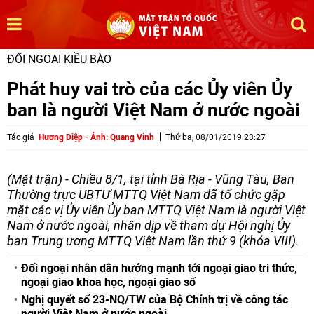
ĐỐI NGOẠI KIỀU BÀO
Phát huy vai trò của các Ủy viên Ủy
ban là người Việt Nam ở nước ngoài
Tác giả
Hương Diệp - Ảnh: Quang Vinh
Thứ ba, 08/01/2019 23:27
(Mặt trận) - Chiều 8/1, tại tỉnh Bà Rịa - Vũng Tàu, Ban
Thường trực UBTƯ MTTQ Việt Nam đã tổ chức gặp
mặt các vị Ủy viên Ủy ban MTTQ Việt Nam là người Việt
Nam ở nước ngoài, nhân dịp về tham dự Hội nghị Ủy
ban Trung ương MTTQ Việt Nam lần thứ 9 (khóa VIII).
Đối ngoại nhân dân hướng mạnh tới ngoại giao tri thức,
ngoại giao khoa học, ngoại giao số
Nghị quyết số 23-NQ/TW của Bộ Chính trị về công tác
người Việt Nam ở nước ngoài