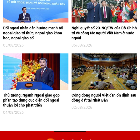
Đối ngoại nhân dân hướng mạnh tới
Nghị quyết số 23-NQ/TW của Bộ Chính
ngoại giao tri thức, ngoại giao khoa
trị về công tác người Việt Nam ở nước
học, ngoại giao số
ngoài
05/08/2026
05/08/2026
Thủ tướng: Ngành Ngoại giao góp
Cộng đồng người Việt dần ổn định sau
phần tạo dựng cục diện đối ngoại
động đất tại Nhật Bản
thuận lợi cho phát triển
02/08/2026
04/08/2026